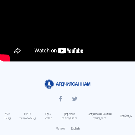
УИХ
НИТХ
Орон
Дэргэдэх
Ардчилсан намын
Холбогдох
Гишүүд
төлөөлөгчид
нутаг
байгууллага
удирдлага
Монгол
English