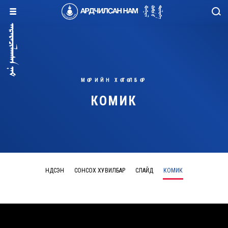
МӨРИЙН ХӨТӨЛБӨР
КОМИК
ҮНДСЭН
СОНСОХ ХУВИЛБАР
СЛАЙД
КОМИК