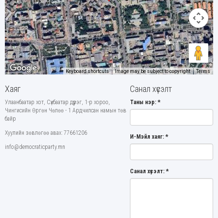
Keyboard shortcuts
Image may be subject to copyright
Terms
Хаяг
Санал хүсэлт
Улаанбаатар хот, Сүхбаатар дүүрэг, 1-р хороо,
Таны нэр:
*
Чингисийн Өргөн Чөлөө - 1 Ардчилсан намын төв
байр
Хуулийн зөвлөгөө авах: 77661206
И-Мэйл хаяг:
*
info@democraticparty.mn
Санал хүсэлт:
*