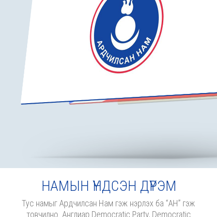
НАМЫН ҮНДСЭН ДҮРЭМ
Тус намыг Ардчилсан Нам гэж нэрлэх ба “АН” гэж
товчилно. Англиар Democratic Party, Democratic