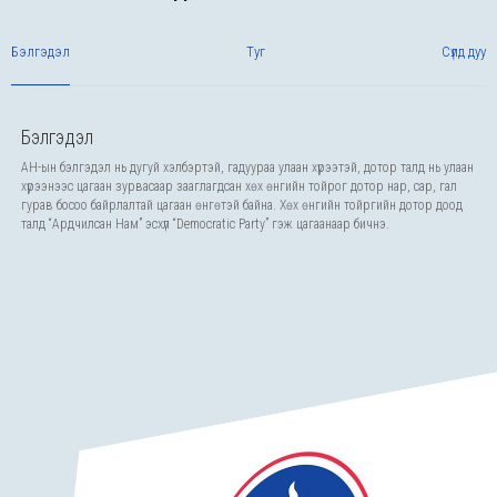
Бэлгэдэл
Туг
Сүлд дуу
Бэлгэдэл
АН-ын бэлгэдэл нь дугуй хэлбэртэй, гадуураа улаан хүрээтэй, дотор талд нь улаан
хүрээнээс цагаан зурвасаар зааглагдсан хөх өнгийн тойрог дотор нар, сар, гал
гурав босоо байрлалтай цагаан өнгөтэй байна. Хөх өнгийн тойргийн дотор доод
талд “Ардчилсан Нам” эсхүл “Democratic Party” гэж цагаанаар бичнэ.