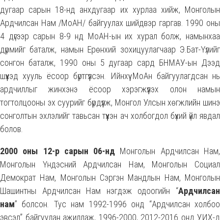
дугаар сарын 18-нд анхдугаар их хурлаа хийж, Монголын
Ардчилсан Нам /МоАН/ байгуулах шийдвэр гаргав. 1990 оны
4 дүгээр сарын 8-9 нд МоАН-ын их хурал болж, намынхаа
дүрмийг баталж, намын Ерөнхий зохицуулагчаар Э.Бат-Үүлийг
сонгон баталж, 1990 оны 5 дугаар сард БНМАУ-ын Дээд
шүүхэд хууль ёсоор бүртгүүлсэн. Ийнхүү МоАн байгуулагдсан нь
ардчиллыг жинхэнэ ёсоор хэрэгжүүлэх олон намын
тогтолцооны эх суурийг бүрдүүлж, Монгол Улсын хөгжлийн шинэ
сонголтын эхлэлийг тавьсан түүхэн ач холбогдол бүхий үйл явдал
болов.
2000 оны 12-р сарын 06-нд
Монголын Ардчилсан Нам
Монголын Үндэсний Ардчилсан Нам, Монголын Социал
Демократ Нам, Монголын Сэргэн Мандлын Нам, Монголын
Шашинтны Ардчилсан Нам нэгдэж одоогийн “
Ардчилсан
нам
” болсон. Тус нам 1992-1996 онд “Ардчилсан холбоо
эвсэл” байгуулан ажиллаж, 1996-2000, 2012-2016 онд УИХ-д