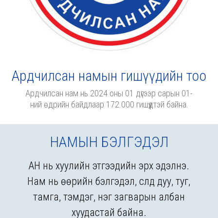
Ардчилсан намын гишүүдийн тоо
Ардчилсан нам нь 2024 оны 01 дүгээр сарын 01-
ний өдрийн байдлаар 172.000 гишүүдтэй байна.
НАМЫН БЭЛГЭДЭЛ
АН нь хуулийн этгээдийн эрх эдэлнэ.
Нам нь өөрийн бэлгэдэл, сүлд дуу, туг,
тамга, тэмдэг, нэг загварын албан
хуудастай байна.