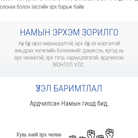
олонхи болон засгийн эрх барьж байв.
НАМЫН ЭРХЭМ ЗОРИЛГО
Хүн бүр хүсэл мөрөөдөлтэй, өрх бүр аз жаргалтай
амьдрах хөгжлийн боломжийг дэмжсэн, иргэд нь
эрх чөлөөтэй, эрх тэгш, хариуцлагатай, ардчилсан
МОНГОЛ УЛС.
ҮЗЭЛ БАРИМТЛАЛ
Ардчилсан Намын гишүүд бид,
Хувь хүний эрх чөлөө