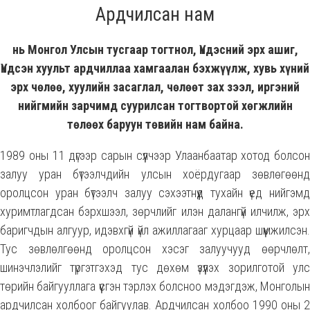
Ардчилсан нам
нь Монгол Улсын тусгаар тогтнол, Үндэсний эрх ашиг,
Үндсэн хуульт ардчиллаа хамгаалан бэхжүүлж, хувь хүний
эрх чөлөө, хуулийн засаглал, чөлөөт зах зээл, иргэний
нийгмийн зарчимд суурилсан тогтвортой хөгжлийн
төлөөх баруун төвийн нам байна.
1989 оны 11 дүгээр сарын сүүлчээр Улаанбаатар хотод болсон
залуу уран бүтээлчдийн улсын хоёрдугаар зөвлөгөөнд
оролцсон уран бүтээлч залуу сэхээтнүүд тухайн үед нийгэмд
хуримтлагдсан бэрхшээл, зөрчлийг илэн далангүй илчилж, эрх
баригчдын алгуур, идэвхгүй үйл ажиллагааг хурцаар шүүмжилсэн.
Тус зөвлөлгөөнд оролцсон хэсэг залуучууд өөрчлөлт,
шинэчлэлийг түргэтгэхэд тус дөхөм үзүүлэх зорилготой улс
төрийн байгууллага үүсгэн тэрлэх болсноо мэдэгдэж, Монголын
ардчилсан холбоог байгуулав. Ардчилсан холбоо 1990 оны 2