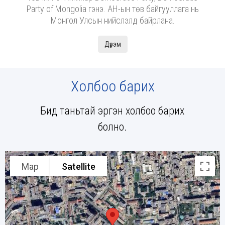
Party of Mongolia гэнэ. АН-ын төв байгууллага нь
Монгол Улсын нийслэлд байрлана.
Дүрэм
Холбоо барих
Бид таньтай эргэн холбоо барих
болно.
Map
Satellite