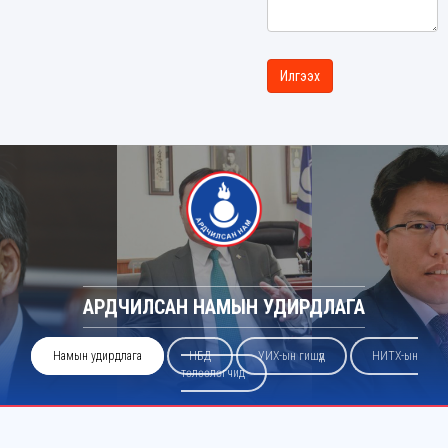
АРДЧИЛСАН НАМЫН УДИРДЛАГА
Намын удирдлага
НБД
УИХ-ын гишүүд
НИТХ-ын
төлөөлөгчид