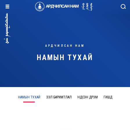
АРДЧИЛСАН НАМ
НАМЫН ТУХАЙ
НАМЫН ТУХАЙ
ҮЗЭЛ БАРИМТЛАЛ
ҮНДСЭН ДҮРЭМ
ГИШҮҮД