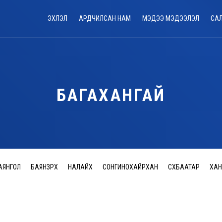
ЭХЛЭЛ
АРДЧИЛСАН НАМ
МЭДЭЭ МЭДЭЭЛЭЛ
СА
БАГАХАНГАЙ
АЯНГОЛ
БАЯНЗҮРХ
НАЛАЙХ
СОНГИНОХАЙРХАН
СҮХБААТАР
ХАН