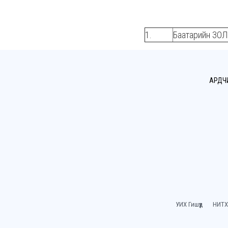
1.
Баатарийн ЗО
АРДЧ
УИХ Гишүүд
НИТХ