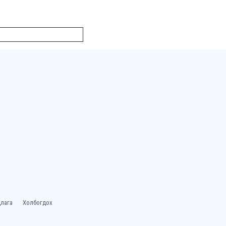
лага
Холбогдох