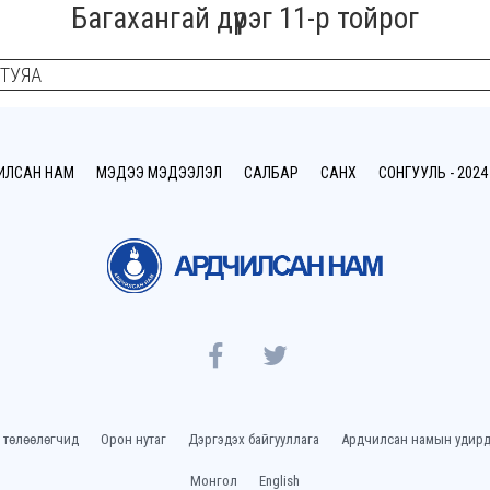
Багахангай дүүрэг 11-р тойрог
ЛТУЯА
ИЛСАН НАМ
МЭДЭЭ МЭДЭЭЛЭЛ
САЛБАР
САНХҮҮ
СОНГУУЛЬ - 2024
 төлөөлөгчид
Орон нутаг
Дэргэдэх байгууллага
Ардчилсан намын удирд
Монгол
English