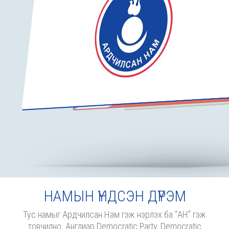
НАМЫН ҮНДСЭН ДҮРЭМ
Тус намыг Ардчилсан Нам гэж нэрлэх ба “АН” гэж
товчилно. Англиар Democratic Party, Democratic