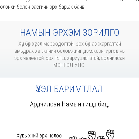
олонхи болон засгийн эрх барьж байв.
НАМЫН ЭРХЭМ ЗОРИЛГО
Хүн бүр хүсэл мөрөөдөлтэй, өрх бүр аз жаргалтай
амьдрах хөгжлийн боломжийг дэмжсэн, иргэд нь
эрх чөлөөтэй, эрх тэгш, хариуцлагатай, ардчилсан
МОНГОЛ УЛС.
ҮЗЭЛ БАРИМТЛАЛ
Ардчилсан Намын гишүүд бид,
Хувь хүний эрх чөлөө