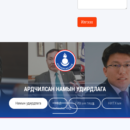
АРДЧИЛСАН НАМЫН УДИРДЛАГА
Намын удирдлага
НБД
УИХ-ын гишүүд
НИТХ-ын
төлөөлөгчид