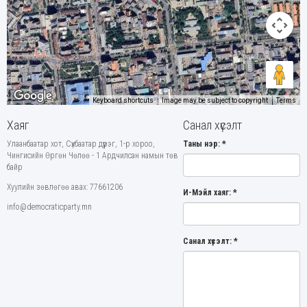
Keyboard shortcuts
Image may be subject to copyright
Terms
Хаяг
Санал хүсэлт
Улаанбаатар хот, Сүхбаатар дүүрэг, 1-р хороо,
Таны нэр:
*
Чингисийн Өргөн Чөлөө - 1 Ардчилсан намын төв
байр
Хуулийн зөвлөгөө авах: 77661206
И-Мэйл хаяг:
*
info@democraticparty.mn
Санал хүсэлт:
*