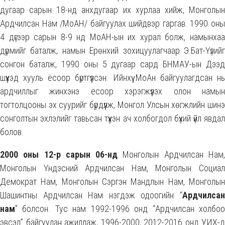
дугаар сарын 18-нд анхдугаар их хурлаа хийж, Монголын
Ардчилсан Нам /МоАН/ байгуулах шийдвэр гаргав. 1990 оны
4 дүгээр сарын 8-9 нд МоАН-ын их хурал болж, намынхаа
дүрмийг баталж, намын Ерөнхий зохицуулагчаар Э.Бат-Үүлийг
сонгон баталж, 1990 оны 5 дугаар сард БНМАУ-ын Дээд
шүүхэд хууль ёсоор бүртгүүлсэн. Ийнхүү МоАн байгуулагдсан нь
ардчиллыг жинхэнэ ёсоор хэрэгжүүлэх олон намын
тогтолцооны эх суурийг бүрдүүлж, Монгол Улсын хөгжлийн шинэ
сонголтын эхлэлийг тавьсан түүхэн ач холбогдол бүхий үйл явдал
болов.
2000 оны 12-р сарын 06-нд
Монголын Ардчилсан Нам
Монголын Үндэсний Ардчилсан Нам, Монголын Социал
Демократ Нам, Монголын Сэргэн Мандлын Нам, Монголын
Шашинтны Ардчилсан Нам нэгдэж одоогийн “
Ардчилсан
нам
” болсон. Тус нам 1992-1996 онд “Ардчилсан холбоо
эвсэл” байгуулан ажиллаж, 1996-2000, 2012-2016 онд УИХ-д