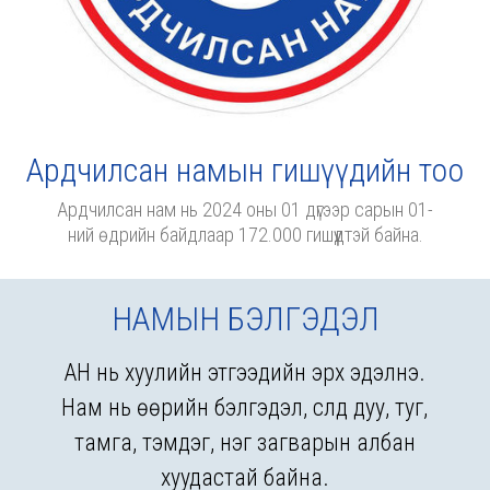
Ардчилсан намын гишүүдийн тоо
Ардчилсан нам нь 2024 оны 01 дүгээр сарын 01-
ний өдрийн байдлаар 172.000 гишүүдтэй байна.
НАМЫН БЭЛГЭДЭЛ
АН нь хуулийн этгээдийн эрх эдэлнэ.
Нам нь өөрийн бэлгэдэл, сүлд дуу, туг,
тамга, тэмдэг, нэг загварын албан
хуудастай байна.