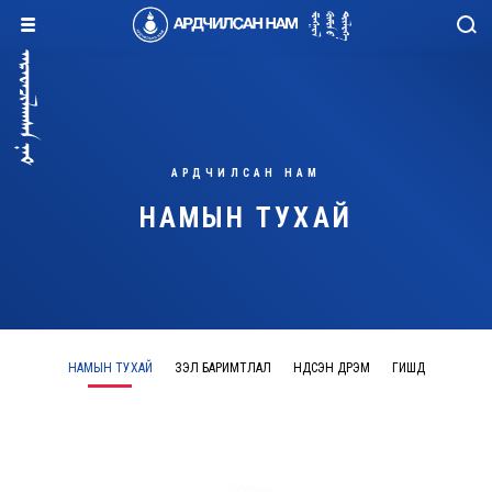
АРДЧИЛСАН НАМ
НАМЫН ТУХАЙ
НАМЫН ТУХАЙ
ҮЗЭЛ БАРИМТЛАЛ
ҮНДСЭН ДҮРЭМ
ГИШҮҮД