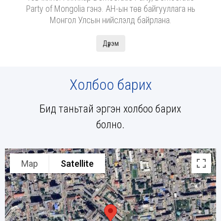
Party of Mongolia гэнэ. АН-ын төв байгууллага нь
Монгол Улсын нийслэлд байрлана.
Дүрэм
Холбоо барих
Бид таньтай эргэн холбоо барих
болно.
Map
Satellite