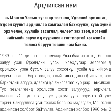
Ардчилсан нам
нь Монгол Улсын тусгаар тогтнол, Үндэсний эрх ашиг,
Үндсэн хуульт ардчиллаа хамгаалан бэхжүүлж, хувь хүний
эрх чөлөө, хуулийн засаглал, чөлөөт зах зээл, иргэний
нийгмийн зарчимд суурилсан тогтвортой хөгжлийн
төлөөх баруун төвийн нам байна.
1989 оны 11 дүгээр сарын сүүлчээр Улаанбаатар хотод болсон
залуу уран бүтээлчдийн улсын хоёрдугаар зөвлөгөөнд
оролцсон уран бүтээлч залуу сэхээтнүүд тухайн үед нийгэмд
хуримтлагдсан бэрхшээл, зөрчлийг илэн далангүй илчилж, эрх
баригчдын алгуур, идэвхгүй үйл ажиллагааг хурцаар шүүмжилсэн.
Тус зөвлөлгөөнд оролцсон хэсэг залуучууд өөрчлөлт,
шинэчлэлийг түргэтгэхэд тус дөхөм үзүүлэх зорилготой улс
төрийн байгууллага үүсгэн тэрлэх болсноо мэдэгдэж, Монголын
ардчилсан холбоог байгуулав. Ардчилсан холбоо 1990 оны 2