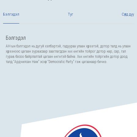
Бэлгэдэл
Туг
Сүлд дуу
Бэлгэдэл
АН-ын бэлгэдэл нь дугуй хэлбэртэй, гадуураа улаан хүрээтэй, дотор талд нь улаан
хүрээнээс цагаан зурвасаар зааглагдсан хөх өнгийн тойрог дотор нар, сар, гал
гурав босоо байрлалтай цагаан өнгөтэй байна. Хөх өнгийн тойргийн дотор доод
талд “Ардчилсан Нам” эсхүл “Democratic Party” гэж цагаанаар бичнэ.