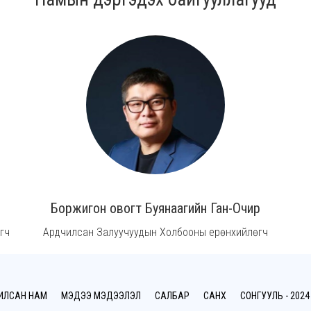
Боржигон овогт Буянаагийн Ган-Очир
гч
Ардчилсан Залуучуудын Холбооны ерөнхийлөгч
ИЛСАН НАМ
МЭДЭЭ МЭДЭЭЛЭЛ
САЛБАР
САНХҮҮ
СОНГУУЛЬ - 2024