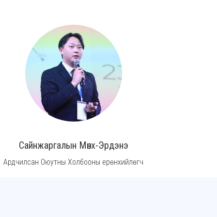
Сайнжаргалын Мөнх-Эрдэнэ
Ардчилсан Оюутны Холбооны ерөнхийлөгч