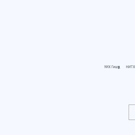
УИХ Гишүүд
НИТХ