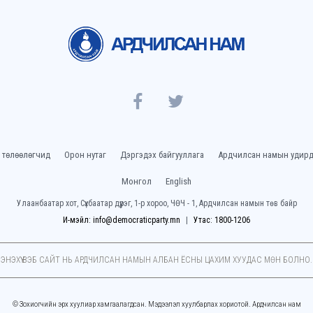
 төлөөлөгчид
Орон нутаг
Дэргэдэх байгууллага
Ардчилсан намын удирд
Монгол
English
Улаанбаатар хот, Сүхбаатар дүүрэг, 1-р хороо, ЧӨЧ - 1, Ардчилсан намын төв байр
И-мэйл: info@democraticparty.mn
Утас: 1800-1206
ЭНЭХҮҮ ВЭБ САЙТ НЬ АРДЧИЛСАН НАМЫН АЛБАН ЁСНЫ ЦАХИМ ХУУДАC МӨН БОЛНО.
© Зохиогчийн эрх хуулиар хамгаалагдсан. Мэдээлэл хуулбарлах хориотой. Ардчилсан нам