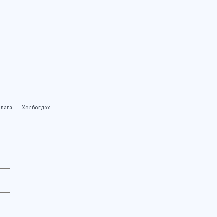
лага
Холбогдох