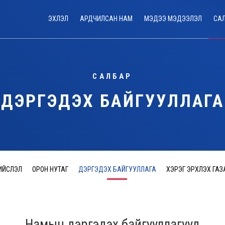
ЭХЛЭЛ
АРДЧИЛСАН НАМ
МЭДЭЭ МЭДЭЭЛЭЛ
СА
САЛБАР
ДЭРГЭДЭХ БАЙГУУЛЛАГА
ИЙСЛЭЛ
ОРОН НУТАГ
ДЭРГЭДЭХ БАЙГУУЛЛАГА
ХЭРЭГ ЭРХЛЭХ ГАЗ
Намын дэргэдэх байгууллагууд