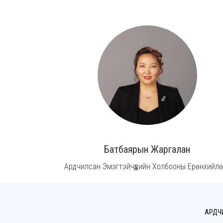
Батбаярын Жаргалан
Ардчилсан Эмэгтэйчүүдийн Холбооны Ерөнхийлө
АРДЧ