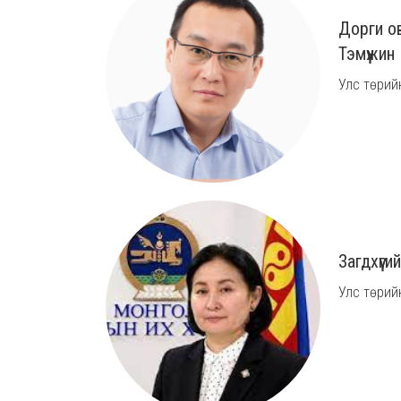
Дорги о
Тэмүүжин
Улс төрийн
Загдхүүг
Улс төрийн