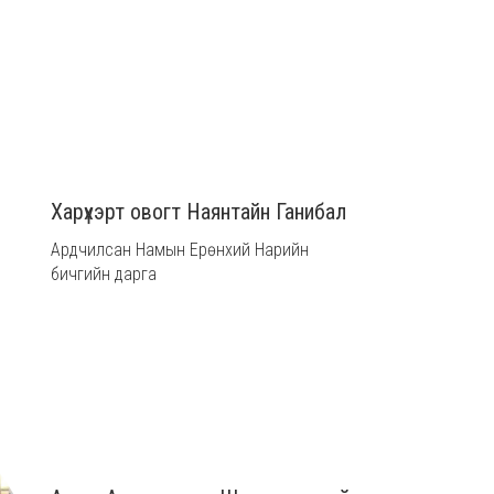
Харүхэрт овогт Наянтайн Ганибал
Ардчилсан Намын Ерөнхий Нарийн
бичгийн дарга