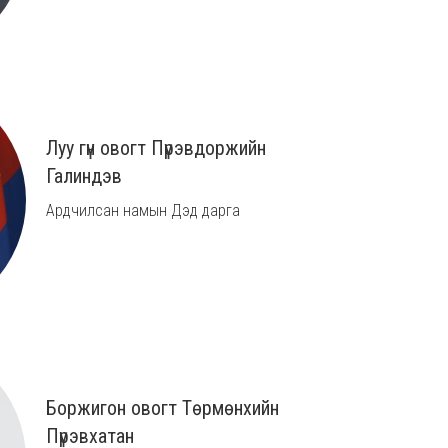
Луу гүн овогт Пүрэвдоржийн
Галиндэв
Ардчилсан намын Дэд дарга
Боржигон овогт Төрмөнхийн
Пүрэвхатан