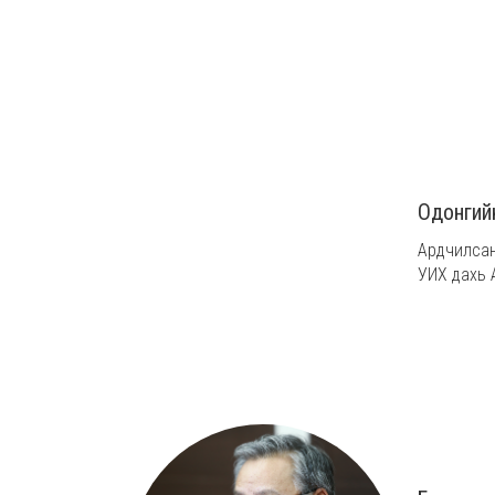
Одонгий
Ардчилсан 
УИХ дахь 