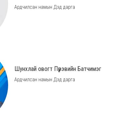
Ардчилсан намын Дэд дарга
Шунхлай овогт Пүрэвийн Батчимэг
Ардчилсан намын Дэд дарга