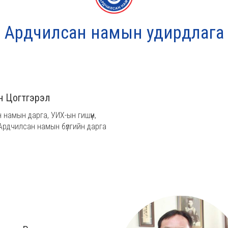
Ардчилсан намын удирдлага
н Цогтгэрэл
намын дарга, УИХ-ын гишүүн,
Ардчилсан намын бүлгийн дарга