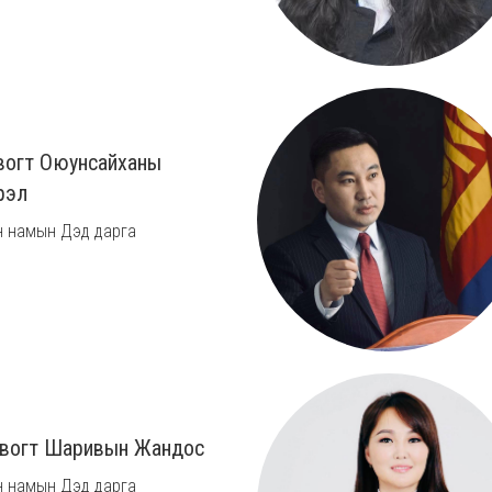
вогт Оюунсайханы
рэл
 намын Дэд дарга
вогт Шаривын Жандос
 намын Дэд дарга