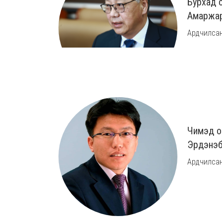
Бурхад 
Амаржа
Ардчилсан
Чимэд о
Эрдэнэб
Ардчилсан