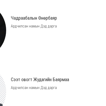
Чадраабалын Өнөрбаяр
Ардчилсан намын Дэд дарга
Сээт овогт Жудагийн Баярмаа
Ардчилсан намын Дэд дарга