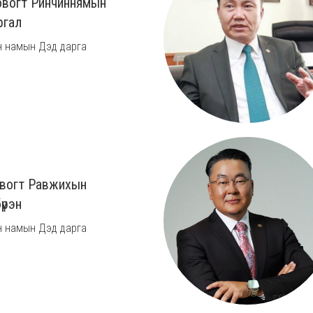
овогт Ринчиннямын
ргал
 намын Дэд дарга
вогт Равжихын
үрэн
 намын Дэд дарга