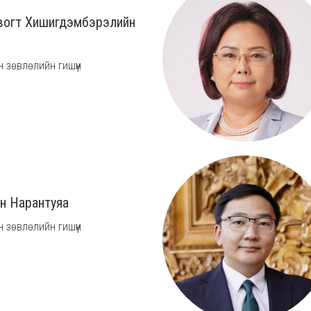
вогт Хишигдэмбэрэлийн
 зөвлөлийн гишүүн
ийн Нарантуяа
 зөвлөлийн гишүүн