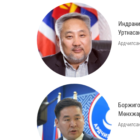
Индрани
Уртнаса
Ардчилсан
Боржиго
Мөнхжа
Ардчилсан