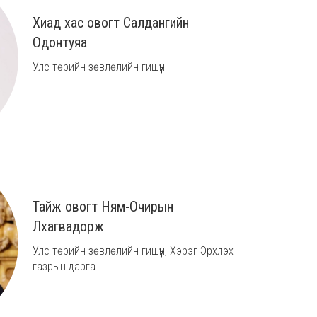
Хиад хас овогт Салдангийн
Одонтуяа
Улс төрийн зөвлөлийн гишүүн
Тайж овогт Ням-Очирын
Лхагвадорж
Улс төрийн зөвлөлийн гишүүн, Хэрэг Эрхлэх
газрын дарга