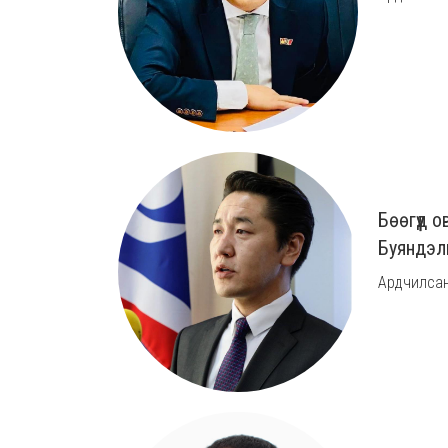
Бөөгүүд 
Буяндэл
Ардчилсан