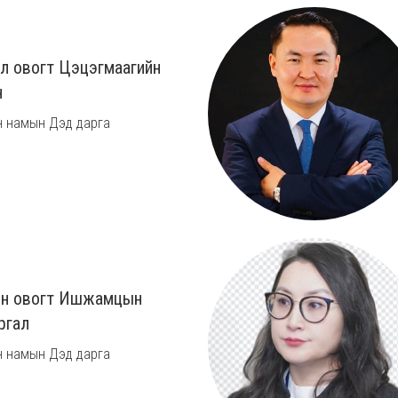
л овогт Цэцэгмаагийн
н
 намын Дэд дарга
н овогт Ишжамцын
ргал
 намын Дэд дарга