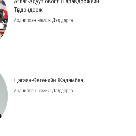
Аглаг-Адуут овогт Шаравдоржийн
Түвдэндорж
Ардчилсан намын Дэд дарга
Цагаан-Өвгөнийн Жадамбаа
Ардчилсан намын Дэд дарга