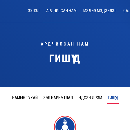
ЭХЛЭЛ
АРДЧИЛСАН НАМ
МЭДЭЭ МЭДЭЭЛЭЛ
СА
АРДЧИЛСАН НАМ
ГИШҮҮД
НАМЫН ТУХАЙ
ҮЗЭЛ БАРИМТЛАЛ
ҮНДСЭН ДҮРЭМ
ГИШҮҮД