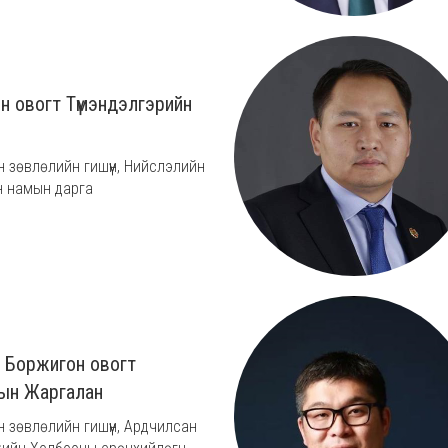
н овогт Түмэндэлгэрийн
н зөвлөлийн гишүүн, Нийслэлийн
 намын дарга
 Боржигон овогт
ын Жаргалан
н зөвлөлийн гишүүн, Ардчилсан