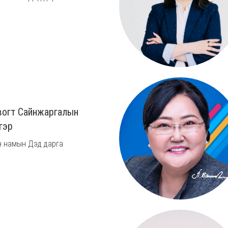
овогт Сайнжаргалын
гэр
 намын Дэд дарга