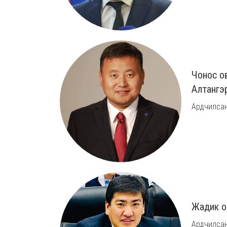
Чонос о
Алтангэ
Ардчилсан
Жадик о
Ардчилсан