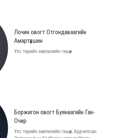
Лочин овогт Отгондаваагийн
Амартүвшин
Улс төрийн зөвлөлийн гишүүн
Боржигон овогт Буянаагийн Ган-
Очир
Улс төрийн зөвлөлийн гишүүн, Ардчилсан