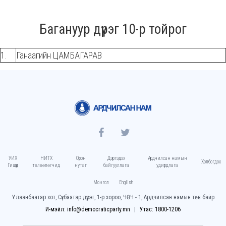
Багануур дүүрэг 10-р тойрог
1.
Ганаагийн ЦАМБАГАРАВ
УИХ
НИТХ
Орон
Дэргэдэх
Ардчилсан намын
Холбогдох
Гишүүд
төлөөлөгчид
нутаг
байгууллага
удирдлага
Монгол
English
Улаанбаатар хот, Сүхбаатар дүүрэг, 1-р хороо, ЧӨЧ - 1, Ардчилсан намын төв байр
И-мэйл: info@democraticparty.mn
Утас: 1800-1206