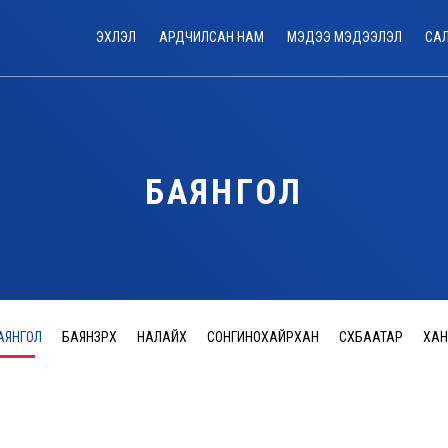
ЭХЛЭЛ
АРДЧИЛСАН НАМ
МЭДЭЭ МЭДЭЭЛЭЛ
СА
БАЯНГОЛ
АЯНГОЛ
БАЯНЗҮРХ
НАЛАЙХ
СОНГИНОХАЙРХАН
СҮХБААТАР
ХАН