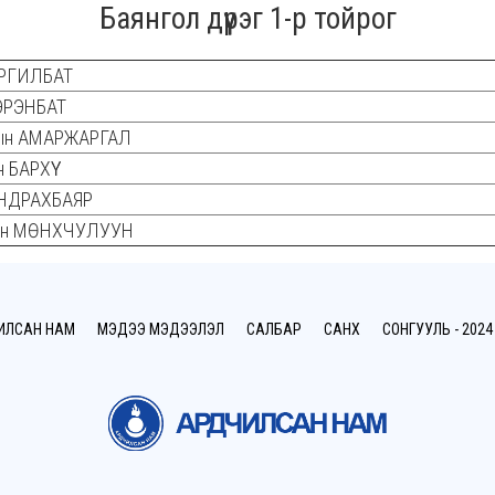
Баянгол дүүрэг 1-р тойрог
ОРГИЛБАТ
ЭРЭНБАТ
ын АМАРЖАРГАЛ
 БАРХҮҮ
УНДРАХБАЯР
гын МӨНХЧУЛУУН
ИЛСАН НАМ
МЭДЭЭ МЭДЭЭЛЭЛ
САЛБАР
САНХҮҮ
СОНГУУЛЬ - 2024