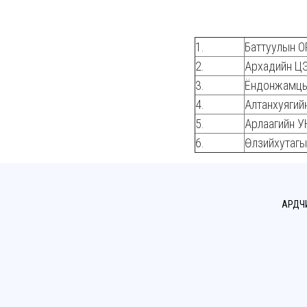
1.
Баттуулын 
2.
Архадийн Ц
3.
Ёндонжамц
4.
Алтанхуягийн
5.
Арлаагийн 
6.
Өлзийхута
АРДЧ