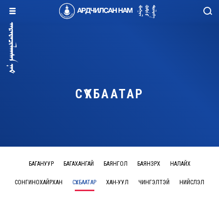
СҮХБААТАР
БАГАНУУР
БАГАХАНГАЙ
БАЯНГОЛ
БАЯНЗҮРХ
НАЛАЙХ
СОНГИНОХАЙРХАН
СҮХБААТАР
ХАН-УУЛ
ЧИНГЭЛТЭЙ
НИЙСЛЭЛ