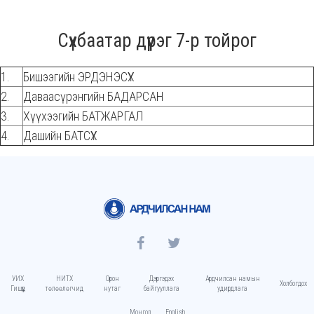
Сүхбаатар дүүрэг 7-р тойрог
1.
Бишээгийн ЭРДЭНЭСҮХ
2.
Даваасүрэнгийн БАДАРСАН
3.
Хүүхээгийн БАТЖАРГАЛ
4.
Дашийн БАТСҮХ
УИХ
НИТХ
Орон
Дэргэдэх
Ардчилсан намын
Холбогдох
Гишүүд
төлөөлөгчид
нутаг
байгууллага
удирдлага
Монгол
English