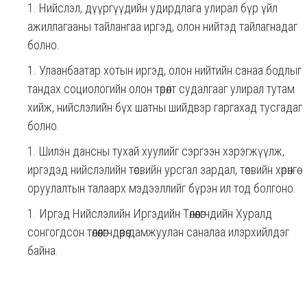
Нийслэл, дүүргүүдийн удирдлага улирал бүр үйл
ажиллагааны тайлангаа иргэд, олон нийтэд тайлагнадаг
болно.
Улаанбаатар хотын иргэд, олон нийтийн санаа бодлыг
тандах социологийн олон төрөлт судалгааг улирал тутам
хийж, нийслэлийн бүх шатны шийдвэр гаргахад тусгадаг
болно.
Шилэн дансны тухай хуулийг сэргээн хэрэгжүүлж,
иргэдэд нийслэлийн төсвийн урсгал зардал, төсвийн хөрөнгө
оруулалтын талаарх мэдээллийг бүрэн ил тод болгоно.
Иргэд Нийслэлийн Иргэдийн Төлөөлөгчдийн Хуралд
сонгогдсон төлөөлөгчдөөрөө дамжуулан саналаа илэрхийлдэг
байна.