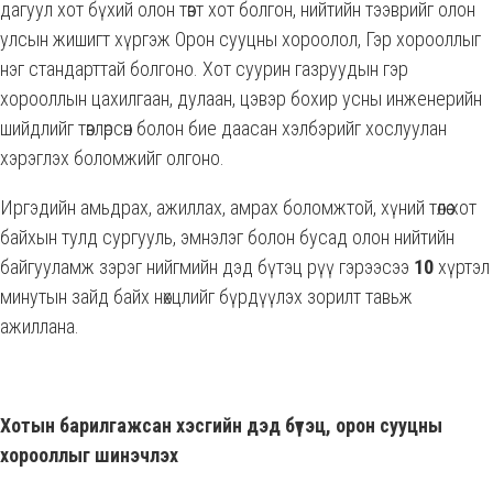
дагуул хот бүхий олон төвт хот болгон, нийтийн тээврийг олон
улсын жишигт хүргэж Орон сууцны хороолол, Гэр хорооллыг
нэг стандарттай болгоно. Хот суурин газруудын гэр
хорооллын цахилгаан, дулаан, цэвэр бохир усны инженерийн
шийдлийг төвлөрсөн болон бие даасан хэлбэрийг хослуулан
хэрэглэх боломжийг олгоно.
Иргэдийн амьдрах, ажиллах, амрах боломжтой, хүний төлөө хот
байхын тулд сургууль, эмнэлэг болон бусад олон нийтийн
байгууламж зэрэг нийгмийн дэд бүтэц рүү гэрээсээ
10
хүртэл
минутын зайд байх нөхцлийг бүрдүүлэх зорилт тавьж
ажиллана.
Хотын барилгажсан хэсгийн дэд бүтэц, орон сууцны
хорооллыг шинэчлэх