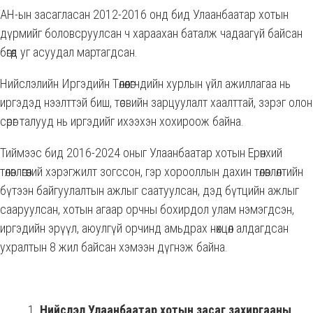
АН-ын засагласан 2012-2016 онд бид Улаанбаатар хотын
дүрмийг боловсруулсан ч хараахан баталж чадаагүй байсан
бөгөөд уг асуудал мартагдсан.
Нийслэлийн Иргэдийн Төлөөлөгчдийн хурлын үйл ажиллагаа нь
иргэдэд нээлттэй биш, төсвийн зарцуулалт хаалттай,
зэрэг олон
сөрөг талууд нь иргэдийг ихээхэн хохироож байна.
Тиймээс бид 2016-2024 оныг Улаанбаатар хотын Ерөнхий
төлөвлөгөөний хэрэгжилт зогссон, гэр хорооллын дахин төлөвлөлтийн
бүтээн байгуулалтын ажлыг саатуулсан, дэд бүтцийн ажлыг
сааруулсан, хотын агаар орчны бохирдол улам нэмэгдсэн,
иргэдийн эрүүл, аюулгүй орчинд амьдрах нөхцөл алдагдсан
ухралтын 8 жил байсан хэмээн дүгнэж байна.
Нийслэл Улаанбаатар хотын засаг захиргааны