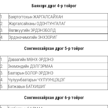
Баянзүрх дүүрэг 4-р тойрог
1.
Баяртогтохын ЖАРГАЛСАЙХАН
2.
Жаргалсайханы ОДОНТУНГАЛАГ
3.
Өвгөнхүүгийн ЭРДЭНЭБОЛД
4.
Эрдэнэчимэгийн ЭНХЗОРИГ
Сонгинохайрхан дүүрэг 5-р тойрог
1.
Даваагийн МӨНХ-ЭРДЭНЭ
2.
Энхмэндийн ДЭЛГЭРМАА
3.
Баатарын БОЛОР-ЭРДЭНЭ
4.
Чулуунбаатарын ЧУЛУУНЦЭЦЭГ
5.
Батжавын БАТХИШИГ
Сонгинохайрхан дүүрэг 6-р тойрог