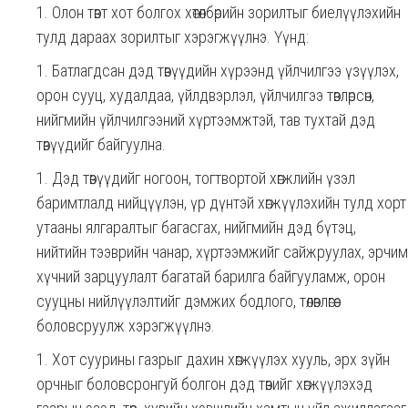
Олон төвт хот болгох хөтөлбөрийн зорилтыг биелүүлэхийн
тулд дараах зорилтыг хэрэгжүүлнэ. Үүнд:
Батлагдсан дэд төвүүдийн хүрээнд үйлчилгээ үзүүлэх,
орон сууц, худалдаа, үйлдвэрлэл, үйлчилгээ төвлөрсөн,
нийгмийн үйлчилгээний хүртээмжтэй, тав тухтай дэд
төвүүдийг байгуулна.
Дэд төвүүдийг ногоон, тогтвортой хөгжлийн үзэл
баримтлалд нийцүүлэн, үр дүнтэй хөгжүүлэхийн тулд хорт
утааны ялгаралтыг багасгах, нийгмийн дэд бүтэц,
нийтийн тээврийн чанар, хүртээмжийг сайжруулах, эрчим
хүчний зарцуулалт багатай барилга байгууламж, орон
сууцны нийлүүлэлтийг дэмжих бодлого, төлөвлөгөө
боловсруулж хэрэгжүүлнэ.
Хот суурины газрыг дахин хөгжүүлэх хууль, эрх зүйн
орчныг боловсронгуй болгон дэд төвийг хөгжүүлэхэд