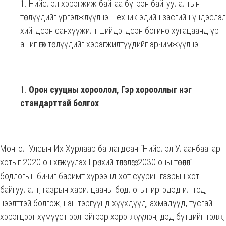
Нийслэл хэрэгжиж байгаа бүтээн байгуулалтын
төслүүдийг үргэлжлүүлнэ. Техник эдийн засгийн үндэслэл
хийгдсэн санхүүжилт шийдэгдсэн богино хугацаанд үр
ашиг өгөх төслүүдийг хэрэгжилтүүдийг эрчимжүүлнэ.
Орон сууцны хороолол, Гэр хорооллыг нэг
стандарттай болгох
Монгол Улсын Их Хурлаар батлагдсан “Нийслэл Улаанбаатар
хотыг 2020 он хөгжүүлэх Ерөнхий төлөвлөгөө, 2030 оны төсөөлөл”
бодлогын бичиг баримт хүрээнд хот суурин газрын хот
байгуулалт, газрын харилцааны бодлогыг иргэдэд ил тод,
нээлттэй болгож, нэн тэргүүнд хүүхдүүд, ахмадууд, тусгай
хэрэгцээт хүмүүст ээлтэйгээр хэрэгжүүлэн, дэд бүтцийг тэлж,