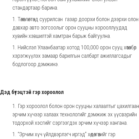
стандартаар барина.
Төлөвлөлтөнд суурилсан газар доорхи болон дээрхи олон
давхар авто зогсоолыг орон сууцны хорооллуудад
хувийн хэвшилтэй хамтран барьж байгуулна.
Нийслэл Улаанбаатар хотод 100,000 орон сууц хөтөлбөр
хэрэгжүүлэх замаар барилгын салбарт ажиллагсадыг
бодлогоор дэмжинэ.
Дэд бүтэцтэй гэр хороолол
Гэр хороолол болон орон сууцны халаалтыг цахилгаан
эрчим хүчээр халаах технологийг дэмжиж эх үүсвэрийн
тодорхой хэсгийг сэргээгдэх эрчим хүчээр хангана.
“Эрчим хүч үйлдвэрлэгч иргэд” хөдөлгөөнийг гэр