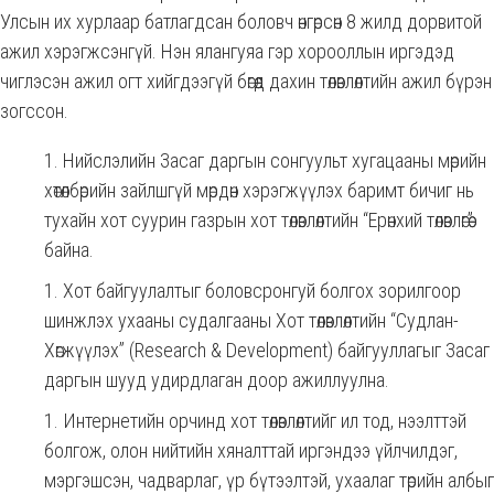
Улсын их хурлаар батлагдсан боловч өнгөрсөн 8 жилд дорвитой
ажил хэрэгжсэнгүй. Нэн ялангуяа гэр хорооллын иргэдэд
чиглэсэн ажил огт хийгдээгүй бөгөөд дахин төлөвлөлтийн ажил бүрэн
зогссон.
Нийслэлийн Засаг даргын сонгуульт хугацааны мөрийн
хөтөлбөрийн зайлшгүй мөрдөн хэрэгжүүлэх баримт бичиг нь
тухайн хот суурин газрын хот төлөвлөлтийн “Ерөнхий төлөвлөгөө”
байна.
Хот байгуулалтыг боловсронгуй болгох зорилгоор
шинжлэх ухааны судалгааны Хот төлөвлөлтийн “Судлан-
Хөгжүүлэх” (Research & Development) байгууллагыг Засаг
даргын шууд удирдлаган доор ажиллуулна.
Интернетийн орчинд хот төлөвлөлтийг ил тод, нээлттэй
болгож, олон нийтийн хяналттай иргэндээ үйлчилдэг,
мэргэшсэн, чадварлаг, үр бүтээлтэй, ухаалаг төрийн албыг