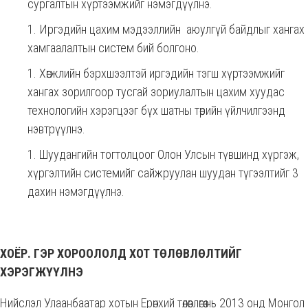
сургалтын хүртээмжийг нэмэгдүүлнэ.
Иргэдийн цахим мэдээллийн аюулгүй байдлыг хангах
хамгаалалтын систем бий болгоно.
Хөгжлийн бэрхшээлтэй иргэдийн тэгш хүртээмжийг
хангах зорилгоор тусгай зориулалтын цахим хуудас
технологийн хэрэгцээг бүх шатны төрийн үйлчилгээнд
нэвтрүүлнэ.
Шуудангийн тогтолцоог Олон Улсын түвшинд хүргэж,
хүргэлтийн системийг сайжруулан шуудан түгээлтийг 3
дахин нэмэгдүүлнэ.
ХОЁР. ГЭР ХОРООЛОЛД ХОТ ТӨЛӨВЛӨЛТИЙГ
ХЭРЭГЖҮҮЛНЭ
Нийслэл Улаанбаатар хотын Ерөнхий төлөвлөгөө нь 2013 онд Монгол