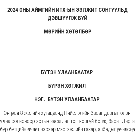
2024 ОНЫ АЙМГИЙН ИТХ-ЫН ЭЭЛЖИТ СОНГУУЛЬД
ДЭВШҮҮЛЖ БУЙ
МӨРИЙН ХӨТӨЛБӨР
БҮТЭН УЛААНБААТАР
БҮРЭН ХӨГЖИЛ
НЭГ. БҮТЭН УЛААНБААТАР
Өнгөрсөн 8 жилийн хугацаанд Нийслэлийн Засаг даргыг олон
удаа солисноор хотын засаглал тогтворгүй болж, Засаг Дарга
бүр бүтцийн өөрчлөлт нэрээр мэргэжлийн газар, албадыг өөрчилснөөр