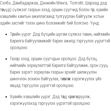
Сэлбэ, Дамбадаржаа, Дэнжийн Мянга, Толгойт, Шархад дэд
төвүүд) сүлжээг газрын эзэд, оршин суугчид болон төр, хувийн
хэвшлийн хамтын ажиллагаанд тулгуурлан байгуулж хотын
эдийн засгийг тэлэх шинэ боломжийг бий болгоно. Үүнд:
Төрийн үүрэг: Дэд бүтцийн шугам сүлжээ тавих, нийгмийн
барилга байгууламжийг барих ажилд тэргүүлэх үүрэгтэй
оролцоно.
Газар эзэд, оршин суугчдын оролцоо: Дэд бүтэц,
нийгмийн зориулалттай барилга байгууламж, орон сууц
барих зэрэгт зориулан газрын эрхийг шилжүүлэн
шинэчлэн зохион байгуулах, төлөвлөж хэрэгжүүлэх үйл
явцад тэргүүлэх үүрэгтэй оролцоно.
Хувийн хэвшлийн үүрэг: Дэд төвд хөрөнгө оруулж,
хэрэгжүүлэхэд тэргүүлэх үүрэгтэй оролцоно.