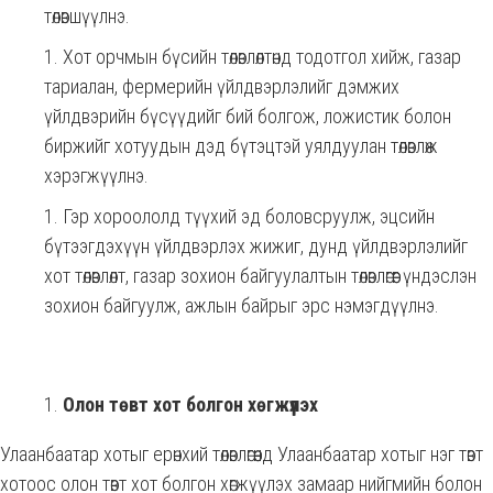
төлөвшүүлнэ.
Хот орчмын бүсийн төлөвлөлтөнд тодотгол хийж, газар
тариалан, фермерийн үйлдвэрлэлийг дэмжих
үйлдвэрийн бүсүүдийг бий болгож, ложистик болон
биржийг хотуудын дэд бүтэцтэй уялдуулан төлөвлөж
хэрэгжүүлнэ.
Гэр хороололд түүхий эд боловсруулж, эцсийн
бүтээгдэхүүн үйлдвэрлэх жижиг, дунд үйлдвэрлэлийг
хот төлөвлөлт, газар зохион байгуулалтын төлөвлөгөөг үндэслэн
зохион байгуулж, ажлын байрыг эрс нэмэгдүүлнэ.
Олон төвт хот болгон хөгжүүлэх
Улаанбаатар хотыг ерөнхий төлөвлөгөөнд Улаанбаатар хотыг нэг төвт
хотоос олон төвт хот болгон хөгжүүлэх замаар нийгмийн болон