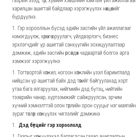
газрын эзэд, төр, хувийн хэвшлийн хамтын үйл ажиллагааг
харилцан ашигтай байдлаар хэрэгжүүлэх нөхцөлийг
бүрдүүлнэ.
Гэр хорооллын бүсэд эдийн засгийн үйл ажиллагааг
нэмэгдүүлж, хөрөнгө оруулагч, үйлдвэрлэгч, бизнес
эрхлэгчдийг үр ашигтай санхүүгийн зохицуулалтаар
дэмжиж, эдийн засгийн өрсөлдөх чадвартай болгох арга
хэмжээг хэрэгжүүлнэ.
Тогтвортой хөгжил, ногоон хөгжлийн үзэл баримтлалд
нийцсэн үр ашигтай байх дэд төвийг байгуулахад хорт
утаа бага ялгаруулах, нийгмийн дэд бүтэц, нийтийн
тээврийн чанар, хүртээмжийг сайжруулсан, эрчим
хүчний хэмнэлттэй олон төрлийн орон сууцыг нэг маягийн
зураг төслөөр хөгжүүлэх чиглэлийг дэмжинэ.
Дэд бүтцийг гэр хороололд
Газрыг хөгжүүлэхэд батлагдсан газар ашиглалтын