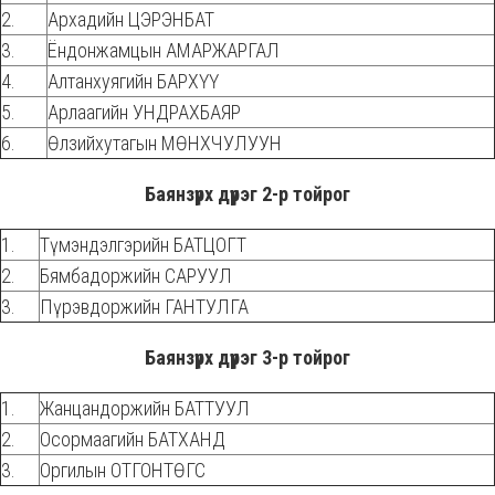
2.
Архадийн ЦЭРЭНБАТ
3.
Ёндонжамцын АМАРЖАРГАЛ
4.
Алтанхуягийн БАРХҮҮ
5.
Арлаагийн УНДРАХБАЯР
6.
Өлзийхутагын МӨНХЧУЛУУН
Баянзүрх дүүрэг 2-р тойрог
1.
Түмэндэлгэрийн БАТЦОГТ
2.
Бямбадоржийн САРУУЛ
3.
Пүрэвдоржийн ГАНТУЛГА
Баянзүрх дүүрэг 3-р тойрог
1.
Жанцандоржийн БАТТУУЛ
2.
Осормаагийн БАТХАНД
3.
Оргилын ОТГОНТӨГС