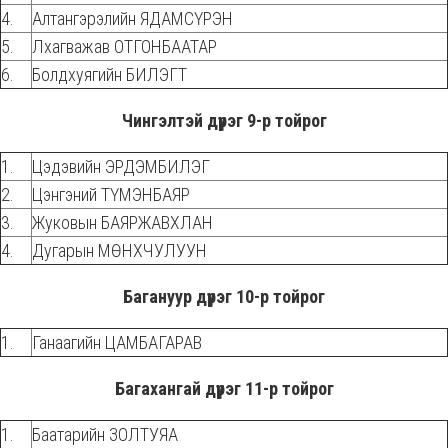
4.
Алтангэрэлийн ЯДАМСҮРЭН
5.
Лхагважав ОТГОНБААТАР
6.
Болдхуягийн БИЛЭГТ
Чингэлтэй дүүрэг 9-р тойрог
1.
Цэдэвийн ЭРДЭМБИЛЭГ
2.
Цэнгэний ТҮМЭНБАЯР
3.
Жуковын БАЯРЖАВХЛАН
4.
Дугарын МӨНХЧУЛУУН
Багануур дүүрэг 10-р тойрог
1.
Ганаагийн ЦАМБАГАРАВ
Багахангай дүүрэг 11-р тойрог
1.
Баатарийн ЗОЛТУЯА