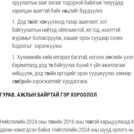
оруулалтын зааг ялгааг тодорхой байлгаж талуудад
харилцан ашигтай байх нөхцлийг бүрдүүлнэ.
Дэд төвийг хөгжүүлэхэд газар ашиглалт, хот
байгуулалтын нийтэд ойлгомжтой, ил тод, нээлттэй
журамыг боловсруулж, хашааг орон сууцаар солих
бодлогыг хэрэгжүүлнэ.
Хүлэмжийн хийн ялгарал багатай, ногоон хөгжлийн үзэл
баримтлалд дэд төв байгуулах бүхий л үйл ажиллагааг
нийцүүлж, дэд төвийн иргэдийг орон сууцжуулах замаар
хөтөлбөрийн
хэрэгжилтийг хурдасгана.
ГУРАВ. АЖЛЫН БАЙРТАЙ ГЭР ХОРООЛОЛ
Нийслэлийн 2024 оны төсвийн 2016 оны төсөвтэй харьцуулахад 6
дахин нэмэгдсэн байна. Нийслэлийн 2024 оны шууд орлого нь