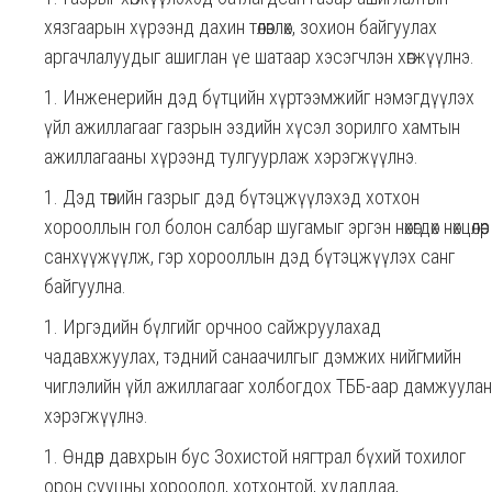
хязгаарын хүрээнд дахин төлөвлөх, зохион байгуулах
аргачлалуудыг ашиглан үе шатаар хэсэгчлэн хөгжүүлнэ.
Инженерийн дэд бүтцийн хүртээмжийг нэмэгдүүлэх
үйл ажиллагааг газрын эздийн хүсэл зорилго хамтын
ажиллагааны хүрээнд тулгуурлаж хэрэгжүүлнэ.
Дэд төвийн газрыг дэд бүтэцжүүлэхэд хотхон
хорооллын гол болон салбар шугамыг эргэн нөхөгдөх нөхцөлөөр
санхүүжүүлж, гэр хорооллын дэд бүтэцжүүлэх санг
байгуулна.
Иргэдийн бүлгийг орчноо сайжруулахад
чадавхжуулах, тэдний санаачилгыг дэмжих нийгмийн
чиглэлийн үйл ажиллагааг холбогдох ТББ-аар дамжуулан
хэрэгжүүлнэ.
Өндөр давхрын бус Зохистой нягтрал бүхий тохилог
орон сууцны хороолол, хотхонтой, худалдаа,