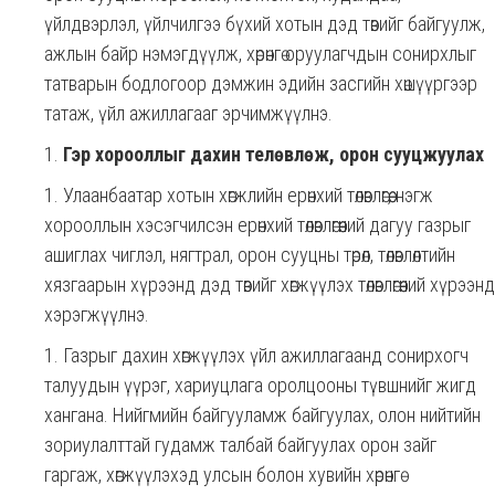
үйлдвэрлэл, үйлчилгээ бүхий хотын дэд төвийг байгуулж,
ажлын байр нэмэгдүүлж, хөрөнгө оруулагчдын сонирхлыг
татварын бодлогоор дэмжин эдийн засгийн хөшүүргээр
татаж, үйл ажиллагааг эрчимжүүлнэ.
Гэр хорооллыг дахин телөвлөж, орон сууцжуулах
Улаанбаатар хотын хөгжлийн ерөнхий төлөвлөгөө, нэгж
хорооллын хэсэгчилсэн ерөнхий төлөвлөгөөний дагуу газрыг
ашиглах чиглэл, нягтрал, орон сууцны төрөл, төлөвлөлтийн
хязгаарын хүрээнд дэд төвийг хөгжүүлэх төлөвлөгөөний хүрээнд
хэрэгжүүлнэ.
Газрыг дахин хөгжүүлэх үйл ажиллагаанд сонирхогч
талуудын үүрэг, хариуцлага оролцооны түвшнийг жигд
хангана. Нийгмийн байгууламж байгуулах, олон нийтийн
зориулалттай гудамж талбай байгуулах орон зайг
гаргаж, хөгжүүлэхэд улсын болон хувийн хөрөнгө