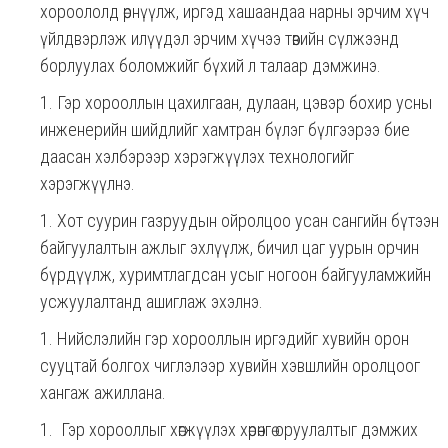
хороололд өрнүүлж, иргэд хашаандаа нарны эрчим хүч
үйлдвэрлэж илүүдэл эрчим хүчээ төвийн сүлжээнд
борлуулах боломжийг бүхий л талаар дэмжинэ.
Гэр хорооллын цахилгаан, дулаан, цэвэр бохир усны
инженерийн шийдлийг хамтран бүлэг бүлгээрээ бие
даасан хэлбэрээр хэрэгжүүлэх технологийг
хэрэгжүүлнэ.
Хот суурин газруудын ойролцоо усан сангийн бүтээн
байгуулалтын ажлыг эхлүүлж, бичил цаг уурын орчин
бүрдүүлж, хуримтлагдсан усыг ногоон байгууламжийн
усжуулалтанд ашиглаж эхэлнэ.
Нийслэлийн гэр хорооллын иргэдийг хувийн орон
сууцтай болгох чиглэлээр хувийн хэвшлийн оролцоог
хангаж ажиллана.
Гэр хорооллыг хөгжүүлэх хөрөнгө оруулалтыг дэмжих