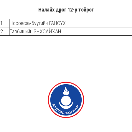
Налайх дүүрэг 12-р тойрог
1.
Норовсамбуугийн ГАНСҮХ
2.
Тэрбишийн ЭНХСАЙХАН