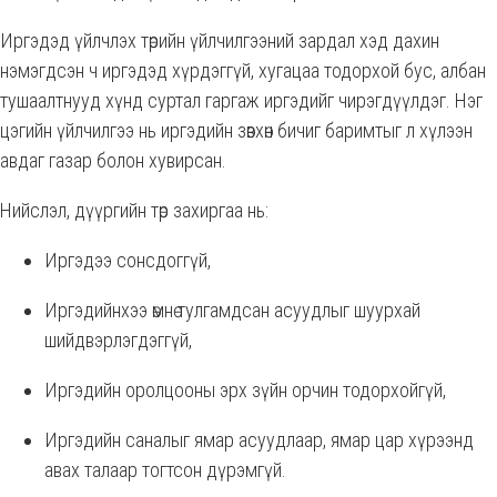
Иргэдэд үйлчлэх төрийн үйлчилгээний зардал хэд дахин
нэмэгдсэн ч иргэдэд хүрдэггүй, хугацаа тодорхой бус, албан
тушаалтнууд хүнд суртал гаргаж иргэдийг чирэгдүүлдэг. Нэг
цэгийн үйлчилгээ нь иргэдийн зөвхөн бичиг баримтыг л хүлээн
авдаг газар болон хувирсан.
Нийслэл, дүүргийн төр захиргаа нь:
Иргэдээ сонсдоггүй,
Иргэдийнхээ өмнө тулгамдсан асуудлыг шуурхай
шийдвэрлэгдэггүй,
Иргэдийн оролцооны эрх зүйн орчин тодорхойгүй,
Иргэдийн саналыг ямар асуудлаар, ямар цар хүрээнд
авах талаар тогтсон дүрэмгүй.