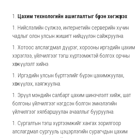
Цахим технологийн ашиглалтыг бүрэн хөгжүүлэх
Нийслэлийн сүлжээ, интернетийн серверийн хүчин
чадлыг олон улсын жишигт нийцүүлэн сайжруулна.
Хотоос алслагдмал дүүрэг, хорооны иргэдийн цахим
хэрэглээ, үйлчилгээг тэгш хүртээмжтэй болгох орчны
хөгжүүлэлт хийнэ.
Иргэдийн улсын бүртгэлийг бүрэн цахимжуулах,
хөгжүүлэх, хаягжуулна.
Эрүүл мэндийн салбарт цахим шинэчлэлт хийж, шат
болгоны үйлчилгээг нэгдсэн болгон эмнэлэгийн
үйлчилгээг хялбаршуулан ачааллыг бууруулна.
Сургалтын тэгш хүртээмжийг хангах зорилгоор
алслагдмал сургууль цэцэрлэгийн сурагчдын цахим