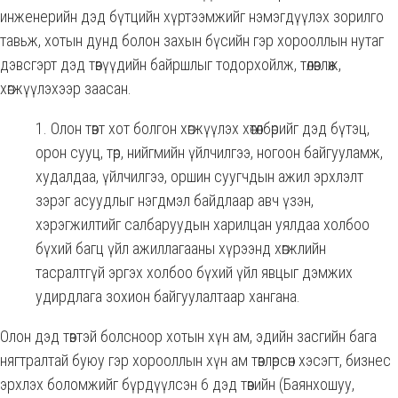
инженерийн дэд бүтцийн хүртээмжийг нэмэгдүүлэх зорилго
тавьж, хотын дунд болон захын бүсийн гэр хорооллын нутаг
дэвсгэрт дэд төвүүдийн байршлыг тодорхойлж, төлөвлөж,
хөгжүүлэхээр заасан.
Олон төвт хот болгон хөгжүүлэх хөтөлбөрийг дэд бүтэц,
орон сууц, төр, нийгмийн үйлчилгээ, ногоон байгууламж,
худалдаа, үйлчилгээ, оршин суугчдын ажил эрхлэлт
зэрэг асуудлыг нэгдмэл байдлаар авч үзэн,
хэрэгжилтийг салбаруудын харилцан уялдаа холбоо
бүхий багц үйл ажиллагааны хүрээнд хөгжлийн
тасралтгүй эргэх холбоо бүхий үйл явцыг дэмжих
удирдлага зохион байгуулалтаар хангана.
Олон дэд төвтэй болсноор хотын хүн ам, эдийн засгийн бага
нягтралтай буюу гэр хорооллын хүн ам төвлөрсөн хэсэгт, бизнес
эрхлэх боломжийг бүрдүүлсэн 6 дэд төвийн (Баянхошуу,