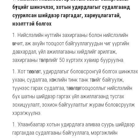
бүтцийг шинэчлэх, хотын удирдлагыг судалгаанд
суурилсан шийдвэр гаргадаг, хариуцлагатай,
нээлттэй болгох
Нийслэлийн нутгийн захиргааны болон нийслэлийн
өмчит, аж ахуйн тооцоот байгууллагуудын чиг үүргийн
давхардал, үйл ажиллагааны хийдлийг арилгаж,
захиргааны төвлөрлийг 50 хүртэлх хувиар бууруулна.
Хот төлөвлөлт, удирдлагыг боловсронгуй болгох шинжлэх
ухаан, судалгаа, хөгжлийн тинк танк төвийг байгуулж,
түүнээс гарах судалгаа, төлөвлөгөө, тооцооллыг нийслэлийн
бүх шатны шийдвэр гаргах үйл ажиллагаанд тусгах
зохицуулалт, зохион байгуулалтыг журам боловсруулж
хэрэгжүүлнэ.
Улаанбаатар хотын удирдлага аливаа суурь шийдвэр
гаргахдаа судалгааны байгууллага, мэргэжлийн