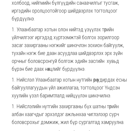
холбоод, нийгмийн бүлгүүдийн санаачилгыг тусгаж,
иргэдийн оролцоотойгоор шийдвэрлэх тогтолцоог
бүрдүүлнэ.
Улаанбаатар хотын олон нийтэд үзүүлэх төрийн
үйлчилгээг иргэдэд хүртээмжтэй болгох зорилгоор
засаг захиргааны нэгжийг шинэчлэн зохион байгуулж,
тухайн нэгж бие даан асуудлаа шийдвэрлэх эрх зүйн
орчныг боловсронгуй болгож эдийн засгийн хувьд
бүрэн бие даах нөхцлийг бүрдүүлнэ.
Нийслэл Улаанбаатар хотын нутгийн өөрөө удирдах ёсны
байгууллагуудын үйл ажиллагаа, тогтолцоог Үндсэн
хуулийн үзэл баримтлалд нийцүүлэн шинэчилнэ.
Нийслэлийн нутгийн захиргааны бүх шатны төрийн
албан хаагчдыг эрхэлдэг ажлынхаа чиглэлээр сурч
боловсрохыг дэмжиж, жил бүр сургалтад хамруулна.