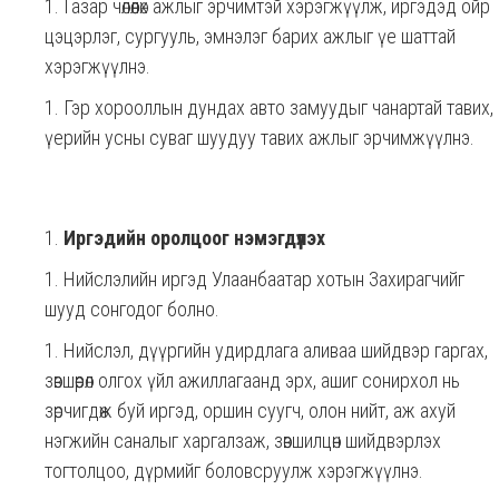
Газар чөлөөлөх ажлыг эрчимтэй хэрэгжүүлж, иргэдэд ойр
цэцэрлэг, сургууль, эмнэлэг барих ажлыг үе шаттай
хэрэгжүүлнэ.
Гэр хорооллын дундах авто замуудыг чанартай тавих,
үерийн усны суваг шуудуу тавих ажлыг эрчимжүүлнэ.
Иргэдийн оролцоог нэмэгдүүлэх
Нийслэлийн иргэд Улаанбаатар хотын Захирагчийг
шууд сонгодог болно.
Нийслэл, дүүргийн удирдлага аливаа шийдвэр гаргах,
зөвшөөрөл олгох үйл ажиллагаанд эрх, ашиг сонирхол нь
зөрчигдөж буй иргэд, оршин суугч, олон нийт, аж ахуй
нэгжийн саналыг харгалзаж, зөвшилцөн шийдвэрлэх
тогтолцоо, дүрмийг боловсруулж хэрэгжүүлнэ.