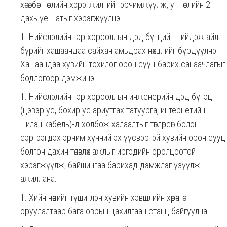
хөтөлбөр төслийн хэрэгжилтийг эрчимжүүлж, уг төслийн 2
дахь үе шатыг хэрэгжүүлнэ.
Нийслэлийн гэр хорооллын дэд бүтцийг шийдэж айл
бүрийг хашаандаа сайхан амьдрах нөхцлийг бүрдүүлнэ.
Хашаандаа хувийн тохилог орон сууц барих санаачлагыг
бодлогоор дэмжинэ.
Нийслэлийн гэр хорооллын инженерийн дэд бүтэц
(цэвэр ус, бохир ус ариутгах татуурга, интернетийн
шилэн кабель)-д холбож халаалтыг төвлөрсөн болон
сэргээгдэх эрчим хүчний эх үүсвэртэй хувийн орон сууц
болгон дахин төлөвлөх ажлыг иргэдийн оролцоотой
хэрэгжүүлж, байшингаа барихад дэмжлэг үзүүлж
ажиллана.
Хийн нөөцийг түшиглэн хувийн хэвшлийн хөрөнгө
оруулалтаар бага оврын цахилгаан станц байгуулна.