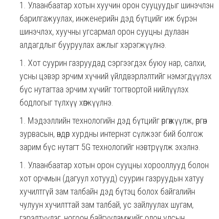
Улаанбаатар хотын хуучин орон сууцуудыг шинэчлэн
барилгажуулах, инженерийн дэд бүтцийг иж бүрэн
шинэчлэх, хуучны угсармал орон сууцны дулаан
алдагдлыг бууруулах ажлыг хэрэгжүүлнэ.
Хот суурин газруудад сэргээгдэх буюу нар, салхи,
усны цэвэр эрчим хүчний үйлдвэрлэлтийг нэмэгдүүлэх
бүс нутагтаа эрчим хүчийг тогтвортой нийлүүлэх
бодлогыг түлхүү хөгжүүлнэ.
Мэдээллийн технологийн дэд бүтцийг өргөжүүлж, өргөн
зурвасын, өндөр хурдны интернэт сүлжээг бий болгож
зарим бүс нутагт 5G технологийг нэвтрүүлж эхэлнэ.
Улаанбаатар хотын орон сууцны хорооллууд болон
хот орчмын (дагуул хотууд) суурин газруудын хатуу
хучилтгүй зам талбайн дэд бүтэц болох байгалийн
чулуун хучилттай зам талбай, ус зайлуулах шугам,
гэрэлтүүлэг, ногоон байгууламжийг олон улсын