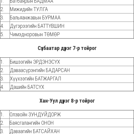
1.
Батбаярын БАДМАА
2.
Мижидийн ТУЛГА
3.
Бальяанжавын БУРМАА
4.
Дүгэрээгийн БАТТҮВШИН
5.
Чимэдноровын ТӨМӨР
Сүхбаатар дүүрэг 7-р тойрог
1.
Бишээгийн ЭРДЭНЭСҮХ
2.
Даваасүрэнгийн БАДАРСАН
3.
Хүүхээгийн БАТЖАРГАЛ
4.
Дашийн БАТСҮХ
Хан-Уул дүүрэг 8-р тойрог
1.
Олзвойн ЗУНДУЙДОРЖ
2.
Баясгалангийн ОНОН
3.
Даваагийн БАТСАЙХАН