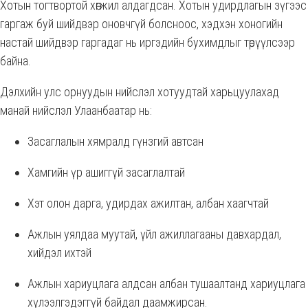
Хотын тогтвортой хөгжил алдагдсан. Хотын удирдлагын зүгээс
гаргаж буй шийдвэр оновчгүй болсноос, хэдхэн хоногийн
настай шийдвэр гаргадаг нь иргэдийн бухимдлыг төрүүлсээр
байна.
Дэлхийн улс орнуудын нийслэл хотуудтай харьцуулахад
манай нийслэл Улаанбаатар нь:
Засаглалын хямралд гүнзгий автсан
Хамгийн үр ашиггүй засаглалтай
Хэт олон дарга, удирдах ажилтан, албан хаагчтай
Ажлын уялдаа муутай, үйл ажиллагааны давхардал,
хийдэл ихтэй
Ажлын хариуцлага алдсан албан тушаалтанд хариуцлага
хүлээлгэдэггүй байдал даамжирсан.