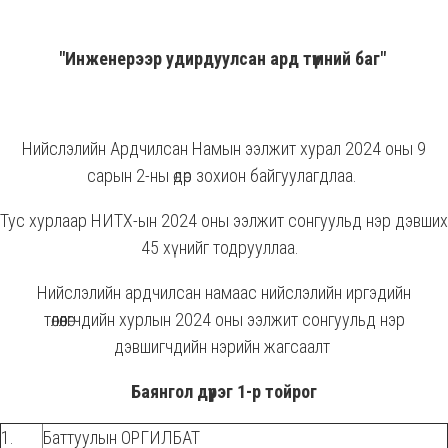
"Инженерээр удирдуулсан ард түмний баг"
Нийслэлийн Ардчилсан Намын ээлжит хурал 2024 оны 9
сарын 2-ны өдөр зохион байгуулагдлаа.
Тус хурлаар НИТХ-ын 2024 оны ээлжит сонгуульд нэр дэвших
45 хүнийг тодрууллаа.
Нийслэлийн ардчилсан намаас нийслэлийн иргэдийн
төлөөлөгчдийн хурлын 2024 оны ээлжит сонгуульд нэр
дэвшигчдийн нэрийн жагсаалт
Баянгол дүүрэг 1-р тойрог
1.
Баттуулын ОРГИЛБАТ