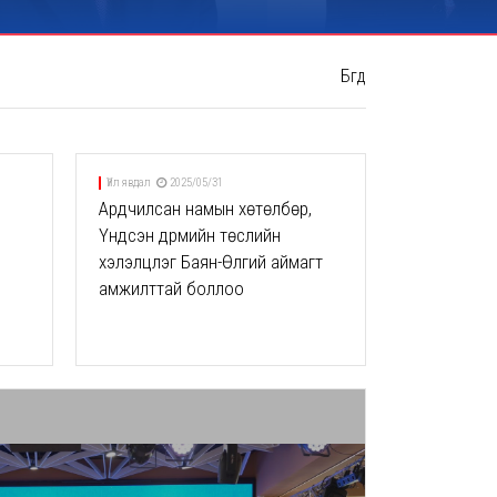
Бүгд
Үйл явдал
2025/05/31
Ардчилсан намын хөтөлбөр,
Үндсэн дүрмийн төслийн
хэлэлцүүлэг Баян-Өлгий аймагт
амжилттай боллоо