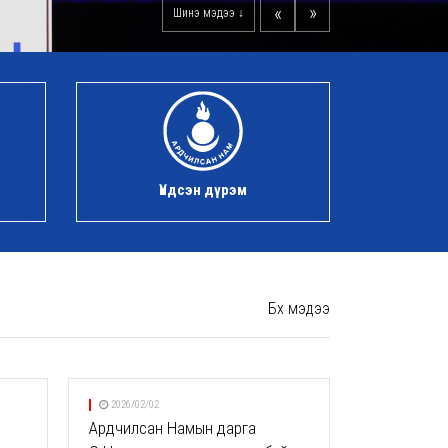
«
»
Шинэ мэдээ ↓
Үндсэн дүрэм
Бүх мэдээ
2026/02/02
Ардчилсан Намын дарга