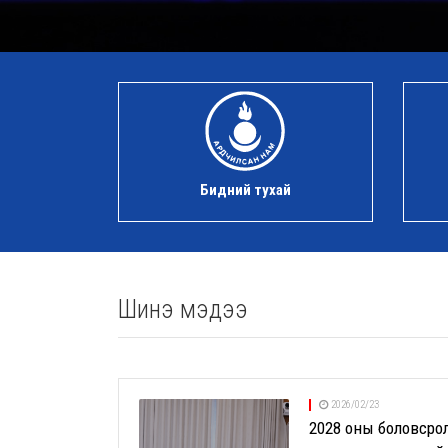
Бидний тухай
Шинэ мэдээ
2026/02/23
2028 оны боловсро