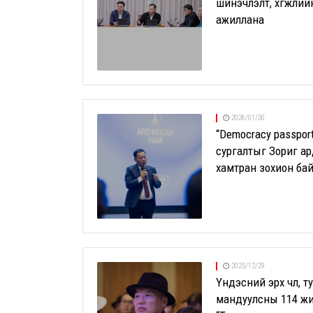
шинэчлэлт, хөгжлийн 
ажиллана
2026/01/30
“Democracy passpor
сургалтыг Зориг а
хамтран зохион бай
2025/12/29
Үндэсний эрх чөлөө, 
мандуулсны 114 жи