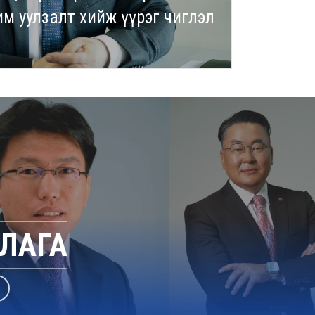
м уулзалт хийж үүрэг чиглэл
ЛАГА