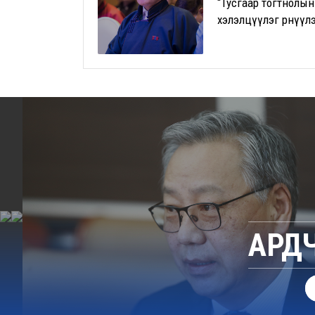
“Тусгаар тогтнолын
хэлэлцүүлэг өрнүүл
АРД