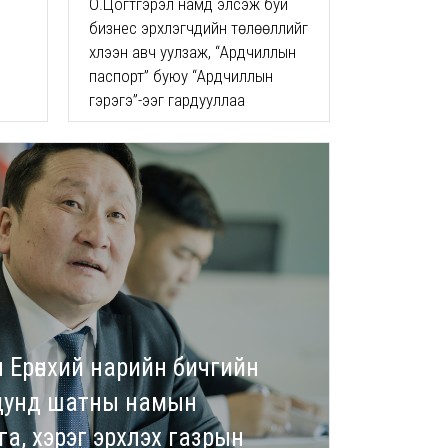
О.Цогтгэрэл намд элсэж буй
бизнес эрхлэгчдийн төлөөллийг
хүлээн авч уулзаж, “Ардчиллын
паспорт” буюу “Ардчиллын
гэрэгэ”-ээг гардууллаа
Ерөнхий нарийн бичгийн
 дунд шатны намын
а, хэрэг эрхлэх газрын