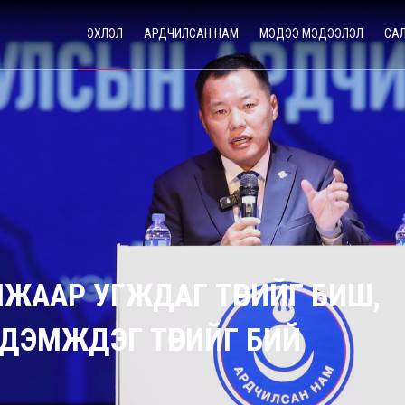
ЭХЛЭЛ
АРДЧИЛСАН НАМ
МЭДЭЭ МЭДЭЭЛЭЛ
СА
ЖААР УГЖДАГ ТӨРИЙГ БИШ,
ЭЭ ДЭМЖДЭГ ТӨРИЙГ БИЙ