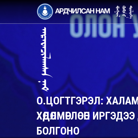
О.ЦОГТГЭРЭЛ: ХАЛАМ
ХӨДӨЛМӨРЛӨСӨН ИРГЭД
БОЛГОНО