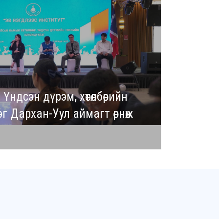
ндсэн дүрэм, хөтөлбөрийн
эг Дархан-Уул аймагт өрнөж