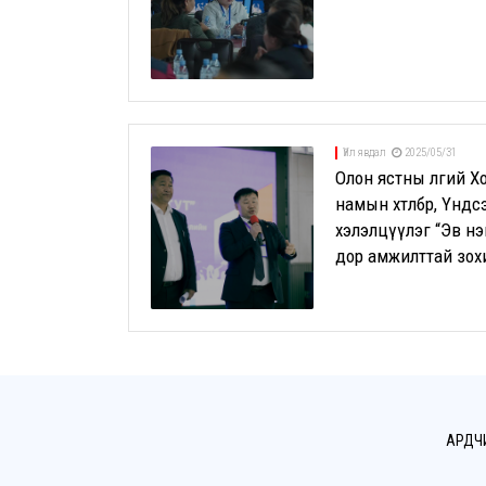
Үйл явдал
2025/05/31
Олон ястны өлгий 
намын хөтөлбөр, Үнд
хэлэлцүүлэг “Эв нэ
дор амжилттай зох
АРДЧ