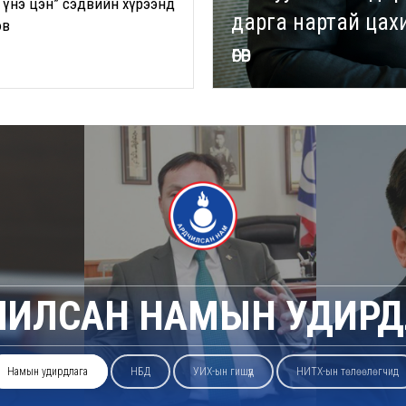
 үнэ цэн” сэдвийн хүрээнд
дарга нартай цахи
эв
өгөв
ЧИЛСАН НАМЫН УДИРД
Намын удирдлага
НБД
УИХ-ын гишүүд
НИТХ-ын төлөөлөгчид