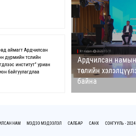
Ховд аймагт Ардчилсан
Үйл явдал
2025/05/31
сэн дүрмийн төслийн
Ардчилсан намын Ү
гдлээс институт” уриан
төслийн хэлэлцүүл
ион байгуулагдлаа
байна
ИЛСАН НАМ
МЭДЭЭ МЭДЭЭЛЭЛ
САЛБАР
САНХҮҮ
СОНГУУЛЬ - 2024