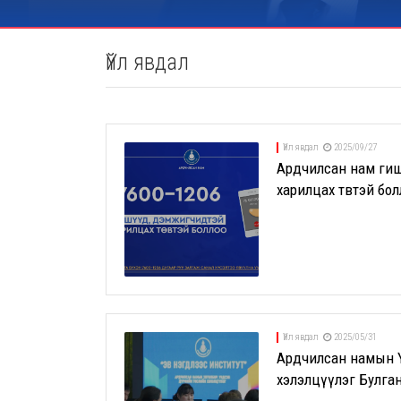
Үйл явдал
Үйл явдал
2025/09/27
Ардчилсан нам ги
харилцах төвтэй бо
Үйл явдал
2025/05/31
Ардчилсан намын Үн
хэлэлцүүлэг Булган