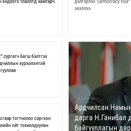
бодлого төлөвлөлтөд хамтарч
дэлгэрүүлэх “Democracy tour”
эхэллээ
t” сургагч багш бэлтгэх
рдчиллын хүрээлэнтэй
гууллаа
2026/01/07
Ардчилсан Намын 
дарга Н.Ганибал
тусгаар тогтнолоо сэргээн
лийн ойг тохиолдуулан
байгууллагын дарг