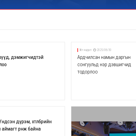
Үйл явдал
2025/08/30
шүүд, дэмжигчидтэй
Ардчилсан намын даргын
ллоо
сонгуульд нэр дэвшигчид
тодорлоо
дсэн дүрэм, хөтөлбөрийн
 аймагт өрнөж байна