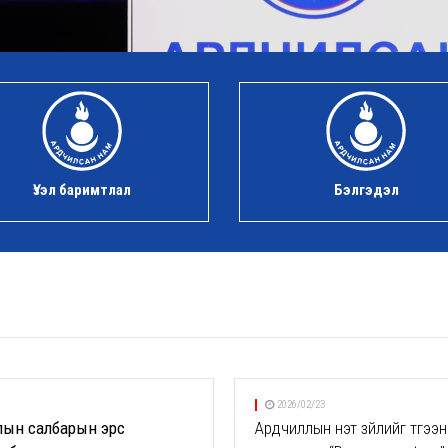
Үзэл баримтлал
Бэлгэдэл
2026/02/23
лын салбарын эрс
Ардчиллын үнэт зүйлийг түгээн