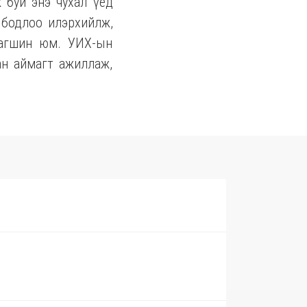
 буй энэ чухал үед
 бодлоо илэрхийлж,
 агшин юм. УИХ-ын
ан аймагт ажиллаж,