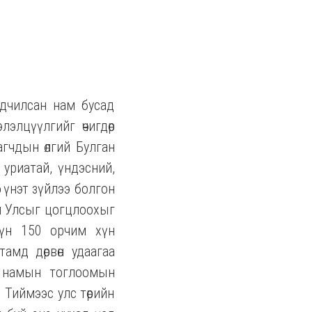
рдчилсан нам бусад
лэлцүүлгийг өчигдөр
агчдын өлгий Булган
уриатай, үндэсний,
г үнэт зүйлээ болгон
гол Улсыг цогцлоохыг
үүн 150 орчим хүн
мд дөрвөн удаагаа
ан намын тоглоомын
 Тиймээс улс төрийн