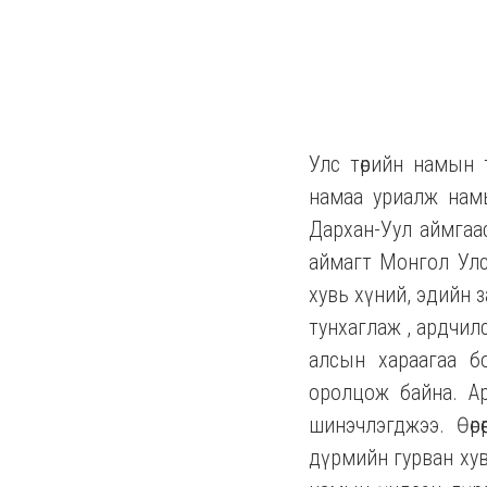
Улс төрийн намын 
намаа уриалж намын
Дархан-Уул аймгаас
аймагт Монгол Улс
хувь хүний, эдийн з
тунхаглаж , ардчилс
алсын хараагаа б
оролцож байна. А
шинэчлэгджээ. Өөр
дүрмийн гурван хув