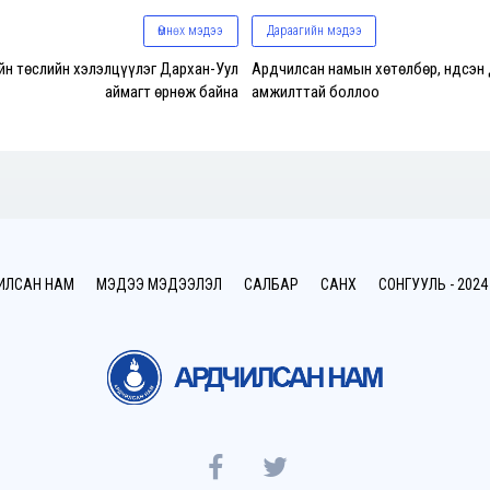
Өмнөх мэдээ
Дараагийн мэдээ
йн төслийн хэлэлцүүлэг Дархан-Уул
Ардчилсан намын хөтөлбөр, Үндсэн
аймагт өрнөж байна
амжилттай боллоо
ИЛСАН НАМ
МЭДЭЭ МЭДЭЭЛЭЛ
САЛБАР
САНХҮҮ
СОНГУУЛЬ - 2024