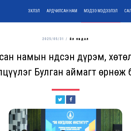
ЭХЛЭЛ
АРДЧИЛСАН НАМ
МЭДЭЭ МЭДЭЭЛЭЛ
СА
2025/05/31 /
Үйл явдал
сан намын Үндсэн дүрэм, хөтө
лцүүлэг Булган аймагт өрнөж 