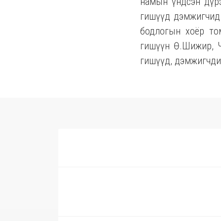
намын үндсэн дүрэ
гишүүд дэмжигчид 
бодлогын хоёр то
гишүүн Ө.Шижир, Ч
гишүүд, дэмжигчдий