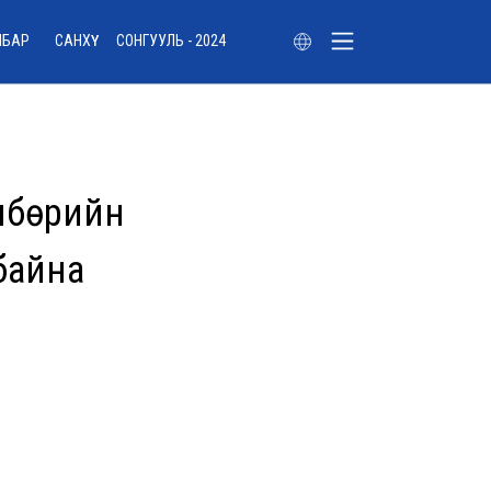
ЛБАР
САНХҮҮ
СОНГУУЛЬ - 2024
лбөрийн
байна