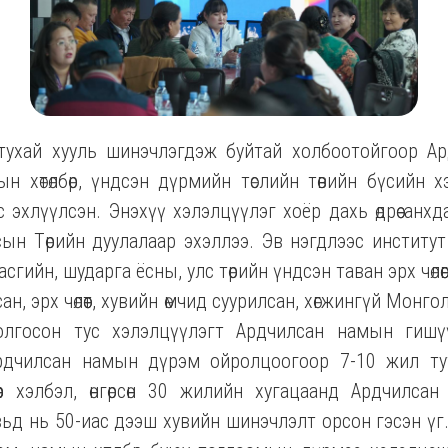
тухай хууль шинэчлэгдэж буйтай холбоотойгоор А
 хөтөлбөр, үндсэн дүрмийн төслийн төвийн бүсийн хэ
 эхлүүлсэн. Энэхүү хэлэлцүүлэг хоёр дахь өдрөө анхд
ын Төрийн дуулалаар эхэллээ. Эв нэгдлээс институт 
асгийн, шударга ёсны, улс төрийн үндсэн таван эрх чөлөө
ан, эрх чөлөөт, хувийн өмчид суурилсан, хөгжингүй Мон
олгосон тус хэлэлцүүлэгт Ардчилсан намын гиш
рдчилсан намын дүрэм ойролцоогоор 7-10 жил тута
өөр хэлбэл, өнгөрсөн 30 жилийн хугацаанд Ардчилс
ьд нь 50-иас дээш хувийн шинэчлэлт орсон гэсэн үг.