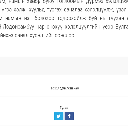
м, намын хөтөлбөр буюу тоглоомын дүрмээ хэлэлцэж
үгээ хэлж, хуульд тусгах саналаа хэлэлцүүлж, үзэл
м намын нэг болохоо тодорхойлж буй нь түүхэн
.Лодойсамбуу нар энэхүү хэлэлцүүлгийн үеэр Булг
нхээ санал хүсэлтийг сонслоо.
Tags:
Ардчилсан нам
Түгээх: