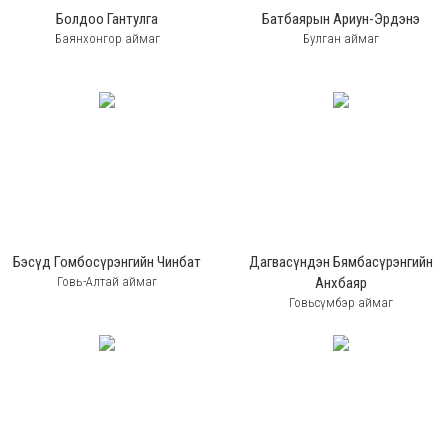
Болдоо Гантулга
Батбаярын Ариун-Эрдэнэ
Баянхонгор аймаг
Булган аймаг
Бэсүд Гомбосүрэнгийн Чинбат
Дагвасүндэн Бямбасүрэнгийн
Говь-Алтай аймаг
Анхбаяр
Говьсүмбэр аймаг