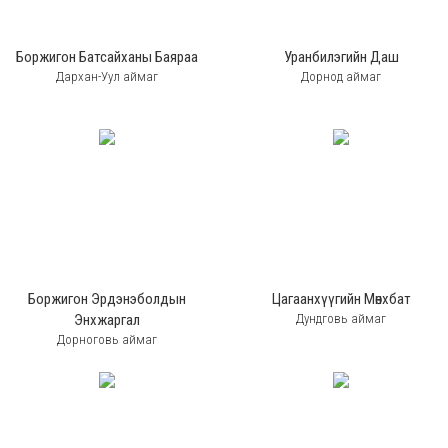
Боржигон Батсайханы Баяраа
Уранбилэгийн Даш
Дархан-Уул аймаг
Дорнод аймаг
Боржигон Эрдэнэболдын
Цагаанхүүгийн Мөнхбат
Энхжаргал
Дундговь аймаг
Дорноговь аймаг