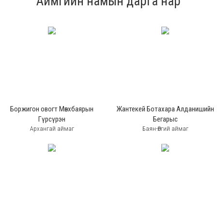
Аймгийн намын дарга нар
Боржигон овогт Мөнхбаярын
Жантекей Ботахара Алданишийн
Гүрсүрэн
Бегарыс
Архангай аймаг
Баян-Өлгий аймаг