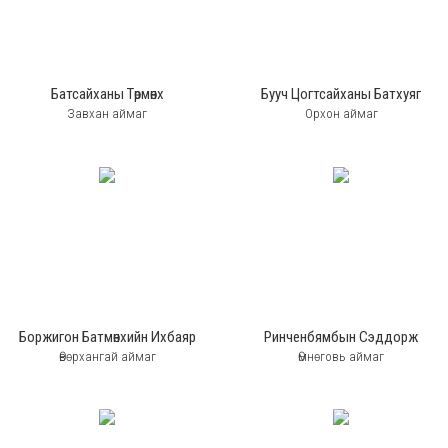
Батсайханы Төрмөнх
Бууч Цогтсайханы Батхуяг
Завхан аймаг
Орхон аймаг
Боржигон Батмөнхийн Ихбаяр
Ринченбямбын Сэддорж
Өвөрхангай аймаг
Өмнөговь аймаг