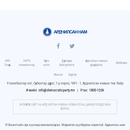
УИХ
НИТХ
Орон
Дэргэдэх
Ардчилсан намын
Холбогдох
Гишүүд
төлөөлөгчид
нутаг
байгууллага
удирдлага
Монгол
English
Улаанбаатар хот, Сүхбаатар дүүрэг, 1-р хороо, ЧӨЧ - 1, Ардчилсан намын төв байр
И-мэйл: info@democraticparty.mn
Утас: 1800-1206
ЭНЭХҮҮ ВЭБ САЙТ НЬ АРДЧИЛСАН НАМЫН АЛБАН ЁСНЫ ЦАХИМ ХУУДАC МӨН
БОЛНО.
© Зохиогчийн эрх хуулиар хамгаалагдсан. Мэдээлэл хуулбарлах хориотой. Ардчилсан нам