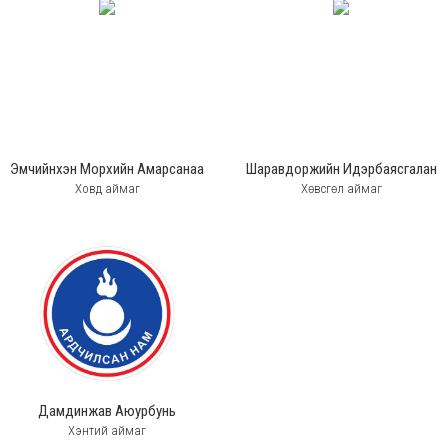
Эмчийнхэн Морхийн Амарсанаа
Шаравдоржийн Идэрбаясгалан
Ховд аймаг
Хөвсгөл аймаг
Дамдинжав Аюурбунь
Хэнтий аймаг