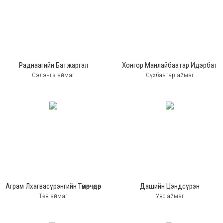
Раднаагийн Батжаргал
Хонгор Манлайбаатар Идэрбат
Сэлэнгэ аймаг
Сүхбаатар аймаг
Аграм Лхагвасүрэнгийн Төмөрчөдөр
Дашийн Цэндсүрэн
Төв аймаг
Увс аймаг