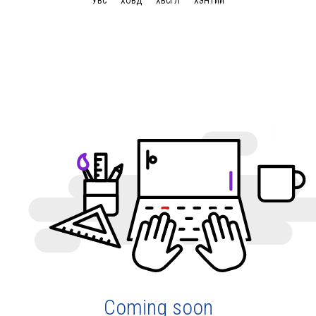
УВС
ХОВД
ХӨВСГӨЛ
ХЭНТИЙ
Coming soon