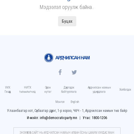
Мэдээлэл оруулж байна..
Буцах
УИХ
НИТХ
Орон
Дэргэдэх
Ардчилсан намын
Холбогдох
Гишүүд
төлөөлөгчид
нутаг
байгууллага
удирдлага
Монгол
English
Улаанбаатар хот, Сүхбаатар дүүрэг, 1-р хороо, ЧӨЧ - 1, Ардчилсан намын төв байр
И-мэйл: info@democraticparty.mn
Утас: 1800-1206
ЭНЭХҮҮ ВЭБ САЙТ НЬ АРДЧИЛСАН НАМЫН АЛБАН ЁСНЫ ЦАХИМ ХУУДАC МӨН