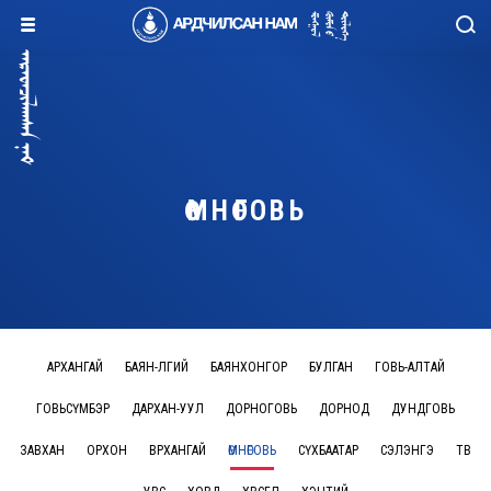
ӨМНӨГОВЬ
АРХАНГАЙ
БАЯН-ӨЛГИЙ
БАЯНХОНГОР
БУЛГАН
ГОВЬ-АЛТАЙ
ГОВЬСҮМБЭР
ДАРХАН-УУЛ
ДОРНОГОВЬ
ДОРНОД
ДУНДГОВЬ
ЗАВХАН
ОРХОН
ӨВӨРХАНГАЙ
ӨМНӨГОВЬ
СҮХБААТАР
СЭЛЭНГЭ
ТӨВ