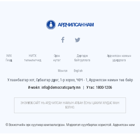
УИХ
НИТХ
Орон
Дэргэдэх
Ардчилсан намын
Гишүүд
төлөөлөгчид
нутаг
байгууллага
удирдлага
Монгол
English
Улаанбаатар хот, Сүхбаатар дүүрэг, 1-р хороо, ЧӨЧ - 1, Ардчилсан намын төв байр
И-мэйл: info@democraticparty.mn
Утас: 1800-1206
ЭНЭХҮҮ ВЭБ САЙТ НЬ АРДЧИЛСАН НАМЫН АЛБАН ЁСНЫ ЦАХИМ ХУУДАC МӨН
БОЛНО.
© Зохиогчийн эрх хуулиар хамгаалагдсан. Мэдээлэл хуулбарлах хориотой. Ардчилсан нам