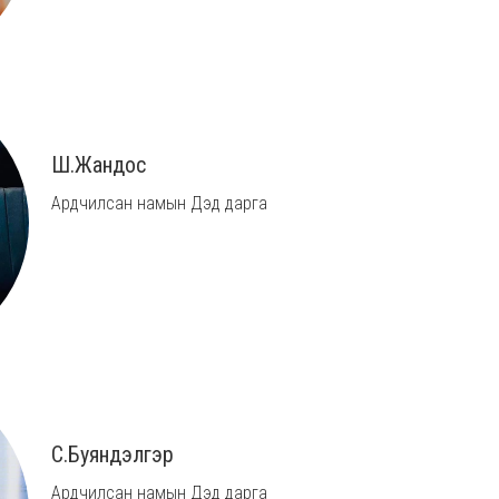
Ш.Жандос
Ардчилсан намын Дэд дарга
С.Буяндэлгэр
Ардчилсан намын Дэд дарга