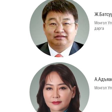
Ж.Батсу
Монгол Ул
дарга
А.Адъяа
Монгол Ул