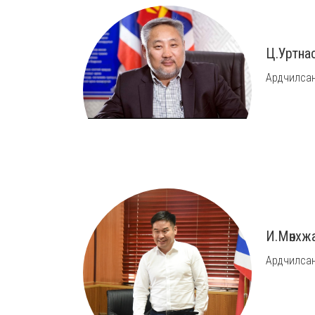
Ц.Уртна
Ардчилсан
И.Мөнхж
Ардчилсан