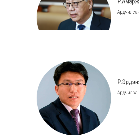
Р.Амарж
Ардчилсан
Р.Эрдэн
Ардчилсан