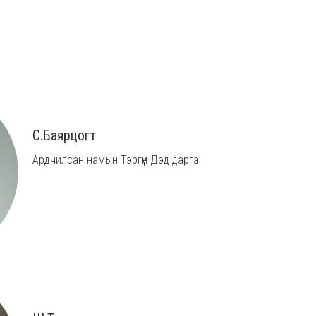
С.Баярцогт
Ардчилсан намын Тэргүүн Дэд дарга