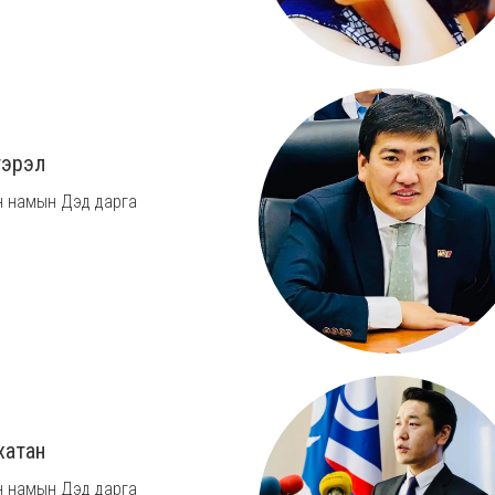
гэрэл
 намын Дэд дарга
хатан
 намын Дэд дарга