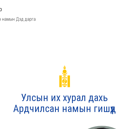
р
 намын Дэд дарга
Улсын их хурал дахь
Ардчилсан намын гишүүд