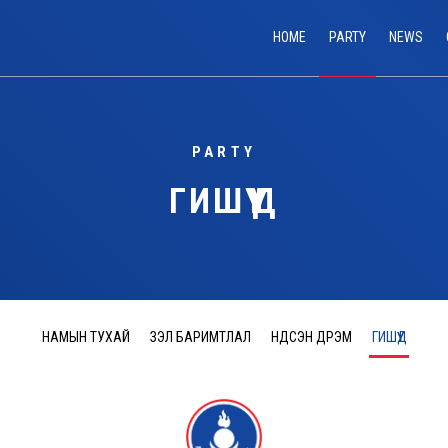
HOME
PARTY
NEWS
PARTY
ГИШҮҮД
НАМЫН ТУХАЙ
ҮЗЭЛ БАРИМТЛАЛ
ҮНДСЭН ДҮРЭМ
ГИШҮҮД