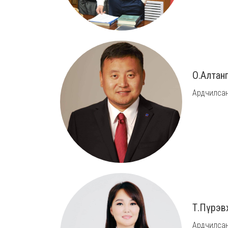
О.Алтан
Ардчилсан
Т.Пүрэв
Ардчилсан