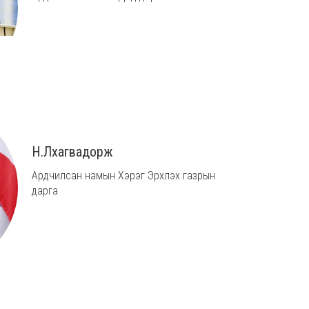
Н.Лхагвадорж
Ардчилсан намын Хэрэг Эрхлэх газрын
дарга