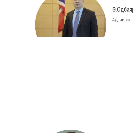
Э.Одбая
Ардчилсан