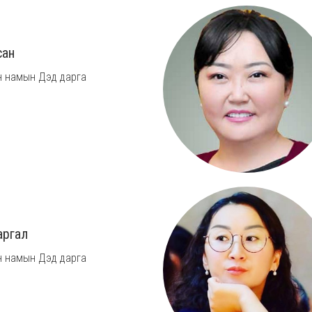
сан
 намын Дэд дарга
аргал
 намын Дэд дарга