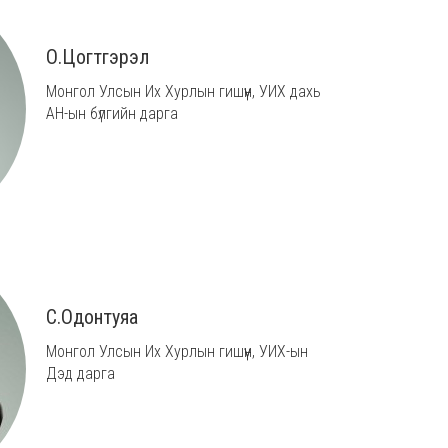
О.Цогтгэрэл
Монгол Улсын Их Хурлын гишүүн, УИХ дахь
АН-ын бүлгийн дарга
С.Одонтуяа
Монгол Улсын Их Хурлын гишүүн, УИХ-ын
Дэд дарга