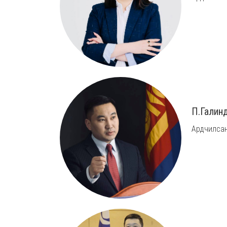
П.Галин
Ардчилсан