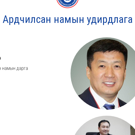
Ардчилсан намын удирдлага
р
 намын дарга