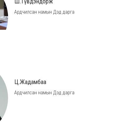
Ш.Түвдэндорж
Ардчилсан намын Дэд дарга
Ц.Жадамбаа
Ардчилсан намын Дэд дарга