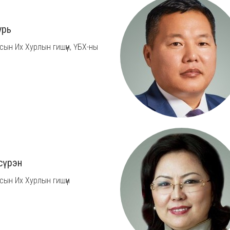
урь
сын Их Хурлын гишүүн, ҮБХ-ны
сүрэн
сын Их Хурлын гишүүн