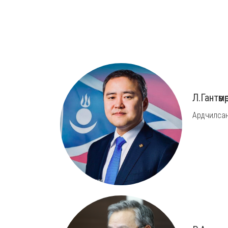
Л.Гантөмө
Ардчилсан