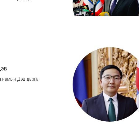
дэв
 намын Дэд дарга