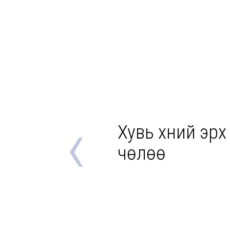
‹
Хувь хүний эрх
чөлөө