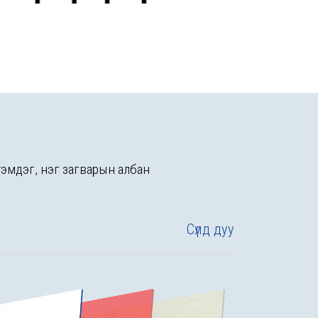
 тэмдэг, нэг загварын албан
Сүлд дуу