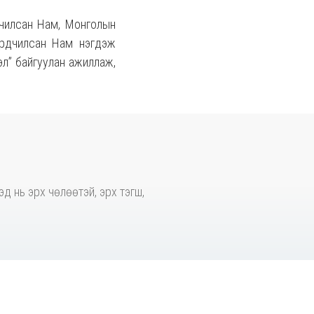
чилсан Нам, Монголын
рдчилсан Нам нэгдэж
эл” байгуулан ажиллаж,
д нь эрх чөлөөтэй, эрх тэгш,