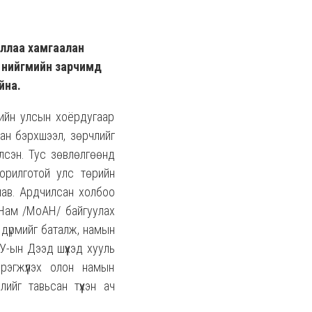
иллаа хамгаалан
й нийгмийн зарчимд
йна.
дийн улсын хоёрдугаар
сан бэрхшээл, зөрчлийг
илсэн. Тус зөвлөлгөөнд
зорилготой улс төрийн
лав. Ардчилсан холбоо
 Нам /МоАН/ байгуулах
 дүрмийг баталж, намын
У-ын Дээд шүүхэд хууль
рэгжүүлэх олон намын
ийг тавьсан түүхэн ач