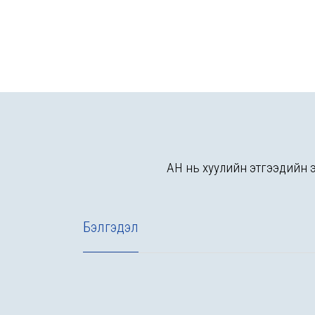
АН нь хуулийн этгээдийн эр
Бэлгэдэл