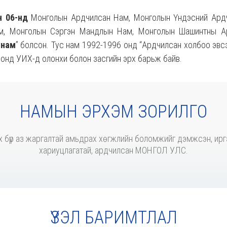
н 06-нд
Монголын Ардчилсан Нам, Монголын Үндэсний Ард
м, Монголын Сэргэн Мандлын Нам, Монголын Шашинтны А
 нам
” болсон. Тус нам 1992-1996 онд “Ардчилсан холбоо эвс
онд УИХ-д олонхи болон засгийн эрх барьж байв.
НАМЫН ЭРХЭМ ЗОРИЛГО
өрх бүр аз жаргалтай амьдрах хөгжлийн боломжийг дэмжсэн, иргэ
хариуцлагатай, ардчилсан МОНГОЛ УЛС.
ҮЗЭЛ БАРИМТЛАЛ