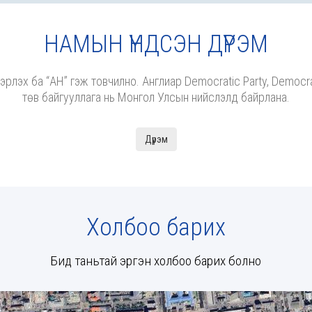
НАМЫН ҮНДСЭН ДҮРЭМ
лэх ба “АН” гэж товчилно. Англиар Democratic Party, Democrat
төв байгууллага нь Монгол Улсын нийслэлд байрлана.
Дүрэм
Холбоо барих
Бид таньтай эргэн холбоо барих болно