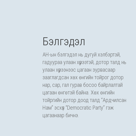
Бэлгэдэл
АН-ын бэлгэдэл нь дугуй хэлбэртэй,
гадуураа улаан хүрээтэй, дотор талд нь
улаан хүрээнээс цагаан зурвасаар
зааглагдсан хөх өнгийн тойрог дотор
нар, сар, гал гурав босоо байрлалтай
цагаан өнгөтэй байна. Хөх өнгийн
тойргийн дотор доод талд “Ардчилсан
Нам” эсхүл “Democratic Party” гэж
цагаанаар бичнэ.