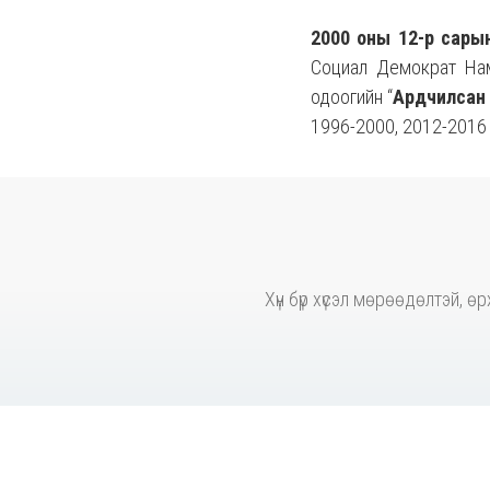
2000 оны 12-р сары
Социал Демократ На
одоогийн “
Ардчилсан
1996-2000, 2012-2016 
Хүн бүр хүсэл мөрөөдөлтэй, 