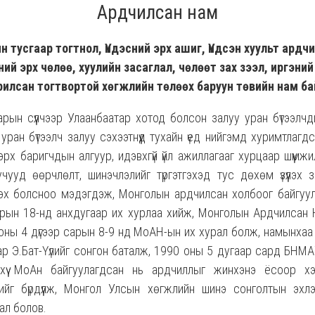
Ардчилсан нам
н тусгаар тогтнол, Үндэсний эрх ашиг, Үндсэн хуульт ардч
ний эрх чөлөө, хуулийн засаглал, чөлөөт зах зээл, иргэни
рилсан тогтвортой хөгжлийн төлөөх баруун төвийн нам ба
арын сүүлчээр Улаанбаатар хотод болсон залуу уран бүтээлч
ран бүтээлч залуу сэхээтнүүд тухайн үед нийгэмд хуримтлагд
 эрх баригчдын алгуур, идэвхгүй үйл ажиллагааг хурцаар шүүмж
чууд өөрчлөлт, шинэчлэлийг түргэтгэхэд тус дөхөм үзүүлэх 
эрлэх болсноо мэдэгдэж, Монголын ардчилсан холбоог байгуу
рын 18-нд анхдугаар их хурлаа хийж, Монголын Ардчилсан
оны 4 дүгээр сарын 8-9 нд МоАН-ын их хурал болж, намынхаа
р Э.Бат-Үүлийг сонгон баталж, 1990 оны 5 дугаар сард БНМА
Ийнхүү МоАн байгуулагдсан нь ардчиллыг жинхэнэ ёсоор хэ
йг бүрдүүлж, Монгол Улсын хөгжлийн шинэ сонголтын эхлэл
дал болов.