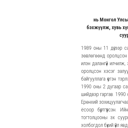
нь Монгол Улсы
бэхжүүлж, хувь хү
суу
1989 оны 11 дүгээр с
зөвлөгөөнд оролцсон у
илэн далангүй илчилж,
оролцсон хэсэг залуу
байгууллага үүсгэн т
1990 оны 2 дугаар са
шийдвэр гаргав. 1990 
Ерөнхий зохицуулагчаа
ёсоор бүртгүүлсэн. 
тогтолцооны эх суури
холбогдол бүхий үйл яв