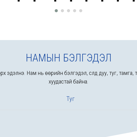
НАМЫН БЭЛГЭДЭЛ
х эдэлнэ. Нам нь өөрийн бэлгэдэл, сүлд дуу, туг, тамга,
хуудастай байна.
Туг