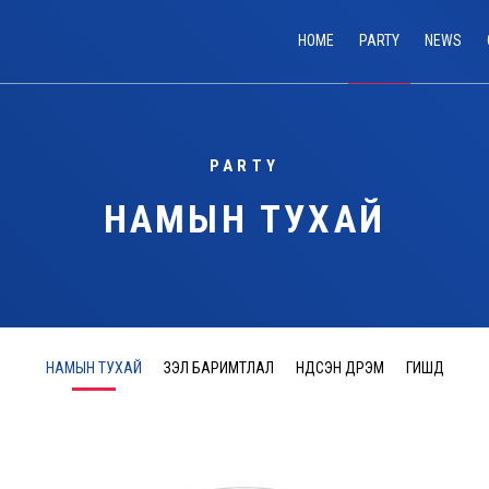
HOME
PARTY
NEWS
PARTY
НАМЫН ТУХАЙ
НАМЫН ТУХАЙ
ҮЗЭЛ БАРИМТЛАЛ
ҮНДСЭН ДҮРЭМ
ГИШҮҮД