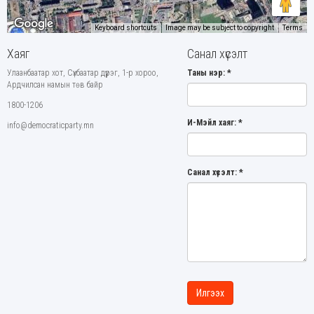
Keyboard shortcuts
Image may be subject to copyright
Terms
Хаяг
Санал хүсэлт
Улаанбаатар хот, Сүхбаатар дүүрэг, 1-р хороо,
Таны нэр:
*
Ардчилсан намын төв байр
1800-1206
И-Мэйл хаяг:
*
info@democraticparty.mn
Санал хүсэлт:
*