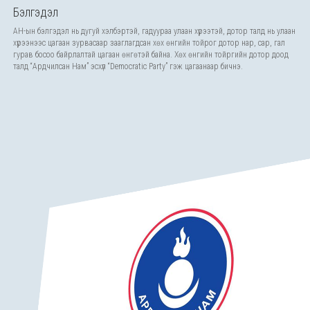
Бэлгэдэл
АН-ын бэлгэдэл нь дугуй хэлбэртэй, гадуураа улаан хүрээтэй, дотор талд нь улаан
хүрээнээс цагаан зурвасаар зааглагдсан хөх өнгийн тойрог дотор нар, сар, гал
гурав босоо байрлалтай цагаан өнгөтэй байна. Хөх өнгийн тойргийн дотор доод
талд “Ардчилсан Нам” эсхүл “Democratic Party” гэж цагаанаар бичнэ.