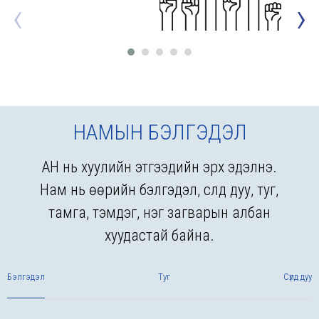
‹
›
НАМЫН БЭЛГЭДЭЛ
АН нь хуулийн этгээдийн эрх эдэлнэ.
Нам нь өөрийн бэлгэдэл, сүлд дуу, туг,
тамга, тэмдэг, нэг загварын албан
хуудастай байна.
Бэлгэдэл
Туг
Сүлд дуу