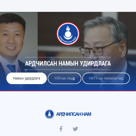
АРДЧИЛСАН НАМЫН УДИРДЛАГА
Намын удирдлага
УИХ-ын гишүүд
НИТХ-ын төлөөлөгчид