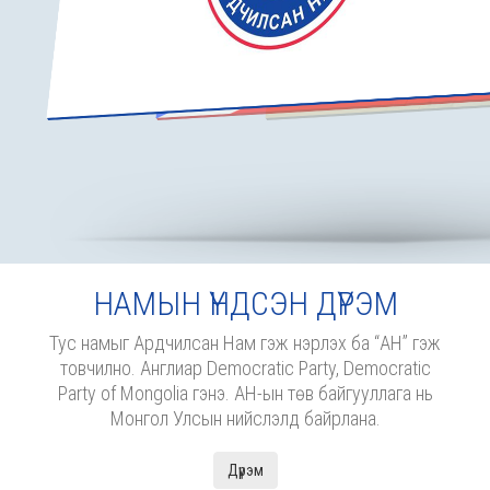
НАМЫН ҮНДСЭН ДҮРЭМ
Тус намыг Ардчилсан Нам гэж нэрлэх ба “АН” гэж
товчилно. Англиар Democratic Party, Democratic
Party of Mongolia гэнэ. АН-ын төв байгууллага нь
Монгол Улсын нийслэлд байрлана.
Дүрэм