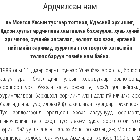
Ардчилсан нам
нь Монгол Улсын тусгаар тогтнол, Үндэсний эрх ашиг,
Үндсэн хуульт ардчиллаа хамгаалан бэхжүүлж, хувь хүний
эрх чөлөө, хуулийн засаглал, чөлөөт зах зээл, иргэний
нийгмийн зарчимд суурилсан тогтвортой хөгжлийн
төлөөх баруун төвийн нам байна.
1989 оны 11 дүгээр сарын сүүлчээр Улаанбаатар хотод болсон
залуу уран бүтээлчдийн улсын хоёрдугаар зөвлөгөөнд
оролцсон уран бүтээлч залуу сэхээтнүүд тухайн үед нийгэмд
хуримтлагдсан бэрхшээл, зөрчлийг илэн далангүй илчилж, эрх
баригчдын алгуур, идэвхгүй үйл ажиллагааг хурцаар шүүмжилсэн.
Тус зөвлөлгөөнд оролцсон хэсэг залуучууд өөрчлөлт,
шинэчлэлийг түргэтгэхэд тус дөхөм үзүүлэх зорилготой улс
төрийн байгууллага үүсгэн тэрлэх болсноо мэдэгдэж, Монголын
ардчилсан холбоог байгуулав. Ардчилсан холбоо 1990 оны 2