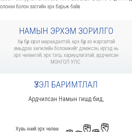
олонхи болон засгийн эрх барьж байв.
НАМЫН ЭРХЭМ ЗОРИЛГО
Хүн бүр хүсэл мөрөөдөлтэй, өрх бүр аз жаргалтай
амьдрах хөгжлийн боломжийг дэмжсэн, иргэд нь
эрх чөлөөтэй, эрх тэгш, хариуцлагатай, ардчилсан
МОНГОЛ УЛС.
ҮЗЭЛ БАРИМТЛАЛ
Ардчилсан Намын гишүүд бид,
Хувь хүний эрх чөлөө