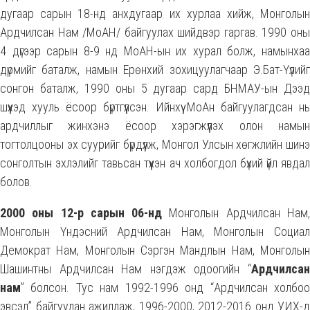
дугаар сарын 18-нд анхдугаар их хурлаа хийж, Монголын
Ардчилсан Нам /МоАН/ байгуулах шийдвэр гаргав. 1990 оны
4 дүгээр сарын 8-9 нд МоАН-ын их хурал болж, намынхаа
дүрмийг баталж, намын Ерөнхий зохицуулагчаар Э.Бат-Үүлийг
сонгон баталж, 1990 оны 5 дугаар сард БНМАУ-ын Дээд
шүүхэд хууль ёсоор бүртгүүлсэн. Ийнхүү МоАн байгуулагдсан нь
ардчиллыг жинхэнэ ёсоор хэрэгжүүлэх олон намын
тогтолцооны эх суурийг бүрдүүлж, Монгол Улсын хөгжлийн шинэ
сонголтын эхлэлийг тавьсан түүхэн ач холбогдол бүхий үйл явдал
болов.
2000 оны 12-р сарын 06-нд
Монголын Ардчилсан Нам
Монголын Үндэсний Ардчилсан Нам, Монголын Социал
Демократ Нам, Монголын Сэргэн Мандлын Нам, Монголын
Шашинтны Ардчилсан Нам нэгдэж одоогийн “
Ардчилсан
нам
” болсон. Тус нам 1992-1996 онд “Ардчилсан холбоо
эвсэл” байгуулан ажиллаж, 1996-2000, 2012-2016 онд УИХ-д