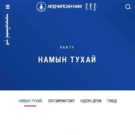
PARTY
НАМЫН ТУХАЙ
НАМЫН ТУХАЙ
ҮЗЭЛ БАРИМТЛАЛ
ҮНДСЭН ДҮРЭМ
ГИШҮҮД