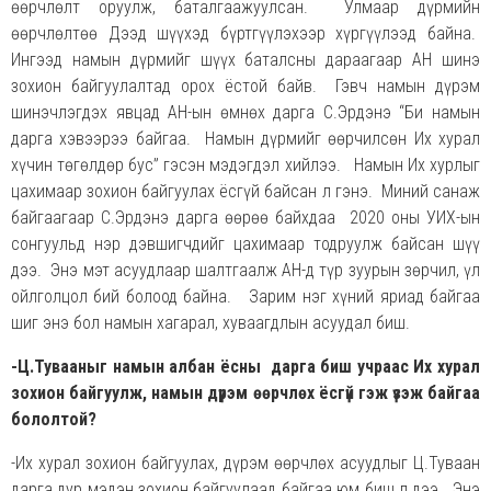
өөрчлөлт оруулж, баталгаажуулсан. Улмаар дүрмийн
өөрчлөлтөө Дээд шүүхэд бүртгүүлэхээр хүргүүлээд байна.
Ингээд намын дүрмийг шүүх баталсны дараагаар АН шинэ
зохион байгуулалтад орох ёстой байв. Гэвч намын дүрэм
шинэчлэгдэх явцад АН-ын өмнөх дарга С.Эрдэнэ “Би намын
дарга хэвээрээ байгаа. Намын дүрмийг өөрчилсөн Их хурал
хүчин төгөлдөр бус” гэсэн мэдэгдэл хийлээ. Намын Их хурлыг
цахимаар зохион байгуулах ёсгүй байсан л гэнэ. Миний санаж
байгаагаар С.Эрдэнэ дарга өөрөө байхдаа 2020 оны УИХ-ын
сонгуульд нэр дэвшигчдийг цахимаар тодруулж байсан шүү
дээ. Энэ мэт асуудлаар шалтгаалж АН-д түр зуурын зөрчил, үл
ойлголцол бий болоод байна. Зарим нэг хүний яриад байгаа
шиг энэ бол намын хагарал, хуваагдлын асуудал биш.
-Ц.Тувааныг намын албан ёсны дарга биш учраас Их хурал
зохион байгуулж, намын дүрэм өөрчлөх ёсгүй гэж үзэж байгаа
бололтой?
-Их хурал зохион байгуулах, дүрэм өөрчлөх асуудлыг Ц.Туваан
дарга дур мэдэн зохион байгуулаад байгаа юм биш л дээ. Энэ