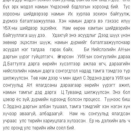
бүх эрх мэдэл намын Үндэсний бодлогын хороонд бий. Тус
хорооны шийдвэрээр намын Их хурлаа зохион байгуулж,
дүрмээ баталгаажууллаа. Хэн намын дарга вэ гэхээс илүү
ҮБХ-ны шийдвэр эцсийнх. Нам өөрөө хамтын шийдвэрийн
байгууллага шүү дээ. Удахгүй энэ асуудлыг Дээд шүүх үнэн
зөвөөр эцэслэн шүүж, намын дүрмийг баталгаажуулснаар
асуудал нэг талдаа гарах байх. Би Нийслэлийн АН-ын
даргын үүрэг гүйцэтгэгч. Өнгөрсөн УИХ-ын сонгуулийн дараа
Д.Баттулга дарга өөрийн хүсэлтээр ажлаа өгч, дараагийн
нийслэлийн намын дарга сонгогдтол надад тамга тэмдгээ түр
шилжүүлсэн. Төв нам дээр ч мөн адил С.Эрдэнэ дарга УИХ-ын
сонгуульд АН ялагдсаны дараагаар өөрийн үүрэгт ажил,
намын тамгыг дэд дарга Ц.Туваанд шилжүүлсэн. Энэ бол
цэвэр ёс зүй, дүрмийн хүрээнд болсон процесс. Түүнээс биш
С.Эрдэнэ даргын албан тушаал, тамга тэмдгийг хэн нэгэн хүн
хүчээр аваагүй, албадаагүй. Нам нь сонгуульд ялагдсан
учраас улс төрийн хариуцлага хүлээсэн. Ер нь дэлхийн аль ч
улс оронд улс төрийн ийм соёл бий.