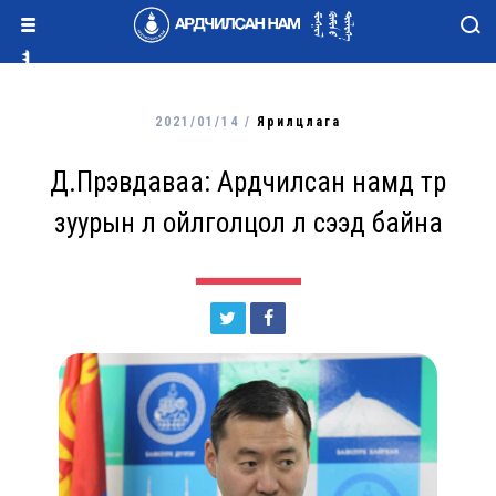
2021/01/14 /
Ярилцлага
Д.Пүрэвдаваа: Ардчилсан намд түр
зуурын үл ойлголцол л үүсээд байна