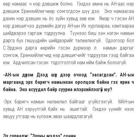
өөр намаас ч нэр дэвшиж болно. Гэхдээ өмнө нь АН-аас нэр
дэвшиж Ерөнхийлөгчөөр сонгогдсон шүү дээ. Энэ намаасаа
дахин нэр дэвших нь ёс зүйн хувьд зөв юм. Ямар ч гэсэн АН
нэр дэвшигчээ дүрмийн дагуу АН-ын Их хурлаараа, хамтаараа
шийдвэрээ гаргаж тодруулна. Түүнээс биш хэн нэгэн намын
дарга бүх гишүүдийн шийдвэрийг төлөөлөхгүй. Одоогоор бол
С.Эрдэнэ дарга өөрийн гэсэн дүрмээр л намын даргыг
сонгож, Ерөнхийлөгчид нэр дэвшигчийг тодруулах гээд байгаа
юм. Ардчилсан гэсэн тодотголтой нам ийм байж болохгүй.
-АН-ын дүрэм Дээд шүүх дээр очоод “засагдсан”. АН-ын
маргаанд эрх баригч намынхан оролцож байна гэх яриа ч
байна. Энэ асуудал байр сууриа илэрхийлэхгүй юу?
-Эрх баригч намын нөлөөлөл байгааг үгүйсгэхгүй. МАН-ын
хувьд АН хэрүүлтэй байх нь ашигтай. Гэхдээ үүнийг нээх
явцуу утгаар нь хүлээж авах шаардлагагүй.
Эх сурвалж: “Зууны мэдээ” сонин