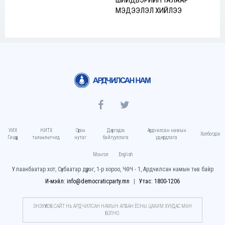
МЭДЭЭЛЭЛ ХИЙЛЭЭ
УИХ
НИТХ
Орон
Дэргэдэх
Ардчилсан намын
Холбогдох
Гишүүд
төлөөлөгчид
нутаг
байгууллага
удирдлага
Монгол
English
Улаанбаатар хот, Сүхбаатар дүүрэг, 1-р хороо, ЧӨЧ - 1, Ардчилсан намын төв байр
И-мэйл: info@democraticparty.mn
Утас: 1800-1206
ЭНЭХҮҮ ВЭБ САЙТ НЬ АРДЧИЛСАН НАМЫН АЛБАН ЁСНЫ ЦАХИМ ХУУДАC МӨН
БОЛНО.