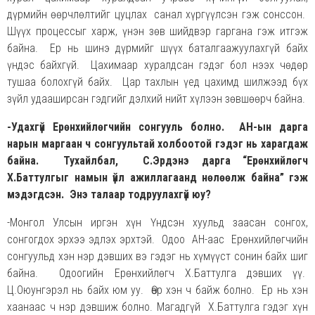
дүрмийн өөрчлөлтийг цуцлах санал хүргүүлсэн гэж сонссон.
Шүүх процессыг харж, үнэн зөв шийдвэр гаргана гэж итгэж
байна. Ер нь шинэ дүрмийг шүүх баталгаажуулахгүй байх
үндэс байхгүй. Цахимаар хуралдсан гэдэг бол нээх чөдөр
тушаа болохгүй байх. Цар тахлын үед цахимд шилжээд бүх
зүйл удааширсан гэдгийг дэлхий нийт хүлээн зөвшөөрч байна.
-Удахгүй Ерөнхийлөгчийн сонгууль болно. АН-ын дарга
нарын маргаан ч сонгуультай холбоотой гэдэг нь харагдаж
байна. Тухайлбал, С.Эрдэнэ дарга “Ерөнхийлөгч
Х.Баттулгыг намын үйл ажиллагаанд нөлөөлж байна” гэж
мэдэгдсэн. Энэ талаар тодруулахгүй юу?
-Монгол Улсын иргэн хүн Үндсэн хуульд заасан сонгох,
сонгогдох эрхээ эдлэх эрхтэй. Одоо АН-аас Ерөнхийлөгчийн
сонгуульд хэн нэр дэвших вэ гэдэг нь хүмүүст сонин байх шиг
байна. Одоогийн Ерөнхийлөгч Х.Баттулга дэвших үү.
Ц.Оюунгэрэл нь байх юм уу. Өөр хэн ч байж болно. Ер нь хэн
хаанаас ч нэр дэвшиж болно. Магадгүй Х.Баттулга гэдэг хүн