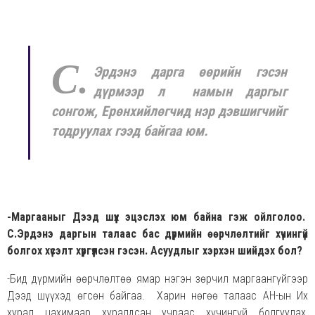
С.
Эрдэнэ дарга өөрийн гэсэн
дүрмээр л намын даргыг
сонгож, Ерөнхийлөгчид нэр дэвшигчийг
тодруулах гээд байгаа юм.
-Маргааныг Дээд шүүх эцэслэх юм байна гэж ойлголоо.
С.Эрдэнэ даргын талаас бас дүрмийн өөрчлөлтийг хүчингүй
болгох хүсэлт хүргүүлсэн гэсэн. Асуудлыг хэрхэн шийдэх бол?
-Бид дүрмийн өөрчлөлтөө ямар нэгэн зөрчил маргаангүйгээр
Дээд шүүхэд өгсөн байгаа. Харин нөгөө талаас АН-ын Их
хурал цахимаар хуралдсан учраас хүчингүй болгуулах,