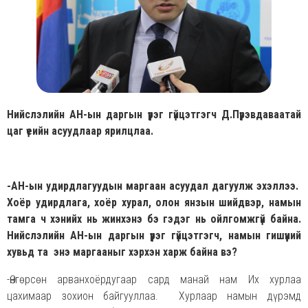
Нийслэлийн АН-ын даргын үүрэг гүйцэтгэгч Д.Пүрэвдаваатай
цаг үеийн асуудлаар ярилцлаа.
-АН-ын удирдлагуудын маргаан асуудал дагуулж эхэллээ.
Хоёр удирдлага, хоёр хурал, олон янзын шийдвэр, намын
тамга ч хэнийх нь жинхэнэ бэ гэдэг нь ойлгомжгүй байна.
Нийслэлийн АН-ын даргын үүрэг гүйцэтгэгч, намын гишүүний
хувьд та энэ маргааныг хэрхэн харж байна вэ?
-Өнгөрсөн арванхоёрдугаар сард манай нам Их хурлаа
цахимаар зохион байгууллаа. Хурлаар намын дүрэмд