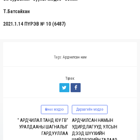
Т.Батсайхан
2021.1.14 ПҮРЭВ № 10 (6487)
Tags:
Ардчилсан нам
Түгээх:
Өмнөх мэдээ
Дараагийн мэдээ
" АРДЧИЛАЛ ТАНД ЮУ ӨГӨВ"
АРДЧИЛСАН НАМЫН
УРАЛДААНЫ ШАГНАЛЫГ
УДИРДЛАГУУД УЛСЫН
ГАРДУУЛЛАА
ДЭЭД ШҮҮХИЙН
ШИЙДВЭРИЙН ТАЛААР