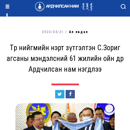
2023/04/21 /
Үйл явдал
Төр нийгмийн нэрт зүтгэлтэн С.Зориг
агсаны мэндэлсний 61 жилийн ойн өдөр
Ардчилсан нам нэгдлээ