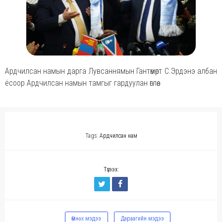
Ардчилсан намын дарга Лувсаннямын Гантөмөрт С.Эрдэнэ албан
ёсоор Ардчилсан намын тамгыг гардуулан өглөө.
Tags:
Ардчилсан нам
Түгээх:
Өмнөх мэдээ
Дараагийн мэдээ