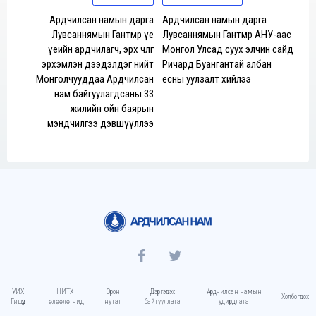
Ардчилсан намын дарга
Ардчилсан намын дарга
Лувсаннямын Гантөмөр үе
Лувсаннямын Гантөмөр АНУ-аас
үеийн ардчилагч, эрх чөлөөг
Монгол Улсад суух элчин сайд
эрхэмлэн дээдэлдэг нийт
Ричард Буангантай албан
Монголчууддаа Ардчилсан
ёсны уулзалт хийлээ
нам байгуулагдсаны 33
жилийн ойн баярын
мэндчилгээ дэвшүүллээ
УИХ
НИТХ
Орон
Дэргэдэх
Ардчилсан намын
Холбогдох
Гишүүд
төлөөлөгчид
нутаг
байгууллага
удирдлага