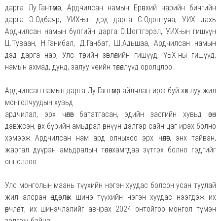
дарга Лу.Гантөмөр, Ардчилсан намын Ерөнхий нарийн бичгийн
дарга Э.Одбаяр, УИХ-ын дэд дарга С.Одонтуяа, УИХ дахь
Ардчилсан намын бүлгийн дарга О.Цогтгэрэл, УИХ-ын гишүүн
Ц.Туваан, Н.Ганибал, Д.Ганбат, Ш.Адьшаа, Ардчилсан намын
дэд дарга нар, Улс төрийн зөвлөлийн гишүүд, ҮБХ-ны гишүүд,
намын ахмад, дунд, залуу үеийн төлөөллүүд оролцлоо.
Ардчилсан намын дарга Лу.Гантөмөр айлчлан ирж буй хөх луу жил
монголчуудын хувьд
ардчилал, эрх чөлөөг бататгасан, эдийн засгийн хувьд өсөн
дэвжсэн, өрх бүрийн амьдрал өрнүүн дэлгэр сайн цаг ирэх болно
хэмээж Ардчилсан нам ард олныхоо эрх чөлөөт, энх тайван,
жаргал дүүрэн амьдралын төлөө хамтдаа зүтгэх болно гэдгийг
онцоллоо.
Улс монголын маань түүхийн нэгэн хуудас болсон усан туулай
жил алсран өндөрлөж шинэ түүхийн нэгэн хуудас нээгдэж их
өөрчлөлт, их шинэчлэлийг авчрах 2024 онтойгоо монгол түмэн
золгож байна.