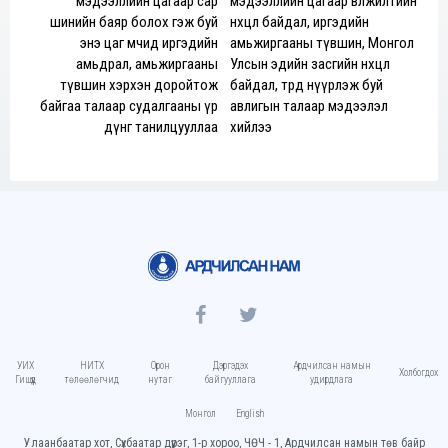
мэдээллийн цагаар сар
мэдээллийн цагаар өвөлжилтийн
шинийн баяр болох гэж буй
нөхцөл байдал, иргэдийн
энэ цаг мөчид иргэдийн
амьжиргааны түвшин, Монгол
амьдрал, амьжиргааны
Улсын эдийн засгийн нөхцөл
түвшин хэрхэн доройтож
байдал, төрд нүүрлэж буй
байгаа талаар судалгааны үр
авлигын талаар мэдээлэл
дүнг танилцууллаа
хийлээ
УИХ
НИТХ
Орон
Дэргэдэх
Ардчилсан намын
Холбогдох
Гишүүд
төлөөлөгчид
нутаг
байгууллага
удирдлага
Монгол
English
Улаанбаатар хот, Сүхбаатар дүүрэг, 1-р хороо, ЧӨЧ - 1, Ардчилсан намын төв байр