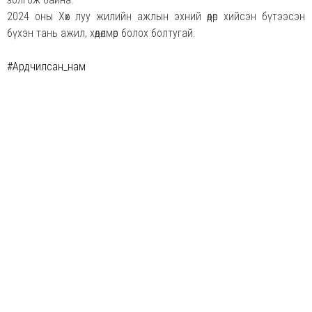
2024 оны Хөх луу жилийн ажлын эхний өдөр хийсэн бүтээсэн
бүхэн тань ажил, хөдөлмөр болох болтугай.
#Ардчилсан_нам