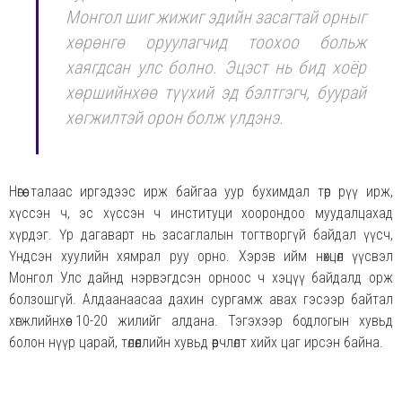
Монгол шиг жижиг эдийн засагтай орныг
хөрөнгө оруулагчид тоохоо больж
хаягдсан улс болно. Эцэст нь бид хоёр
хөршийнхөө түүхий эд бэлтгэгч, буурай
хөгжилтэй орон болж үлдэнэ.
Нөгөө талаас иргэдээс ирж байгаа уур бухимдал төр рүү ирж,
хүссэн ч, эс хүссэн ч институци хоорондоо муудалцахад
хүрдэг. Үр дагаварт нь засаглалын тогтворгүй байдал үүсч,
Үндсэн хуулийн хямрал руу орно. Хэрэв ийм нөхцөл үүсвэл
Монгол Улс дайнд нэрвэгдсэн орноос ч хэцүү байдалд орж
болзошгүй. Алдаанаасаа дахин сургамж авах гэсээр байтал
хөгжлийнхөө 10-20 жилийг алдана. Тэгэхээр бодлогын хувьд
болон нүүр царай, төлөөллийн хувьд өөрчлөлт хийх цаг ирсэн байна.