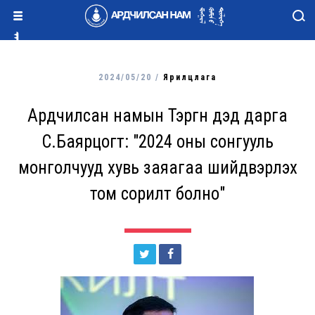
2024/05/20 /
Ярилцлага
Ардчилсан намын Тэргүүн дэд дарга
С.Баярцогт: "2024 оны сонгууль
монголчууд хувь заяагаа шийдвэрлэх
том сорилт болно"