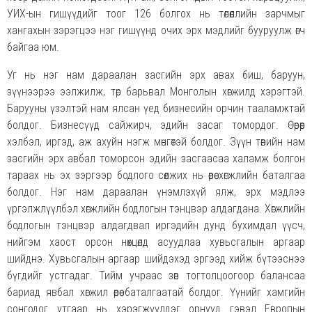
УИХ-ын гишүүдийг тоог 126 болгох нь төлөөллийн зарчмыг
хангахын зэрэгцээ нэг гишүүнд очих эрх мэдлийг бууруулж өгч
байгаа юм.
Уг нь нэг нам дараалан засгийн эрх авах биш, баруун,
зүүнээрээ ээлжилж, төр барьвал Монголын хөгжилд хэрэгтэй.
Барууны үзэлтэй нам ялсан үед бизнесийн орчин тааламжтай
болдог. Бизнесүүд сайжирч, эдийн засаг томордог. Өөрөөр
хэлбэл, иргэд, аж ахуйн нэгж мөнгөтэй болдог. Зүүн төвийн нам
засгийн эрх авбал томорсон эдийн засгаасаа халамж болгон
тараах нь эх зэргээр бодлого сөөлжих нь өөрөө хөгжлийн баталгаа
болдог. Нэг нам дараалан үнэмлэхүй ялж, эрх мэдлээ
үргэлжлүүлбэл хөгжлийн бодлогын тэнцвэр алдагдана. Хөгжлийн
бодлогын тэнцвэр алдагдвал иргэдийн дунд бухимдал үүсч,
нийгэм хаост орсон нөхцөлд асуудлаа хувьсгалын аргаар
шийднэ. Хувьсгалын аргаар шийдэхэд эргээд хийж бүтээснээ
бүгдийг устгадаг. Тийм учраас зөв тогтолцоогоор балансаа
бариад явбал хөгжил өөрөө баталгаатай болдог. Үүнийг хамгийн
сонгодог утгаар нь хэрэгжүүлдэг орнууд гэвэл Европын