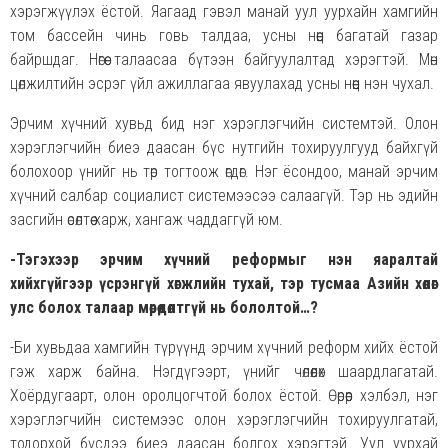
хэрэгжүүлэх ёстой. Яагаад гэвэл манай уул уурхайн хамгийн
том бассейн чинь говь талдаа, усны нөөц багатай газар
байршдаг. Нөгөө талаасаа бүтээн байгуулалтад хэрэгтэй. Мөн
цөлжилтийн эсрэг үйл ажиллагаа явуулахад усны нөөц нэн чухал.
Эрчим хүчний хувьд бид нэг хэрэглэгчийн системтэй. Олон
хэрэглэгчийн биеэ даасан бүс нутгийн тохируулгууд байхгүй
болохоор үнийг нь төр тогтоож өгдөг. Нэг ёсондоо, манай эрчим
хүчний салбар социалист системээсээ салаагүй. Тэр нь эдийн
засгийн өсөлтөө харж, хангаж чаддаггүй юм.
-Тэгэхээр эрчим хүчний реформыг нэн яаралтай
хийхгүйгээр үсрэнгүй хөгжлийн тухай, тэр тусмаа Азийн хөлөг
улс болох талаар мөрөөдөлтгүй нь бололтой…?
-Би хувьдаа хамгийн түрүүнд эрчим хүчний реформ хийх ёстой
гэж харж байна. Нэгдүгээрт, үнийг чөлөөлөх шаардлагатай.
Хоёрдугаарт, олон оролцогчтой болох ёстой. Өөрөөр хэлбэл, нэг
хэрэглэгчийн системээс олон хэрэглэгчийн тохируулгатай,
тодорхой бүсдээ биеэ даасан болгох хэрэгтэй. Уул уурхай