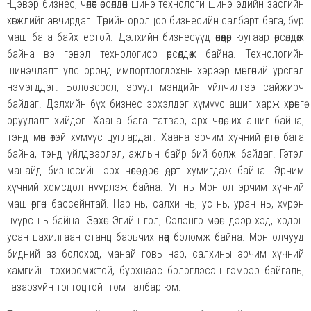
-Цэвэр бизнес, чөлөөт өрсөлдөөн шинэ технологи шинэ эдийн засгийн
хөгжлийг авчирдаг. Төрийн оролцоо бизнесийн салбарт бага, бүр
маш бага байх ёстой. Дэлхийн бизнесүүд өнөөдөр юугаар өрсөлдөж
байна вэ гэвэл технологиор өрсөлдөж байна. Технологийн
шинэчлэлт улс оронд импортлогдохын хэрээр мөнгөний урсгал
нэмэгддэг. Боловсрол, эрүүл мэндийн үйлчилгээ сайжирч
байдаг. Дэлхийн бүх бизнес эрхэлдэг хүмүүс ашиг харж хөрөнгө
оруулалт хийдэг. Хаана бага татвар, эрх чөлөө, их ашиг байна,
тэнд мөнгөтэй хүмүүс цуглардаг. Хаана эрчим хүчний өртөг бага
байна, тэнд үйлдвэрлэл, ажлын байр бий болж байдаг. Гэтэл
манайд бизнесийн эрх чөлөө өдрөөс өдөрт хумигдаж байна. Эрчим
хүчний хомсдол нүүрлэж байна. Уг нь Монгол эрчим хүчний
маш өргөн бассейнтай. Нар нь, салхи нь, ус нь, уран нь, хүрэн
нүүрс нь байна. Зөвхөн Эгийн гол, Сэлэнгэ мөрөн дээр хэд, хэдэн
усан цахилгаан станц барьчих нөөц боломж байна. Монголчууд
бидний аз болоход, манай говь нар, салхины эрчим хүчний
хамгийн тохиромжтой, бурхнаас бэлэглэсэн гэмээр байгаль,
газарзүйн тогтоцтой том талбар юм.