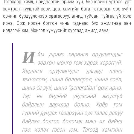
Тэгэхээр хямд, найдвартай эрчим хүч, бизнесийн уртаас урт
хамтрал, тууштай харилцаа, хамгийн бага татварын эрх зүйн
орчинг бүрдүүлснээр хөрөнгө оруулагчид гуйсан, гуйгаагүй орж
ирнэ. Орж ирсэн болгон чинь гаднаас бүх ажилтнаа авч
ирдэггүй юм. Монгол хүмүүсийг сургаад ажилд авна.
И
йм учраас хөрөнгө оруулагчдыг
зөвхөн мөнгө гэж харах хэрэггүй.
Хөрөнгө оруулагчдыг дагаад шинэ
технологи, шинэ боловсрол, шинэ соёл,
шинэ ёс зүй, шинэ “generation” орж ирнэ.
Тэр нь бидний үндэсний аюулгүй
байдлын дархлаа болно. Хоёр том
гүрний дундах газарзүйн сул талаа давуу
байдал болгох боломж маш их байна
гэж хэлэх гэсэн юм. Тэгээд хамгийн