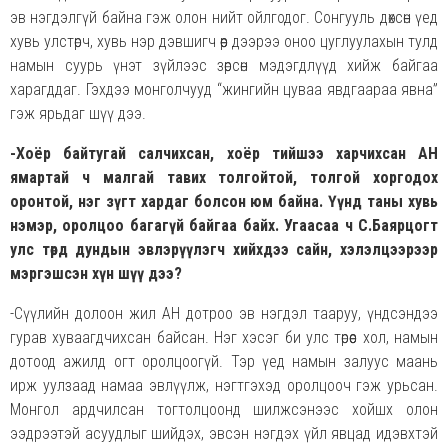
эв нэгдэлгүй байна гэж олон нийт ойлгодог. Сонгууль дөхсөн үед
хувь улстөрч, хувь нэр дэвшигч өөр дээрээ оноо цуглуулахын тулд
намын суурь үнэт зүйлээс зөрсөн мэдэгдлүүд хийж байгаа
харагддаг. Гэхдээ монголчууд “жингийн цуваа явдгаараа явна”
гэж ярьдаг шүү дээ.
-Хоёр байтугай салчихсан, хоёр тийшээ харчихсан АН
ямартай ч малгай тавих толгойтой, толгой хоргодох
оронтой, нэг зүг
т хардаг болсон
юм
байна. Үүнд таны хувь
нэмэр, оролцоо багагүй байгаа байх. Угаасаа ч С.Баярцогт
улс төрд дундын эвлэрүүлэгч хийхдээ сайн,
хэлэлцээрээр
мэргэшсэн хүн шүү дээ?
-Сүүлийн долоон жил АН дотроо эв нэгдэл тааруу, үндсэндээ
гурав хуваагдчихсан байсан. Нэг хэсэг би улс төрөөс хол, намын
дотоод ажилд огт оролцоогүй. Тэр үед намын залуус маань
ирж уулзаад намаа эвлүүлж, нэгтгэхэд оролцооч гэж урьсан.
Монгол ардчилсан тогтолцоонд шилжсэнээс хойшх олон
ээдрээтэй асуудлыг шийдэх, эвсэн нэгдэх үйл явцад идэвхтэй