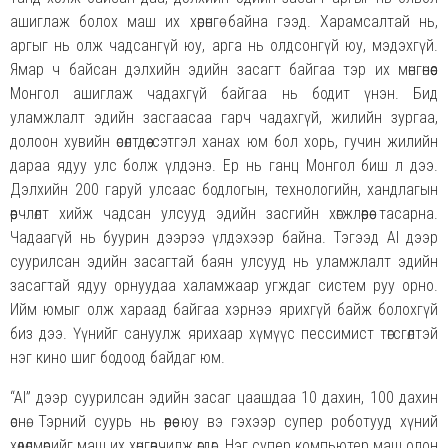
ашиглаж болох маш их хөрөнгө байна гээд. Харамсалтай нь,
аргыг нь олж чадсангүй юу, арга нь олдсонгүй юу, мэдэхгүй.
Ямар ч байсан дэлхийн эдийн засагт байгаа тэр их мөнгөнөөс
Монгол ашиглаж чадахгүй байгаа нь бодит үнэн. Бид
уламжлалт эдийн засгаасаа гарч чадахгүй, жилийн зургаа,
долоон хувийн өсөлтдөө сэтгэл ханах юм бол хорь, гучин жилийн
дараа ядуу улс болж үлдэнэ. Ер нь ганц Монгол биш л дээ.
Дэлхийн 200 гаруй улсаас бодлогын, технологийн, хандлагын
өөрчлөлт хийж чадсан улсууд эдийн засгийн хөгжлөөрөө тасарна.
Чадаагүй нь буурин дээрээ үлдэхээр байна. Тэгээд AI дээр
суурилсан эдийн засагтай баян улсууд нь уламжлалт эдийн
засагтай ядуу орнуудаа халамжаар угждаг систем руу орно.
Ийм юмыг олж хараад байгаа хэрнээ ярихгүй байж болохгүй
биз дээ. Үүнийг сануулж ярихаар хүмүүс пессимист төгсгөлтэй
нэг кино шиг бодоод байдаг юм.
“AI” дээр суурилсан эдийн засаг цаашдаа 10 дахин, 100 дахин
өснө. Тэрний суурь нь өөрөө юу вэ гэхээр супер роботууд хүний
хөдөлмөрийг маш их хөнгөвчилж өгдөг. Нэг супер компьютер маш олон