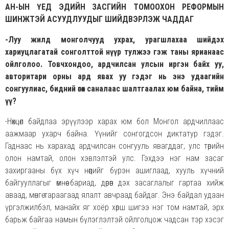
АН-ЫН ҮЕД ЭДИЙН ЗАСГИЙН ТОМООХОН РЕФОРМЫН
ШИНЖТЭЙ АСУУДЛУУДЫГ ШИЙДВЭРЛЭЖ ЧАДДАГ
-Луу жилд монголчууд ухрах, урагшлахаа шийдэх
хариуцлагатай сонголттой нүүр тулжээ гэж таны ярианаас
ойлголоо. Товчхондоо, ардчилсан улсын иргэн байх уу,
авторит
а
ри орны ард явах уу гэдэг нь энэ удаагийн
сонгуулиас, бидний өгөх саналаас шалтгаалах юм байна, тийм
үү?
-Нөхцөл байдлаа эрүүлээр харах юм бол Монгол ардчиллаас
аажмаар ухарч байна. Үүнийг сонгогдсон диктатур гэдэг.
Гаднаас нь харахад ардчилсан сонгууль явагддаг, улс төрийн
олон намтай, олон хэвлэлтэй улс. Гэхдээ нэг нам засаг
захиргааны бүх хүч нөөцийг бүрэн ашиглаад, хууль хүчний
байгууллагыг өмнөө бариад, дөрөв дэх засаглалыг гартаа хийж
аваад, мөнгө тараагаад ялалт авчраад байдаг. Энэ байдал удаан
үргэлжилбэл, манайх яг хоёр хөрш шигээ нэг том намтай, эрх
барьж байгаа намын бүлэглэлтэй ойлголцож чадсан тэр хэсэг