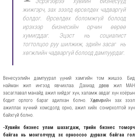
Эсрэгээрээ хувийн бизнесүүд
жижгэрч, зах зээлд өрсөлдөх чадваргүй
болдог. Өрсөлдөх боломжгүй болоод
ирэхээр бизнесийн орчин өөрөө
хумигддаг. Эцэст нь социалист
тогтолцоо руу шилжиж, эдийн засаг нь
хөгжлийн чадваргүй болоод дампуурдаг.
Венесуэлийн дампуурал үүний хамгийн том жишээ. Бид
найман жил ингээд явчихлаа. Дахиад дөрвөн жил МАН
засаглавал манайд ажил хийдэг хүн, халамж авдаг хүн хоёрын
бодит орлого бараг адилхан болно. Хөдөлмөрийн зах зээл
ажиллах хүчний хомсдолд орно, ажил хийх сонирхолтой хүн
байхгүй болно.
-Хувийн бизнес улам шахагдаж, төрийн бизнес томорч
байгаа нь монголчууд эх орноосоо дүрвэж байгаа гол