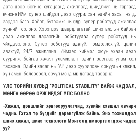
дата дээр богино хугацаанд ажиллаад шийдлийг нь гаргаад
өгчихнө. Ийм супер шийдэл дээр суурилсан эдийн засаг нэгд,
зардал бага. Хоёрт, бүтээмж нь өндөр, супер роботууд ажиллах
хүчнийг орлоно. Хэрэгцээ шаардлагатай шинэ ажлын байран
дээр ажиллах дараагийн роботуудаа супер роботууд нь
үйлдвэрлэнэ. Супер роботууд өвдөхгүй, гомдоллохгүй, цалин
авахгүй, 24/7 ажиллана. Иймээс хиймэл оюун ухаан дээр
суурилж байгаа хөгжил уламжлалт эдийн засгаас улам хол
тасарна. Эдийн засаг нь “AI” дээр суурилсан орнуудын хөгжил,
хүн амын боловсрол, эрүүл мэнд мөн дагаад тасарна.
УЛС ТӨРИЙН ХУВЬД “POLITICAL STABILITY” БАЙЖ ЧАДВАЛ,
МӨНГӨ ӨӨРӨӨ ОРЖ ИРДЭГ УЛС БОЛНО
-Хөгжил, дэвшлийг хөрөнгө оруулагчид, хувийн хэвшил авчирч
чадна. Гэтэл төр бүгдийг дарангуйлж байна. Энэ тохиолдол
шинэ хөгжил, шинэ технологи Монголд импортлогдож чадах
уу?