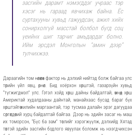
засгийн дарамт нэмэгддэг учраас тэр
хэсэг нь гараад явчихаж байна. Ёс
суртахууны хувьд гажуудсан, ажил хийх
сонирхолгүй масстай болбол бүгд соц
үеийнх шиг тарчиг амьдардаг болно.
Ийм эрсдэл Монголын “амин дээр”
тулчихжээ.
Дараагийн том нөлөөлөх фактор нь дэлхий нийтэд болж байгаа улс
төрийн үйл явц, өрнөл. Бид хоёрхон хөрштэй, газарзүйн хувьд
“түгжигдмэл” улс. Гэтэл хойд хөрш дайны байдалтай, өмнөд хөрш
Америктай худалдааны дайнтай, манайхаас бусад бараг бүх
хөрштэйгөө хилийн маргаантай, тэр тусмаа далайн эрэг дагуудаа
сөргөлдөөний хурц байдалтай байгаа. Дээр нь эдийн засаг нь маш
их томорсон, “Бүс ба зам” төслийг хэрэгжүүлж, дэлхийд Хятад
төвтэй эдийн засгийн бодлого явуулах боломж нь нээгдчихсэн