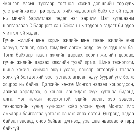
-Монгол Улсын тусгаар тогтнол, хөгжил дэвшлийн төлөө хувь
улстөрчийнхөө нэр төрөөр эрсдэл хийх чадвартай байх ёстой гэдэг
нь миний баримтлаж явдаг нэг зарчим. Цаг хугацааны
шалгарлаар С.Баярцогт хэн байсан нь тодорно гэдэгт би одоо
ч итгэлтэй явдаг.
Гучин жилийн өмнөх, хорин жилийн өмнөх, таван жилийн өмнөх
хэрүүл, талцал, өсөрхөл, гомдлыг эргэж хөндөөд юу өөрчлөгдөх юм бэ.
Тэгж байхаар таван жилийн дараах, хорин жилийн дараах,
гучин жилийн дараах хөгжлийн тухай яръя. Шинэ технологи,
шинэ хөгжил, хиймэл оюун ухаан, сансар огторгуйн талаар
ярихгүй бол дэлхийгээс тусгаарлагдсан, ядуу буурай улс болж
хоцрох нь байна. Дэлхийн хөгжлөөс Монгол нэлээд хоцрогдсон,
дахиад хэрэлдэж, өс хонзон зангидаж суух хугацаа бидэнд
алга. Нэг намын ноёрхолтой, эдийн засаг, зэр зэвсэг,
технологийн хувьд хүчирхэг хоёр улсын дунд Монгол Улс
амьдарч байгаагаа үргэлж санаж явах ёстой. Өнгөрсөнд алдаа
байвал засаад оноо байвал дүгнээд урагшаа явахаас өөр гарц
байхгүй.