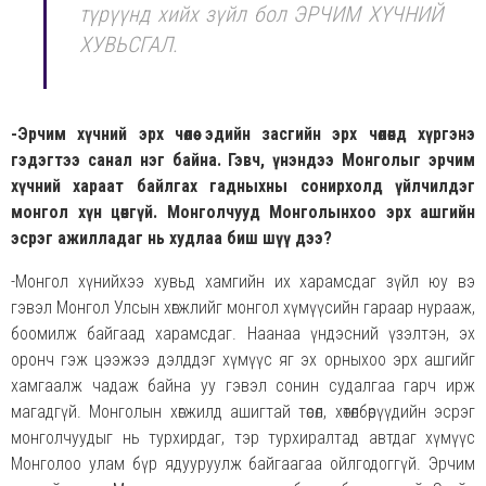
түрүүнд хийх зүйл бол ЭРЧИМ ХҮЧНИЙ
ХУВЬСГАЛ.
-Эрчим хүчний эрх чөлөө эдийн засгийн эрх чөлөөнд хүргэнэ
гэдэгтээ санал нэг байна. Гэвч, үнэндээ Монголыг эрчим
хүчний хараат байлгах гадныхны сонирхолд үйлчилдэг
монгол хүн цөөнгүй. Монголчууд Монголынхоо эрх ашгийн
эсрэг ажилладаг нь худлаа биш шүү дээ?
-Монгол хүнийхээ хувьд хамгийн их харамсдаг зүйл юу вэ
гэвэл Монгол Улсын хөгжлийг монгол хүмүүсийн гараар нурааж,
боомилж байгаад харамсдаг. Наанаа үндэсний үзэлтэн, эх
оронч гэж цээжээ дэлддэг хүмүүс яг эх орныхоо эрх ашгийг
хамгаалж чадаж байна уу гэвэл сонин судалгаа гарч ирж
магадгүй. Монголын хөгжилд ашигтай төсөл, хөтөлбөрүүдийн эсрэг
монголчуудыг нь турхирдаг, тэр турхиралтад автдаг хүмүүс
Монголоо улам бүр ядууруулж байгаагаа ойлгодоггүй. Эрчим