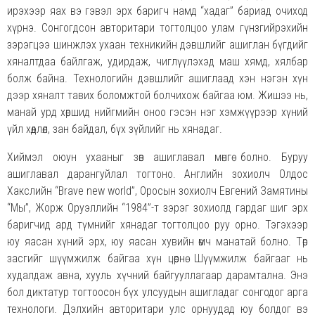
ирэхээр яах вэ гэвэл эрх баригч намд “хадаг” бариад очиход
хүрнэ. Сонгогдсон авторитари тогтолцоо улам гүнзгийрэхийн
зэрэгцээ шинжлэх ухаан техникийн дэвшлийг ашиглан бүгдийг
хяналтдаа байлгаж, удирдаж, чиглүүлэхэд маш хямд, хялбар
болж байна. Технологийн дэвшлийг ашиглаад хэн нэгэн хүн
дээр хяналт тавих боломжтой болчихож байгаа юм. Жишээ нь,
манай урд хөршид нийгмийн оноо гэсэн нэг хэмжүүрээр хүний
үйл хөдлөл, зан байдал, бүх зүйлийг нь хянадаг.
Хиймэл оюун ухааныг зөв ашиглавал мөнгө болно. Буруу
ашиглавал дарангуйлал тогтоно. Английн зохиолч Олдос
Хакслийн “Brave new world”, Оросын зохиолч Евгений Замятины
“Мы”, Жорж Оруэллийн “1984”-т зэрэг зохиолд гардаг шиг эрх
баригчид ард түмнийг хянадаг тогтолцоо руу орно. Тэгэхээр
юу яасан хүний эрх, юу яасан хувийн өмч манатай болно. Төр
засгийг шүүмжилж байгаа хүн цөөрнө. Шүүмжилж байгааг нь
худалдаж авна, хууль хүчний байгууллагаар дарамтална. Энэ
бол диктатур тогтоосон бүх улсуудын ашигладаг сонгодог арга
технологи. Дэлхийн авторитари улс орнуудад юу болдог вэ