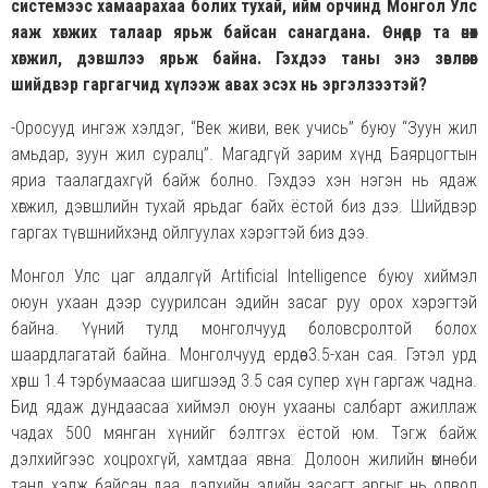
системээс хамаарахаа болих тухай, ийм орчинд Монгол Улс
яаж хөгжих талаар ярьж байсан санагдана. Өнөөдөр та өнөөх
хөгжил, дэвшлээ ярьж байна. Гэхдээ таны энэ зөвлөгөөг
шийдвэр гаргагчид хүлээж авах эсэх нь эргэлзээтэй?
-Оросууд ингэж хэлдэг, “Век живи, век учись” буюу “Зуун жил
амьдар, зуун жил суралц”. Магадгүй зарим хүнд Баярцогтын
яриа таалагдахгүй байж болно. Гэхдээ хэн нэгэн нь ядаж
хөгжил, дэвшлийн тухай ярьдаг байх ёстой биз дээ. Шийдвэр
гаргах түвшнийхэнд ойлгуулах хэрэгтэй биз дээ.
Монгол Улс цаг алдалгүй Artificial Intelligence буюу хиймэл
оюун ухаан дээр суурилсан эдийн засаг руу орох хэрэгтэй
байна. Үүний тулд монголчууд боловсролтой болох
шаардлагатай байна. Монголчууд ердөө 3.5-хан сая. Гэтэл урд
хөрш 1.4 тэрбумаасаа шигшээд 3.5 сая супер хүн гаргаж чадна.
Бид ядаж дундаасаа хиймэл оюун ухааны салбарт ажиллаж
чадах 500 мянган хүнийг бэлтгэх ёстой юм. Тэгж байж
дэлхийгээс хоцрохгүй, хамтдаа явна. Долоон жилийн өмнө би
танд хэлж байсан даа, дэлхийн эдийн засагт аргыг нь олвол