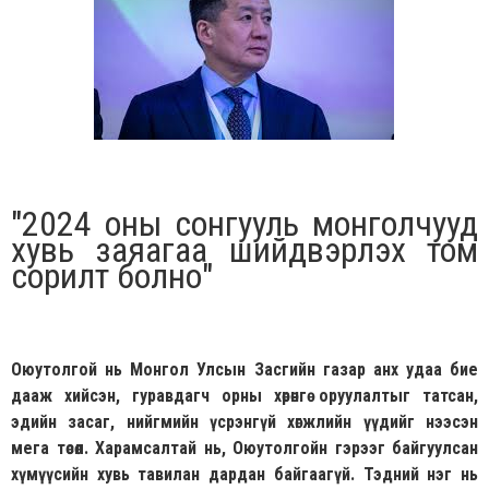
"2024 оны сонгууль монголчууд
хувь заяагаа шийдвэрлэх том
сорилт болно"
Оюутолгой нь Монгол Улсын Засгийн газар анх удаа бие
дааж хийсэн, гуравдагч орны хөрөнгө оруулалтыг татсан,
эдийн засаг, нийгмийн үсрэнгүй хөгжлийн үүдийг нээсэн
мега төсөл. Харамсалтай нь, Оюутолгойн гэрээг байгуулсан
хүмүүсийн хувь тавилан дардан байгаагүй. Тэдний нэг нь