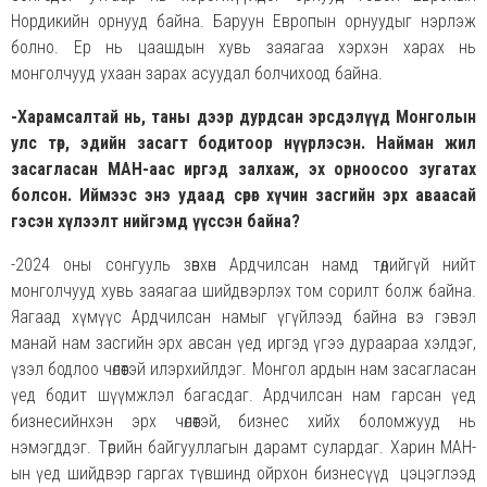
Нордикийн орнууд байна. Баруун Европын орнуудыг нэрлэж
болно. Ер нь цаашдын хувь заяагаа хэрхэн харах нь
монголчууд ухаан зарах асуудал болчихоод байна.
-Харамсалтай нь, таны дээр дурдсан эрсдэлүүд Монголын
улс төр, эдийн засагт бодитоор нүүрлэсэн. Найман жил
засагласан МАН-аас иргэд залхаж, эх орноосоо зугатах
болсон. Иймээс энэ удаад сөрөг хүчин засгийн эрх аваасай
гэсэн хүлээлт нийгэмд үүссэн байна?
-2024 оны сонгууль зөвхөн Ардчилсан намд төдийгүй нийт
монголчууд хувь заяагаа шийдвэрлэх том сорилт болж байна.
Яагаад хүмүүс Ардчилсан намыг үгүйлээд байна вэ гэвэл
манай нам засгийн эрх авсан үед иргэд үгээ дураараа хэлдэг,
үзэл бодлоо чөлөөтэй илэрхийлдэг. Монгол ардын нам засагласан
үед бодит шүүмжлэл багасдаг. Ардчилсан нам гарсан үед
бизнесийнхэн эрх чөлөөтэй, бизнес хийх боломжууд нь
нэмэгддэг. Төрийн байгууллагын дарамт сулардаг. Харин МАН-
ын үед шийдвэр гаргах түвшинд ойрхон бизнесүүд цэцэглээд