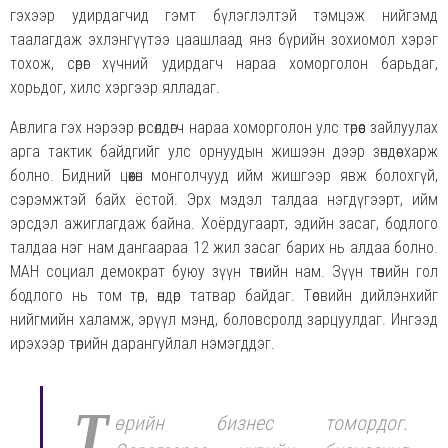
гэхээр удирдагчид гэмт бүлэглэлтэй тэмцэж нийгэмд
таалагдаж эхлэнгүүтээ цаашлаад янз бүрийн зохиомол хэрэг
тохож, сөрөг хүчний удирдагч нараа хоморголон барьдаг,
хорьдог, хилс хэргээр ялладаг.
Авлига гэх нэрээр өрсөлдөгч нараа хоморголон улс төрөөс зайлуулах
арга тактик байдгийг улс орнуудын жишээн дээр зөндөө харж
болно. Бидний цөөхөн монголчууд ийм жишгээр явж болохгүй,
сэрэмжтэй байх ёстой. Эрх мэдэл талдаа нэгдүгээрт, ийм
эрсдэл ажиглагдаж байна. Хоёрдугаарт, эдийн засаг, бодлого
талдаа нэг нам дангаараа 12 жил засаг барих нь алдаа болно.
МАН социал демократ буюу зүүн төвийн нам. Зүүн төвийн гол
бодлого нь том төр, өндөр татвар байдаг. Төсвийн дийлэнхийг
нийгмийн халамж, эрүүл мэнд, боловсролд зарцуулдаг. Ингээд
ирэхээр төрийн дарангуйлал нэмэгддэг.
Т
өрийн бизнес томордог.