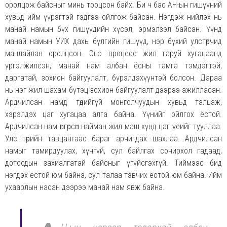
оролцож байсныг минь тооцсон байх. Би ч бас АН-ын гишүүний
хувьд ийм үүрэгтэй гэдгээ ойлгож байсан. Нэгдэж нийлэх нь
манай намын бүх гишүүдийн хүсэл, эрмэлзэл байсан. Үүнд
манай намын УИХ дахь бүлгийн гишүүд, нэр бүхий улстөрчид
манлайлан оролцсон. Энэ процесс жил гаруй хугацаанд
үргэлжилсэн, манай нам албан ёсны тамга тэмдэгтэй,
даргатай, зохион байгуулалт, бүрэлдэхүүнтэй болсон. Дараа
нь нэг жил шахам бүтэц зохион байгуулалт дээрээ ажилласан.
Ардчилсан намд төдийгүй монголчуудын хувьд талцаж,
хэрэлдэх цаг хугацаа алга байна. Үүнийг ойлгох ёстой.
Ардчилсан нам өнгөрсөн найман жил маш хүнд цаг үеийг тууллаа.
Улс төрийн тавцангаас бараг арчигдах шахлаа. Ардчилсан
намыг тамирдуулах, хүчгүй, сул байлгах сонирхол гадаад,
дотоодын захиалгатай байсныг үгүйсгэхгүй. Тиймээс бид
нэгдэх ёстой юм байна, сул талаа тэвчих ёстой юм байна. Ийм
ухаарлын насан дээрээ манай нам явж байна.