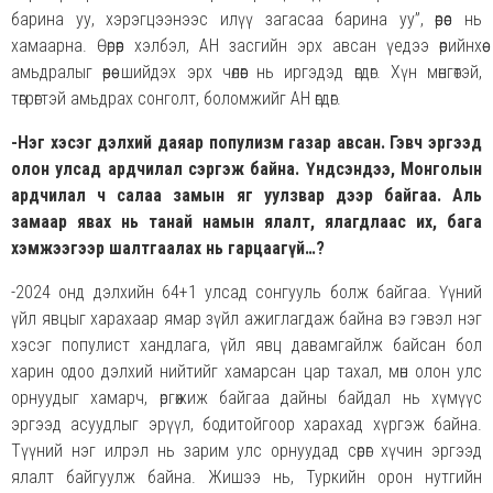
барина уу, хэрэгцээнээс илүү загасаа барина уу”, өөрөөс нь
хамаарна. Өөрөөр хэлбэл, АН засгийн эрх авсан үедээ өөрийнхөө
амьдралыг өөрөө шийдэх эрх чөлөөг нь иргэдэд өгдөг. Хүн мөнгөтэй,
төгрөгтэй амьдрах сонголт, боломжийг АН өгдөг.
-Нэг хэсэг дэлхий даяар популизм газар авсан. Гэвч эргээд
олон улсад ардчилал сэргэж байна. Үндсэндээ, Монголын
ардчилал ч салаа замын яг уулзвар дээр байгаа. Аль
замаар явах нь танай намын ялалт, ялагдлаас их, бага
хэмжээгээр шалтгаалах нь гарцаагүй…?
-2024 онд дэлхийн 64+1 улсад сонгууль болж байгаа. Үүний
үйл явцыг харахаар ямар зүйл ажиглагдаж байна вэ гэвэл нэг
хэсэг популист хандлага, үйл явц давамгайлж байсан бол
харин одоо дэлхий нийтийг хамарсан цар тахал, мөн олон улс
орнуудыг хамарч, өргөжиж байгаа дайны байдал нь хүмүүс
эргээд асуудлыг эрүүл, бодитойгоор харахад хүргэж байна.
Түүний нэг илрэл нь зарим улс орнуудад сөрөг хүчин эргээд
ялалт байгуулж байна. Жишээ нь, Туркийн орон нутгийн