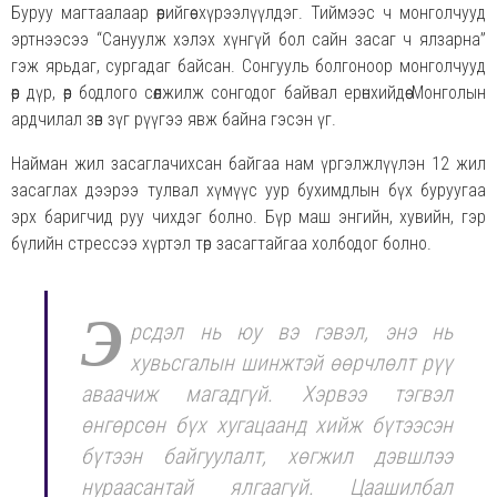
Буруу магтаалаар өөрийгөө хүрээлүүлдэг. Тиймээс ч монголчууд
эртнээсээ “Сануулж хэлэх хүнгүй бол сайн засаг ч ялзарна”
гэж ярьдаг, сургадаг байсан. Сонгууль болгоноор монголчууд
өөр дүр, өөр бодлого сөөлжилж сонгодог байвал ерөнхийдөө Монголын
ардчилал зөв зүг рүүгээ явж байна гэсэн үг.
Найман жил засаглачихсан байгаа нам үргэлжлүүлэн 12 жил
засаглах дээрээ тулвал хүмүүс уур бухимдлын бүх буруугаа
эрх баригчид руу чихдэг болно. Бүр маш энгийн, хувийн, гэр
бүлийн стрессээ хүртэл төр засагтайгаа холбодог болно.
Э
рсдэл нь юу вэ гэвэл, энэ нь
хувьсгалын шинжтэй өөрчлөлт рүү
аваачиж магадгүй. Хэрвээ тэгвэл
өнгөрсөн бүх хугацаанд хийж бүтээсэн
бүтээн байгуулалт, хөгжил дэвшлээ
нураасантай ялгаагүй. Цаашилбал