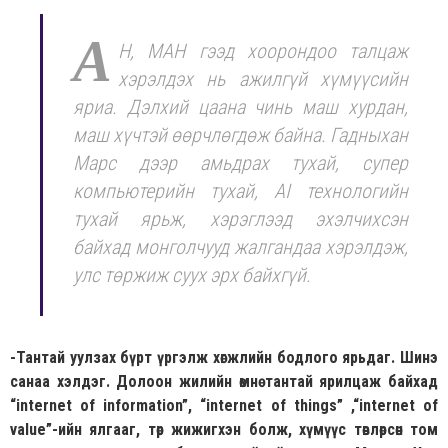
А
Н, МАН гээд хоорондоо талцаж
хэрэлдэх нь ажилгүй хүмүүсийн
яриа. Дэлхий цаана чинь маш хурдан,
маш хүчтэй өөрчлөгдөж байна. Гадныхан
Марс дээр амьдрах тухай, супер
компьютерийн тухай, AI технологийн
тухай ярьж, хэрэглээд эхэлчихсэн
байхад монголчууд жалгандаа хэрэлдэж,
улс төржиж суух эрх байхгүй.
-Тантай уулзах бүрт үргэлж хөгжлийн
бодлого ярьдаг. Шинэ
санаа хэлдэг. Долоон жилийн өмнө тантай ярилцаж байхад
“internet of information”, “internet of things” ,“internet of
value”-ийн ялгааг, төр жижигхэн болж, хүмүүс төвлөрсөн том