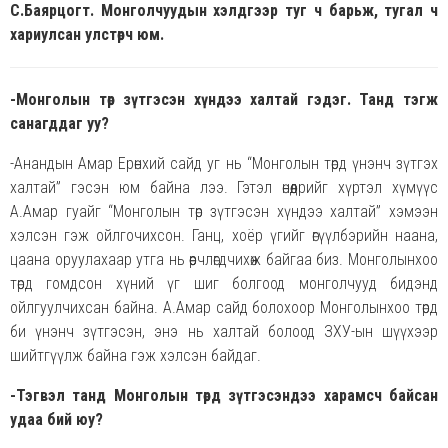
С.Баярцогт. Монголчуудын хэлдгээр туг ч барьж, тугал ч
хариулсан улстөрч юм.
-Монголын төр зүтгэсэн хүндээ халтай гэдэг. Танд тэгж
санагддаг уу?
-Анандын Амар Ерөнхий сайд уг нь “Монголын төрд үнэнч зүтгэх
халтай” гэсэн юм байна лээ. Гэтэл өнөөдрийг хүртэл хүмүүс
А.Амар гуайг “Монголын төр зүтгэсэн хүндээ халтай” хэмээн
хэлсэн гэж ойлгочихсон. Ганц, хоёр үгийг өгүүлбэрийн наана,
цаана оруулахаар утга нь өөрчлөгдчихөж байгаа биз. Монголынхоо
төрд гомдсон хүний үг шиг болгоод монголчууд бидэнд
ойлгуулчихсан байна. А.Амар сайд болохоор Монголынхоо төрд
би үнэнч зүтгэсэн, энэ нь халтай болоод ЗХУ-ын шүүхээр
шийтгүүлж байна гэж хэлсэн байдаг.
-Тэгвэл танд Монголын төрд
зүтгэсэндээ харамсч байсан
удаа бий юу?