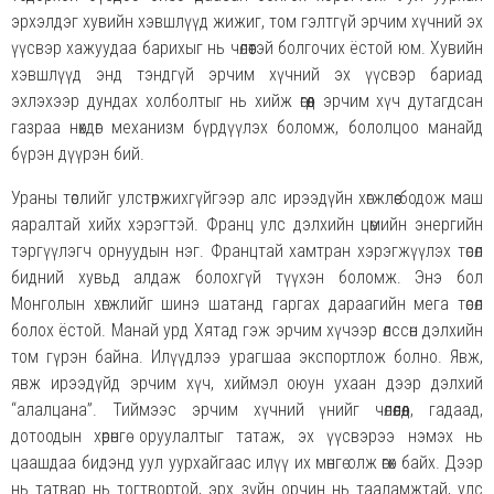
эрхэлдэг хувийн хэвшлүүд жижиг, том гэлтгүй эрчим хүчний эх
үүсвэр хажуудаа барихыг нь чөлөөтэй болгочих ёстой юм. Хувийн
хэвшлүүд энд тэндгүй эрчим хүчний эх үүсвэр бариад
эхлэхээр дундах холболтыг нь хийж өгөөд эрчим хүч дутагдсан
газраа нөхдөг механизм бүрдүүлэх боломж, бололцоо манайд
бүрэн дүүрэн бий.
Ураны төслийг улстөржихгүйгээр алс ирээдүйн хөгжлөө бодож маш
яаралтай хийх хэрэгтэй. Франц улс дэлхийн цөмийн энергийн
тэргүүлэгч орнуудын нэг. Францтай хамтран хэрэгжүүлэх төсөл
бидний хувьд алдаж болохгүй түүхэн боломж. Энэ бол
Монголын хөгжлийг шинэ шатанд гаргах дараагийн мега төсөл
болох ёстой. Манай урд Хятад гэж эрчим хүчээр өлссөн дэлхийн
том гүрэн байна. Илүүдлээ урагшаа экспортлож болно. Явж,
явж ирээдүйд эрчим хүч, хиймэл оюун ухаан дээр дэлхий
“алалцана”. Тиймээс эрчим хүчний үнийг чөлөөлөөд, гадаад,
дотоодын хөрөнгө оруулалтыг татаж, эх үүсвэрээ нэмэх нь
цаашдаа бидэнд уул уурхайгаас илүү их мөнгө олж өгөх байх. Дээр
нь татвар нь тогтвортой, эрх зүйн орчин нь тааламжтай, улс