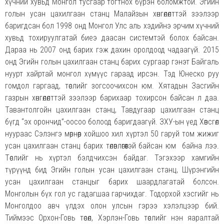
хүчний хувьд Монгол тусгаар тогтнох бүрэн боломжтой. Эгийн
голын усан цахилгаан станц Малайзын хөнгөлөлттэй зээлээр
баригдсан бол 1998 онд Монгол Улс аль хэдийнэ эрчим хүчний
хувьд тохируулгатай биеэ даасан системтэй болох байсан.
Дараа нь 2007 онд барих гэж дахин оролдоод чадаагүй. 2015
онд Эгийн голын цахилгаан станц барих сургаар гэнэт Байгаль
нуурт хайртай монгол хүмүүс гараад ирсэн. Тэд Юнеско руу
гомдол гаргаад, төслийг зогсоочихсон юм. Хятадын Засгийн
газрын хөнгөлөлттэй зээлээр барихаар тохирсон байсан л даа.
Тавантолгойн цахилгаан станц, Тавдугаар цахилгаан станц
бүгд “эх орончид”-оосоо болоод баригдаагүй. ЗХУ-ын үед Хөвсгөл
нуураас Сэлэнгэ мөрнөөр хойшоо хил хүртэл 50 гаруй том жижиг
усан цахилгаан станц барих төлөвлөгөөтэй байсан юм байна лээ.
Төслийг нь хүртэл бэлдчихсэн байдаг. Тэгэхээр хамгийн
түрүүнд бид Эгийн голын усан цахилгаан станц, Шүрэнгийн
усан цахилгаан станцыг барих шаардлагатай болсон.
Монголын бүх гол ус гадагшаа гарчихдаг. Тодорхой хэсгийг нь
Монголдоо авч үлдэх олон улсын гэрээ хэлэлцээр бий.
Тиймээс Орхон-Говь төсөл, Хэрлэн-Говь төслийг нэн яаралтай