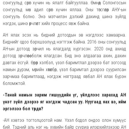
сонгуульд сөрөг хүчин нь ялалт байгууллаа. Өмнөд Солонгосын
сонгуульд мөн адил сөрөг хүчин яллаа. Оны төгсгөлөөр АНУ-ын
сонгууль болно. Энэ мэтчилэн дэлхий дахинд шинэ зүйлд
нэгдэх, шинэ өөрчлөлт хийх процесс явж байна.
АН ялах эсэх нь бидний дотоодын эв нэгдлээс хамаарна.
Биднийг одоо бэрхшээлүүд нэгтгэж байна. 2016 оны сонгуульд
АН-ын дотоод зөрчил нь ялагдалд хүргэсэн. 2020 онд ахиад
дотоод зөрчлөөсөө болж ялагдсан. Бид энэ алдаагаа ахин, дахин
давтах ёсгүй. Өөрөөр хэлбэл, үзэл баримтлал дээрээ бат зогсоод
намын дүрэм, мөрийн хөтөлбөр, үзэл баримтал дээрээ суурилсан
зарчмаа баримтлаад, нэгдэж нягтраад явбал АН ялах бүрэн
боломжтой.
-Танай намын зарим гишүүдийн үг, үйлдлээс харахад АН
үнэт зүйл дээрээ яг нэгдэж чадсан
уу. Нуугаад яах вэ, ийм
эргэлзээ бол төрдөг?
-АН хэвтээ тогтолцоотой нам. Үзэл бодол ондоо олон хүмүүс
бий. Тэдний аль нэг нь хувийн байр сууриа илэрхийлэхээр АН