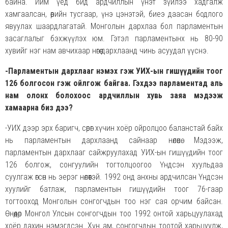
байна. Ийм үед бид ардчиллын үнэт зүйлээ хадгалж
хамгаалсан, өөрийн тусгаар, үнэ цэнэтэй, биеэ даасан бодлого
явуулах шаардлагатай. Монголын дархлаа бол парламентын
засаглалыг бэхжүүлэх юм. Гэтэл парламентынх нь 80-90
хувийг нэг нам авчихаар нөгөө дархлаанд чинь асуудал үүснэ.
-Парламентын дархлааг нэмэх гэж УИХ-ын гишүүдийн тоог
126 болгосон гэж ойлгож байгаа. Гэхдээ парламентад аль
нам олонх болохоос ардчиллын хувь заяа мэдээж
хамаарна биз дээ?
-УИХ дээр эрх баригч, сөрөг хүчин хоёр ойролцоо баланстай байх
нь парламентын дархлаанд сайнаар нөлөөнө. Мэдээж,
парламентын дархлааг сайжруулахад УИХ-ын гишүүдийн тоог
126 болгож, сонгуулийн тогтолцоогоо Үндсэн хуульдаа
суулгаж өгсөн нь эерэг нөлөөтэй. 1992 онд анхны ардчилсан Үндсэн
хуулийг батлаж, парламентын гишүүдийн тоог 76-гаар
тогтооход Монголын сонгогчдын тоо нэг сая орчим байсан.
Өнөөдөр Монгол Улсын сонгогчдын тоо 1992 онтой харьцуулахад
хоёр дахин нэмэгдсэн. Хүн ам, сонгогчдын тоотой харьцуулж,