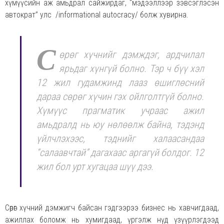
хүмүүсийн аж амьдрал сайжирдаг, “мэдээллээр зэвсэглэсэн
автократ” улс /informational autocracy/ болж хувирна.
С
өрөг хүчнийг дэмждэг, ардчилал
ярьдаг хүнгүй болно. Тэр ч бүү хэл
12 жил гудамжинд лааз өшиглөсний
дараа сөрөг хүчин гэх ойлголтгүй болно.
Хүмүүс прагматик учраас ажил
амьдралд нь юу нөлөөлж байна, тэдэнд
үйлчлэхээс, тэднийг халаасандаа
“салаавчтай” дагахаас аргагүй болдог. 12
жил бол урт хугацаа шүү дээ.
Сөрөг хүчний дэмжигч байсан гэдгээрээ бизнес нь хавчигдаад,
ажиллах боломж нь хумигдаад, үргэлж нүд үзүүрлэгдээд