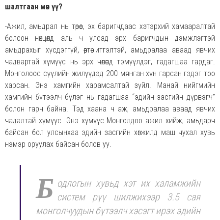
шалтгаан мөн үү?
-Ажил, амьдрал нь төрөөс, эх баригчдаас хэтэрхий хамааралтай
болсон нөхцөлд аль ч улсад эрх баригчдын дэмжлэгтэй
амьдрахыг хүсдэггүй, өөртөө итгэлтэй, амьдралаа аваад явчих
чадвартай хүмүүс нь эрх чөлөөнд тэмүүлдэг, гадагшаа гардаг.
Монголоос сүүлийн жилүүдэд 200 мянган хүн гарсан гэдэг тоо
харсан. Энэ хамгийн харамсалтай зүйл. Манай нийгмийн
хамгийн бүтээлч бүлэг нь гадагшаа “эдийн засгийн дүрвэгч”
болон гарч байна. Тэд хаана ч аж, амьдралаа аваад явчих
чадалтай хүмүүс. Энэ хүмүүс Монголдоо ажил хийж, амьдарч
байсан бол улсынхаа эдийн засгийн хөгжилд маш чухал хувь
нэмэр оруулах байсан болов уу.
Б
одлогын хувьд хэт их халамжийн
систем рүү шилжихээр 3.5 сая
монголчуудын бүтээлч хэсэгт ирэх эдийн