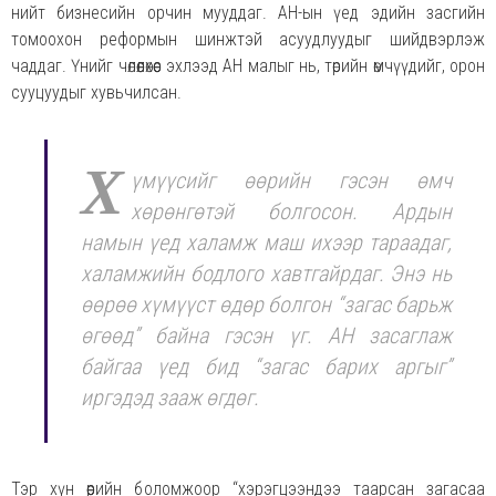
нийт бизнесийн орчин мууддаг. АН-ын үед эдийн засгийн
томоохон реформын шинжтэй асуудлуудыг шийдвэрлэж
чаддаг. Үнийг чөлөөлөхөөс эхлээд АН малыг нь, төрийн өмчүүдийг, орон
сууцуудыг хувьчилсан.
Х
үмүүсийг өөрийн гэсэн өмч
хөрөнгөтэй болгосон. Ардын
намын үед халамж маш ихээр тараадаг,
халамжийн бодлого хавтгайрдаг. Энэ нь
өөрөө хүмүүст өдөр болгон “загас барьж
өгөөд” байна гэсэн үг. АН засаглаж
байгаа үед бид “загас барих аргыг”
иргэдэд зааж өгдөг.
Тэр хүн өөрийн боломжоор “хэрэгцээндээ таарсан загасаа