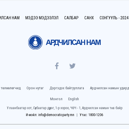
ИЛСАН НАМ
МЭДЭЭ МЭДЭЭЛЭЛ
САЛБАР
САНХҮҮ
СОНГУУЛЬ - 2024
 төлөөлөгчид
Орон нутаг
Дэргэдэх байгууллага
Ардчилсан намын удирд
Монгол
English
Улаанбаатар хот, Сүхбаатар дүүрэг, 1-р хороо, ЧӨЧ - 1, Ардчилсан намын төв байр
И-мэйл: info@democraticparty.mn
Утас: 1800-1206