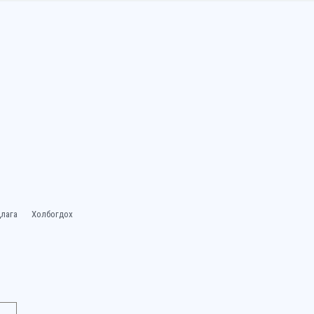
лага
Холбогдох