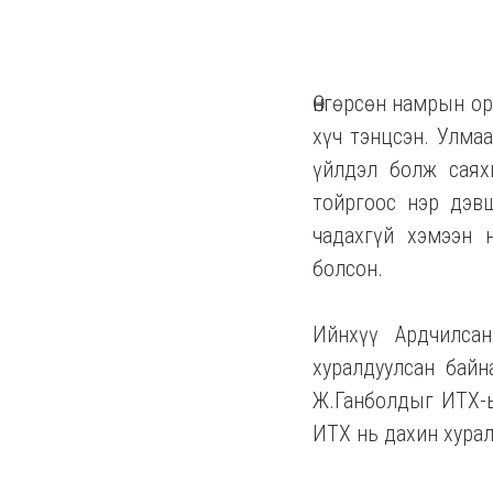
Өнгөрсөн намрын ор
хүч тэнцсэн. Улма
үйлдэл болж саях
тойргоос нэр дэв
чадахгүй хэмээн 
болсон.
Ийнхүү Ардчилса
хуралдуулсан бай
Ж.Ганболдыг ИТХ-ы
ИТХ нь дахин хурал