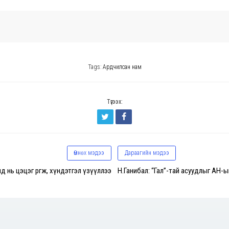
Tags:
Ардчилсан нам
Түгээх:
Өмнөх мэдээ
Дараагийн мэдээ
өнд нь цэцэг өргөж, хүндэтгэл үзүүллээ
Н.Ганибал: “Гал”-тай асуудлыг АН-ы