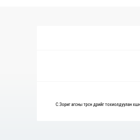
С.Зориг агсны төрсөн өдрийг тохиолдуулан хөшө