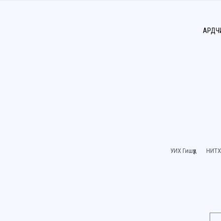
АРДЧ
УИХ Гишүүд
НИТХ