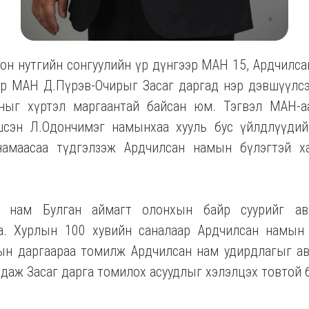
он нутгийн сонгуулийн үр дүнгээр МАН 15, Ардчилса
ар МАН Д.Пүрэв-Очирыг Засаг даргад нэр дэвшүүлсэ
ныг хүртэл маргаантай байсан юм. Тэгвэл МАН-а
шсэн Л.Одончимэг намынхаа хууль бус үйлдлүүдий
намаасаа түдгэлзэж Ардчилсан намын бүлэгтэй х
н нам Булган аймагт олонхын байр суурийг ав
на. Хурлын 100 хувийн саналаар Ардчилсан намын
н даргаараа томилж Ардчилсан нам удирдлагыг ав
даж Засаг дарга томилох асуудлыг хэлэлцэх товтой 