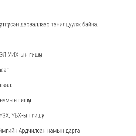
ртгүүлсэн дарааллаар танилцуулж байна.
Л УИХ-ын гишүүн
асаг
шаал:
намын гишүүн
ЗХ, ҮБХ-ын гишүүн
аймгийн Ардчилсан намын дарга