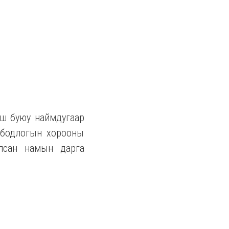
аш буюу наймдугаар
 бодлогын хорооны
илсан намын дарга