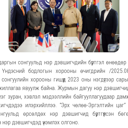
аргын сонгуульд нэр дэвшигчдийн бүртгэл өнөөдөр 1
Үндэсний бодлогын хорооны өчигдрийн /2025.08
 сонгуулийн хорооны гишүүд 2023 оны нэгдүгээр сары
жиллагаа явуулж байна. Журмын дагуу нэр дэвшигчид
сэг зуран, хэвлэл мэдээллийн байгууллагуудаар дам
мжигчдэдээ илэрхийллээ. “Эрх чөлөө-Эргэлтийн цаг”
гуульд өрсөлдөх нэр дэвшигчид бүртгүүлсэн бө
 нэр дэвшигчдэд үнэмлэх олгоно.