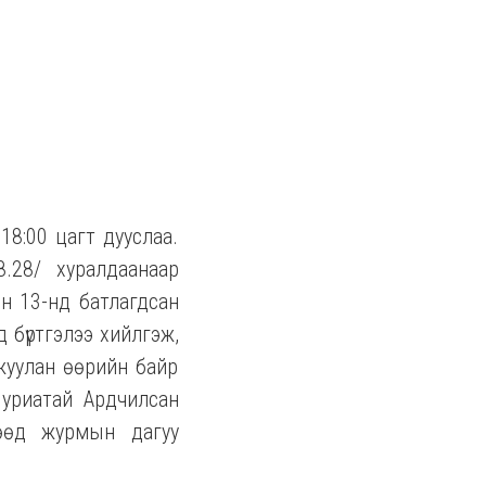
8:00 цагт дууслаа.
.28/ хуралдаанаар
н 13-нд батлагдсан
 бүртгэлээ хийлгэж,
жуулан өөрийн байр
 уриатай Ардчилсан
гөөд журмын дагуу