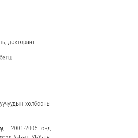
ль, докторант
 багш
луучуудын холбооны
н,
2001-2005 онд
хүртэл АН-ын ҮБХ-ны