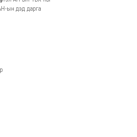
л АН-ын дэд дарга
р