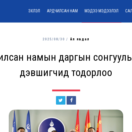
ЭХЛЭЛ
АРДЧИЛСАН НАМ
МЭДЭЭ МЭДЭЭЛЭЛ
СА
2025/08/30 /
Үйл явдал
илсан намын даргын сонгууль
дэвшигчид тодорлоо