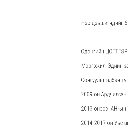
Нэр дэвшигчдийг бү
Одонгийн ЦОГТГЭРЭ
Мэргэжил: Эдийн з
Сонгуульт албан ту
2009 он Ардчилсан 
2013 оноос
АН-ын Ү
2014-2017 он Увс 