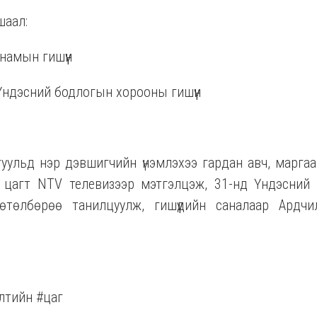
шаал:
намын гишүүн
Үндэсний бодлогын хорооны гишүүн
уульд нэр дэвшигчийн үнэмлэхээ гардан авч, марга
0 цагт NTV телевизээр мэтгэлцэж, 31-нд Үндэсний
хөтөлбөрөө танилцуулж, гишүүдийн саналаар Ардч
лтийн #цаг