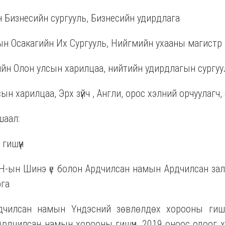
 Бизнесийн сургууль, Бизнесийн удирдлага
ын Осакагийн Их Сургууль, Нийгмийн ухааны магистр
йн Олон улсын харилцаа, нийтийн удирдлагын сургуу
н харилцаа, Эрх зүйч , Англи, орос хэлний орчуулагч,
шаал:
гишүүн
-ын Шинэ үе болон Ардчилсан намын Ардчилсан за
рга
дчилсан намын Үндэсний зөвлөлдөх хорооны гишүү
 Ардчилсан намын хорооны гишүүн, 2019 оноос одоог 