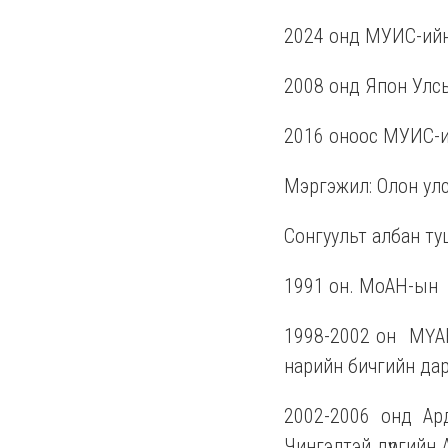
2024 онд МУИС-ийн
2008 онд Япон Улс
2016 оноос МУИС-и
Мэргэжил: Олон улсы
Сонгуульт албан ту
1991 он. МоАН-ын
1998-2002 он
МҮАН
нарийн бичгийн да
2002-2006 онд Ар
Чингэлтэй дүүргийн