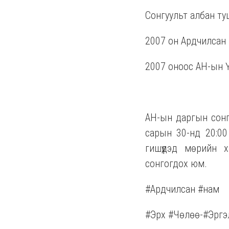
Сонгуульт албан ту
2007 он Ардчилсан 
2007 оноос АН-ын 
АН-ын даргын сонг
сарын 30-нд 20:0
гишүүдэд мөрийн 
сонгогдох юм.
#Ардчилсан #нам
#Эрх #Чөлөө-#Эргэ