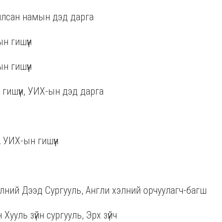
илсан намын дэд дарга
н гишүүн
н гишүүн
гишүүн, УИХ-ын дэд дарга
УИХ-ын гишүүн
лний Дээд Сургууль, Англи хэлний орчуулагч-багш
ууль зүйн сургууль, Эрх зүйч