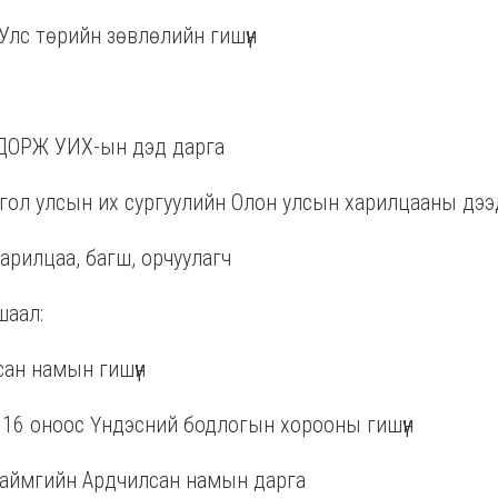
Улс төрийн зөвлөлийн гишүүн
ДОРЖ УИХ-ын дэд дарга
гол улсын их сургуулийн Олон улсын харилцааны дээ
арилцаа, багш, орчуулагч
шаал:
ан намын гишүүн
16 оноос Үндэсний бодлогын хорооны гишүүн
 аймгийн Ардчилсан намын дарга