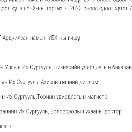
одоог хүртэл ҮБХ-ны тэргүүлэгч, 2023 оноос одоог хүртэ
Т Ардчилсан намын ҮБХ-ны гишүүн
ы Улсын Их Сургууль, Бизнесийн удирдлагын бакалав
ын Их Сургууль, Ахисан түвшний диплом
н Их Сургууль,Төрийн удирдлагын магистр
ванийн Их Сургууль, Боловсролын ухааны доктор
асагч