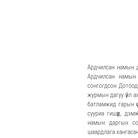
Ардчилсан намын д
Ардчилсан намын 
сонгогдсон Дотоод
журмын дагуу үйл а
батламжид гарын ү
сууриа гишүүд, дэ
намын даргын сон
шаардлага хангасан