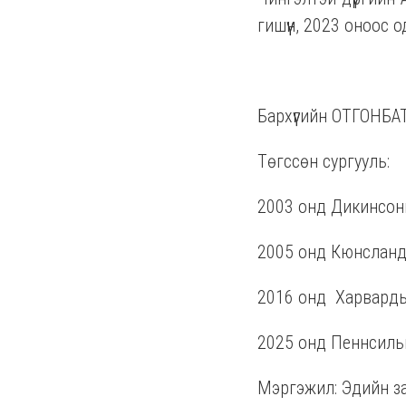
гишүүн, 2023 оноос 
Бархүүгийн ОТГОНБА
Төгссөн сургууль:
2003 онд Дикинсон
2005 онд Кюнсланд
2016 онд
Харварды
2025 онд Пеннсиль
Мэргэжил: Эдийн з