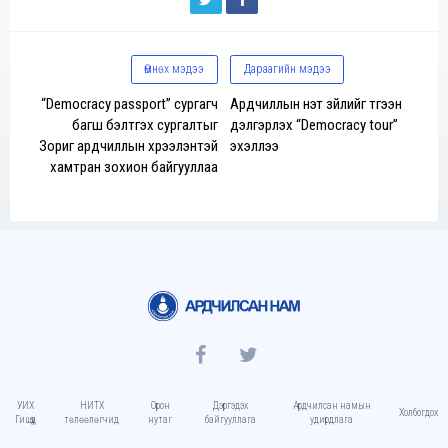
Өмнөх мэдээ
Дараагийн мэдээ
“Democracy passport” сургагч
Ардчиллын үнэт зүйлийг түгээн
багш бэлтгэх сургалтыг
дэлгэрүүлэх “Democracy tour”
Зориг ардчиллын хүрээлэнтэй
эхэллээ
хамтран зохион байгууллаа
УИХ
НИТХ
Орон
Дэргэдэх
Ардчилсан намын
Холбогдох
Гишүүд
төлөөлөгчид
нутаг
байгууллага
удирдлага