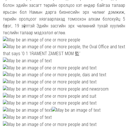
болон эдийн засагт төрийн оролцоо хэт өндөр байгаа талаар
ярьсан бол Намын дарга бизнесийн эрх чөлөөг дэмжиж,
төрийн оролцоог хязгаарлахад томоохон алхам болохуйц 5
бүлэг, 19 зүйлтэй Эдийн засгийн эрх чөлөөний тухай хуулийн
төслийн талаар мэдээлэл өглөө.