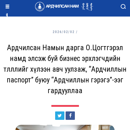
2026/02/02 /
Ардчилсан Намын дарга О.Цогтгэрэл
намд элсэж буй бизнес эрхлэгчдийн
төлөөллийг хүлээн авч уулзаж, “Ардчиллын
паспорт” буюу “Ардчиллын гэрэгэ”-ээг
гардууллаа