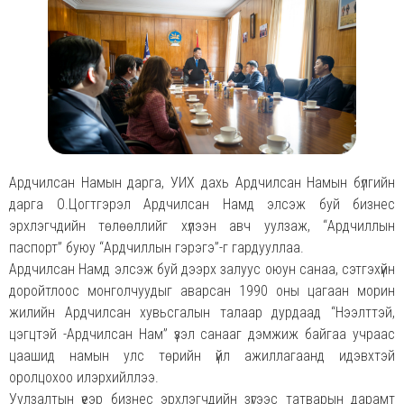
Ардчилсан Намын дарга, УИХ дахь Ардчилсан Намын бүлгийн
дарга О.Цогтгэрэл Ардчилсан Намд элсэж буй бизнес
эрхлэгчдийн төлөөллийг хүлээн авч уулзаж, “Ардчиллын
паспорт” буюу “Ардчиллын гэрэгэ”-г гардууллаа.
Ардчилсан Намд элсэж буй дээрх залуус оюун санаа, сэтгэхүйн
доройтлоос монголчуудыг аварсан 1990 оны цагаан морин
жилийн Ардчилсан хувьсгалын талаар дурдаад “Нээлттэй,
цэгцтэй -Ардчилсан Нам” үзэл санааг дэмжиж байгаа учраас
цаашид намын улс төрийн үйл ажиллагаанд идэвхтэй
оролцохоо илэрхийллээ.
Уулзалтын үеэр бизнес эрхлэгчдийн зүгээс татварын дарамт