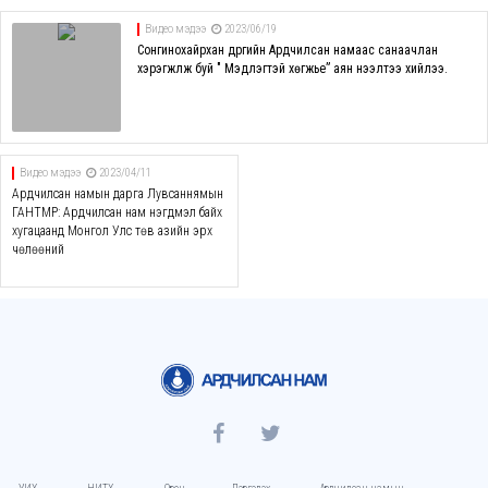
Видео мэдээ
2023/06/19
Сонгинохайрхан дүүргийн Ардчилсан намаас санаачлан
хэрэгжүүлж буй " Мэдлэгтэй хөгжье” аян нээлтээ хийлээ.
Видео мэдээ
2023/04/11
Ардчилсан намын дарга Лувсаннямын
ГАНТӨМӨР: Ардчилсан нам нэгдмэл байх
хугацаанд Монгол Улс төв азийн эрх
чөлөөний