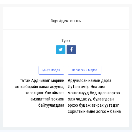
Tags:
Ардчилсан нам
Түгээх:
Өмнөх мэдээ
Дараагийн мэдээ
"Бүтэн Ардчилал” мөрийн
Ардчилсан намын дарга
хөтөлбөрийн санал асуулга,
Лу.Гантөмөр:Энэ жил
хэлэлцүүлэг Увс аймагт
монголчууд бид үндсэн эрхээ
амжилттай зохион
олж чадах уу, булаагдсан
байгуулагдлаа
эрхээ буцаж авчрах уу гэдэг
сорилтын өмнө зогсож байна