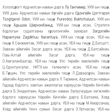
Хэлэлцүүлэгт Ардчилсан намын дарга
Лу.Гантөмөр
, УИХ-ын гишүүн,
УИХ дахь Ардчилсан намын бүлгийн дарга
Одонгийн Цогтгэрэл
Tsogtgerel Odon
, УИХ-ын гишүүн
Purevdorj Bukhchuluun
, УИХ-ын
гишүүн
Адьшаа Ширнэнбаньд
, УИХ-ын гишүүн асан, Стратеги
бодлогын судалгааны хүрээлэнгийн захирал
Загдхүүгийн
Нарантуяа Zagdkhuu Narantuya
, УИХ-ын гишүүн асан, ҮБХ-ны
гишүүн Я.Санжмятав, УИХ-ын гишүүн асан, ҮБХ-ны гишүүн Д.Батцогт,
Завхан аймгийн Засаг дарга асан, ҮБХ-ны гишүүн Д.Батсайхан,
Говь-Алтай аймгийн Засаг дарга, ҮБХ-ны гишүүн
О.Амгаланбаатар, ҮБХ-ны гишүүн Улс төрийн зөвлөлийн гишүүн
Ц.Одонтунгалаг, НИТХ-ын төлөөлөгч асан, ҮБХ-ны гишүүн
Б.Түвшин, Улс төрийн зөвлөлийн гишүүн Л.Даваасүрэн, Завхан
аймгийн Ардчилсан намын дарга Л.Төрмөнх, Ардчилсан намын
Гадаад бодлого, хамтын ажиллагаа хариуцсан Нарийн бичгийн
дарга Б.Энхдөлгөөн, Ардчилсан намын Залуучуудын хөгжлийн
бодлого хариуцсан Нарийн бичгийн дарга Б.Батзаяа, Ховд
аймгийн Ардчилсан намын дарга, ҮБХ-ны гишүүн М.Амарсанаа,
Ховд аймгийн Үенч сумын Засаг дарга Э.Уртнасан, ҮБХ-ны