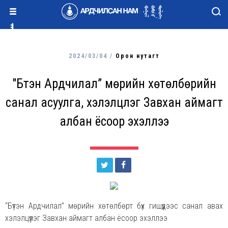
2024/03/04 /
Орон нутагт
"Бүтэн Ардчилал” мөрийн хөтөлбөрийн
санал асуулга, хэлэлцүүлэг Завхан аймагт
албан ёсоор эхэллээ
“Бүтэн Ардчилал” мөрийн хөтөлбөрт бүх гишүүдээс санал авах
хэлэлцүүлэг Завхан аймагт албан ёсоор эхэллээ