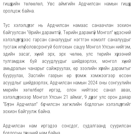
гишүүдийн төлөөлөл, Увс аймгийн Ардчилсан намын гишүүд
оролцож байна.
Тус хэлэлцүүлэг нь Ардчилсан намаас санаачлан зохион
байгуулсан “Өрийн дарамтгүй, Төрийн дарамгүй Монгол” үндэсний
хэлэлцүүлгүүдээс гарсан саналуудыг нэгтгэн нэмэлт саналуудыг
тусгаж илүү боловсронгуй болгохын сацуу Монгол Улсын нийгэм,
эдийн засаг, хүний эрх, эрх чөлөө, улс төрийн хүрээний
тулгамдаж буй асуудлуудыг шийдвэрлэх, монгол хүний
амьдралын чанарыг сайжруулах, өр зээлийн хүүгийн дарамтыг
бууруулах, Засгийн газрын өр үлэмж хэмжээгээр өссөн
асуудлыг шийдвэрлэх, Ардчилсан намын 2024 оны сонгуулийн
мөрийн хөтөлбөрт иргэд, олон нийтээс санал авах,
хэлэлцүүлэхээр Монгол Улсын 21 аймаг, 9 дүүрэг улс орон даяар
“Бүтэн Ардчилал” бүсчилсэн хөгжлийн бодлогын хэлэлцүүлгийг
зохион байгуулж байна.
Ардчилсан нам иргэдээ сонсдог, судалгаанд суурилсан
бодлогын түвшний нам байна.