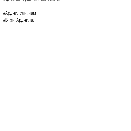
#Ардчилсан_нам
#Бүтэн_Ардчилал